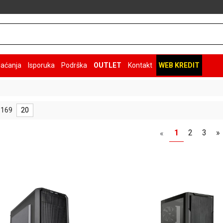
laćanja
Isporuka
Podrška
OUTLET
Kontakt
WEB KREDIT
 169
20
1
2
3
»
«