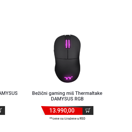
DAMYSUS
Bežični gaming miš Thermaltake
DAMYSUS RGB
13.990,00
**cene su izražene u RSD