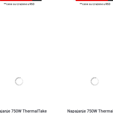
**cene su izražene u RSD
**cene su izražene u RSD
ajanje 750W ThermalTake
Napajanje 750W Therma