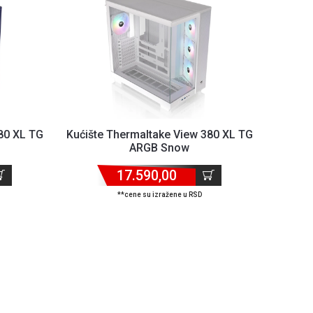
80 XL TG
Kućište Thermaltake View 380 XL TG
ARGB Snow
17.590,00
**cene su izražene u RSD