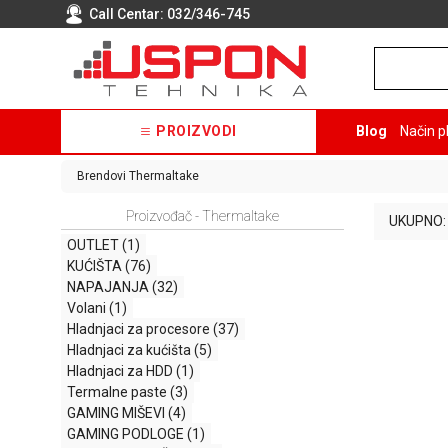
Call Centar:
032/346-745
PROIZVODI
Blog
Način p
Brendovi
Thermaltake
Proizvođač - Thermaltake
UKUPNO:
OUTLET
(1)
KUĆIŠTA
(76)
NAPAJANJA
(32)
Volani
(1)
Hladnjaci za procesore
(37)
Hladnjaci za kućišta
(5)
Hladnjaci za HDD
(1)
Termalne paste
(3)
GAMING MIŠEVI
(4)
GAMING PODLOGE
(1)