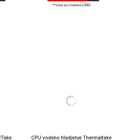
**cene su izražene u RSD
lTake
CPU vodeno hladjenje Thermaltake