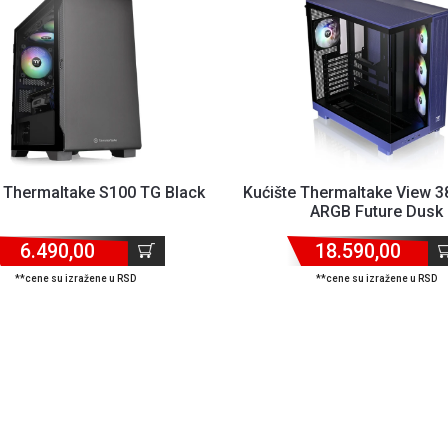
e Thermaltake S100 TG Black
Kućište Thermaltake View 3
ARGB Future Dusk
6.490,00
18.590,00
**cene su izražene u RSD
**cene su izražene u RSD