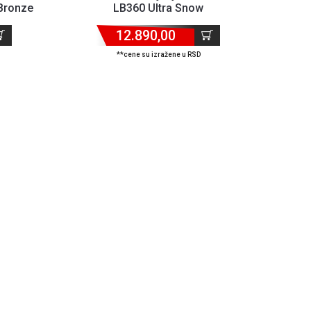
Bronze
LB360 Ultra Snow
12.890,00
**cene su izražene u RSD