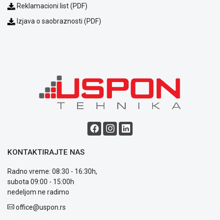
Politika
Reklamacioni list (PDF)
o
Izjava o saobraznosti (PDF)
kolačićima
Provera
garancije
OUTLET
Kontakt
WEB
KREDIT
KONTAKTIRAJTE NAS
Radno vreme: 08:30 - 16:30h,
subota 09:00 - 15:00h
nedeljom ne radimo
office@uspon.rs