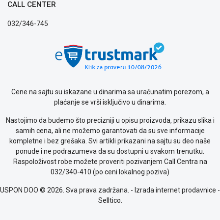
CALL CENTER
032/346-745
Cene na sajtu su iskazane u dinarima sa uračunatim porezom, a
plaćanje se vrši isključivo u dinarima.
Nastojimo da budemo što precizniji u opisu proizvoda, prikazu slika i
samih cena, ali ne možemo garantovati da su sve informacije
kompletne i bez grešaka. Svi artikli prikazani na sajtu su deo naše
ponude i ne podrazumeva da su dostupni u svakom trenutku.
Raspoloživost robe možete proveriti pozivanjem Call Centra na
032/340-410 (po ceni lokalnog poziva)
USPON DOO © 2026. Sva prava zadržana. -
Izrada internet prodavnice
-
Selltico.