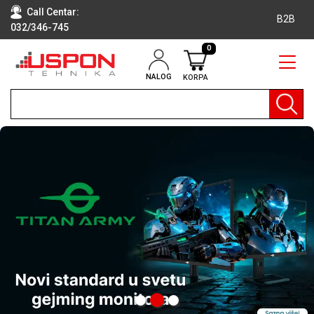
Call Centar:
B2B
032/346-745
0
NALOG
KORPA
RAČUNARI
BELA
TEHNIKA
KLIME I
DODATNA
OPREMA
TV,
AUDIO,
VIDEO
LAPTOP I
TABLET
RAČUNARI