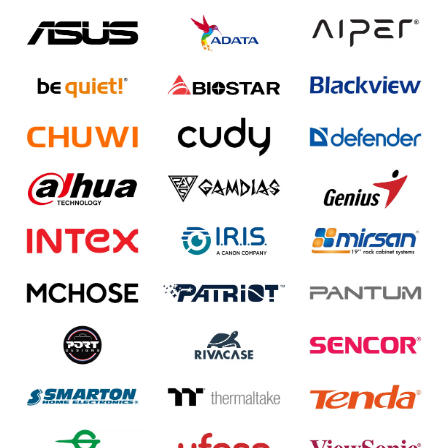
GAMING
EELEKTRO
ZAŠTITA
SOLARNI
SISTEMI
MREŽNA
OPREMA
ŠTAMPAČI,
SKENERI I
FOTOKOPIRI
FOTOAPARATI
I KAMERE
GPS
NAVIGACIJE
VIDEO