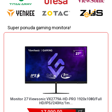
NADZOR I
SIGURNOSNA
OPREMA
SOFTWARE
Super ponuda gaming monitora!
KABLOVI I
ADAPTERI
KANCELARIJSKI
MATERIJAL
SVE
ZA
KUĆU
ŠKOLSKI
PRIBOR
BICIKLE
Monitor 27 Viewsonic VX2779A-HD-PRO 1920x1080/Full
I
HD/IPS//240Hz/1m...
FITNES