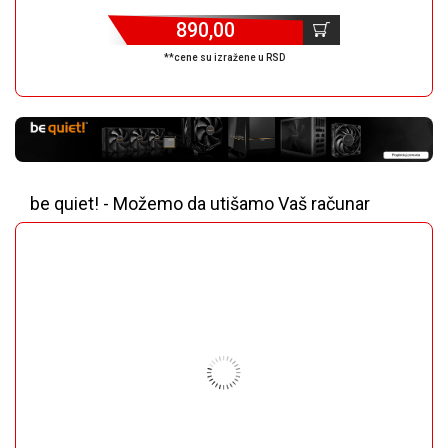
890,00
**cene su izražene u RSD
be quiet! - Možemo da utišamo Vaš računar