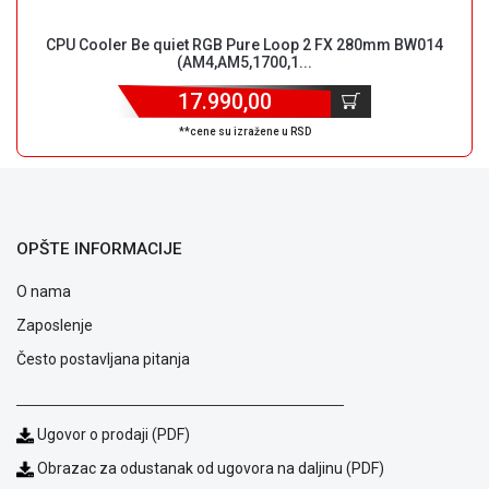
CPU Cooler Be quiet RGB Pure Loop 2 FX 280mm BW014
(AM4,AM5,1700,1...
17.990,00
Blog
**cene su izražene u RSD
Način
plaćanja
Isporuka
Podrška
Opšti
OPŠTE INFORMACIJE
uslovi
poslovanja
O nama
Saobraznost
Zaposlenje
i
reklamacije
Često postavljana pitanja
Usluge
prijava
kvara
Ugovor o prodaji (PDF)
Politika
Obrazac za odustanak od ugovora na daljinu (PDF)
privatnosti