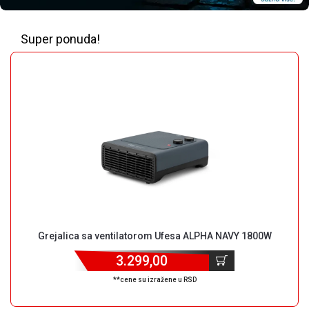
MONITORI
I
DODATNA
Super ponuda!
OPREMA
MOBILNI I
FIKSNI
TELEFONI
MALI
KUĆNI
APARATI
NEGA
LICA I
TELA
Grejalica sa ventilatorom Ufesa ALPHA NAVY 1800W
RAČUNARSKE
KOMPONENTE
3.299,00
RAČUNARSKE
**cene su izražene u RSD
PERIFERIJE