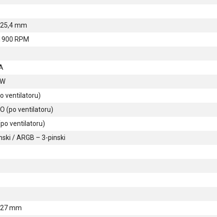
× 25,4 mm
1900 RPM
 A
 W
o ventilatoru)
 (po ventilatoru)
po ventilatoru)
nski / ARGB – 3-pinski
× 27 mm