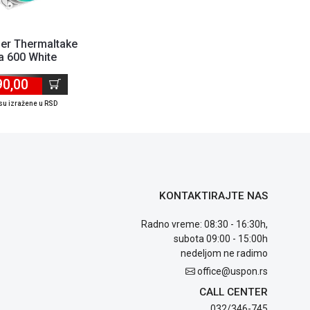
er Thermaltake
a 600 White
0/AM4/AM5 TDP
90,00
230W
su izražene u RSD
KONTAKTIRAJTE NAS
Radno vreme: 08:30 - 16:30h,
subota 09:00 - 15:00h
nedeljom ne radimo
office@uspon.rs
CALL CENTER
032/346-745