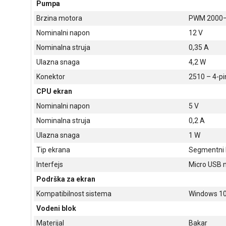
Pumpa
Brzina motora
PWM 2000
Nominalni napon
12 V
Nominalna struja
0,35 A
Ulazna snaga
4,2 W
Konektor
2510 – 4-pi
CPU ekran
Nominalni napon
5 V
Nominalna struja
0,2 A
Ulazna snaga
1 W
Tip ekrana
Segmentni
Interfejs
Micro USB n
Podrška za ekran
Kompatibilnost sistema
Windows 10
Vodeni blok
Materijal
Bakar