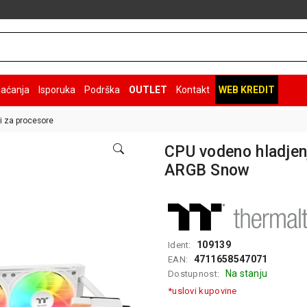
laćanja
Isporuka
Podrška
OUTLET
Kontakt
WEB KREDIT
i za procesore
CPU vodeno hladjen
ARGB Snow
109139
Ident:
4711658547071
EAN:
Na stanju
Dostupnost:
*uslovi kupovine