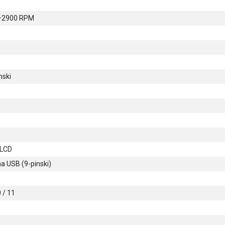
–2900 RPM
nski
 LCD
a USB (9-pinski)
 / 11