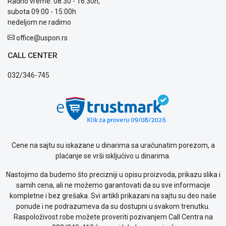
Radno vreme: 08:30 - 16:30h,
subota 09:00 - 15:00h
nedeljom ne radimo
office@uspon.rs
CALL CENTER
032/346-745
Cene na sajtu su iskazane u dinarima sa uračunatim porezom, a
plaćanje se vrši isključivo u dinarima.
Nastojimo da budemo što precizniji u opisu proizvoda, prikazu slika i
samih cena, ali ne možemo garantovati da su sve informacije
kompletne i bez grešaka. Svi artikli prikazani na sajtu su deo naše
ponude i ne podrazumeva da su dostupni u svakom trenutku.
Raspoloživost robe možete proveriti pozivanjem Call Centra na