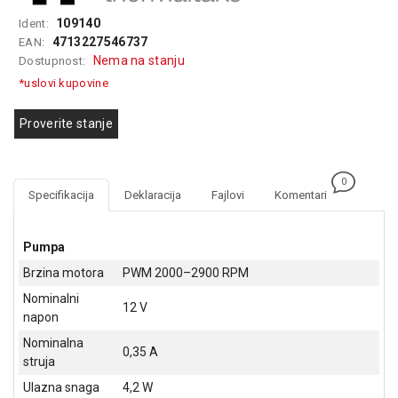
GAMING
109140
Ident:
4713227546737
EAN:
EELEKTRO
Nema na stanju
Dostupnost:
ZAŠTITA
*uslovi kupovine
SOLARNI
SISTEMI
Proverite stanje
MREŽNA
OPREMA
0
Specifikacija
Deklaracija
Fajlovi
Komentari
ŠTAMPAČI,
SKENERI I
FOTOKOPIRI
Pumpa
Brzina motora
PWM 2000–2900 RPM
FOTOAPARATI
Nominalni
I KAMERE
12 V
napon
GPS
Nominalna
0,35 A
NAVIGACIJE
struja
Ulazna snaga
4,2 W
VIDEO