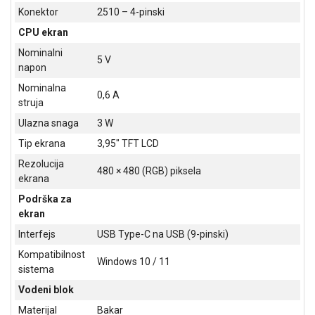
NADZOR I
Konektor
2510 – 4-pinski
SIGURNOSNA
CPU ekran
OPREMA
Nominalni
5 V
SOFTWARE
napon
Nominalna
KABLOVI I
0,6 A
struja
ADAPTERI
Ulazna snaga
3 W
KANCELARIJSKI
Tip ekrana
3,95" TFT LCD
MATERIJAL
Rezolucija
480 × 480 (RGB) piksela
SVE
ekrana
ZA
Podrška za
KUĆU
ekran
ŠKOLSKI
Interfejs
USB Type-C na USB (9-pinski)
PRIBOR
Kompatibilnost
Windows 10 / 11
sistema
BICIKLE
I
Vodeni blok
FITNES
Materijal
Bakar