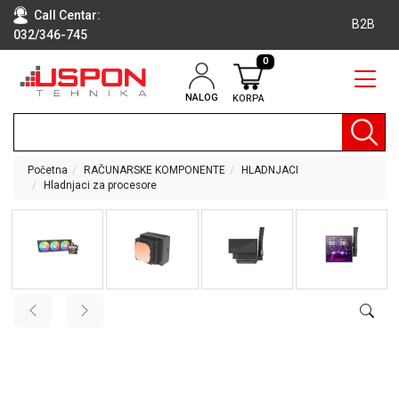
Call Centar:
B2B
032/346-745
0
NALOG
KORPA
RAČUNARI
BELA
TEHNIKA
Početna
RAČUNARSKE KOMPONENTE
HLADNJACI
Hladnjaci za procesore
KLIME I
DODATNA
OPREMA
TV,
AUDIO,
VIDEO
LAPTOP I
TABLET
RAČUNARI