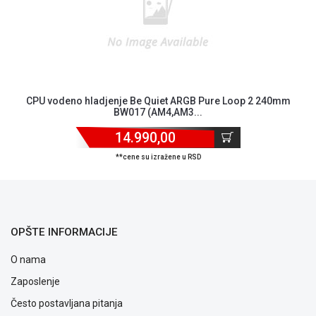
CPU vodeno hladjenje Be Quiet ARGB Pure Loop 2 240mm
BW017 (AM4,AM3...
14.990,00
Blog
**cene su izražene u RSD
Način
plaćanja
Isporuka
Podrška
Opšti
OPŠTE INFORMACIJE
uslovi
poslovanja
O nama
Saobraznost
Zaposlenje
i
reklamacije
Često postavljana pitanja
Usluge