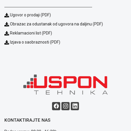
prijava
kvara
Ugovor o prodaji (PDF)
Politika
privatnosti
Obrazac za odustanak od ugovora na daljinu (PDF)
Politika
Reklamacioni list (PDF)
o
Izjava o saobraznosti (PDF)
kolačićima
Provera
garancije
OUTLET
Kontakt
WEB
KREDIT
KONTAKTIRAJTE NAS