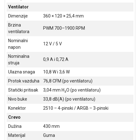
ALAT I
Ventilator
BAŠTA
Dimenzije
360 × 120 × 25,4 mm
Brzina
OUTLET
PWM 700–1900 RPM
ventilatora
KRIPTO
Nominalni
12 V / 5 V
napon
IGRAČKE
Nominalna
0,9 A i 0,72 A
struja
Ulazna snaga
10,8 W i 3,6 W
Protok vazduha
76,8 CFM (po ventilatoru)
Statički pritisak
3,04 mm H₂O (po ventilatoru)
Nivo buke
33,8 dB(A) (po ventilatoru)
Konektor
2510 – 4-pinski / ARGB – 3-pinski
Crevo
Dužina
430 mm
Materijal
Guma