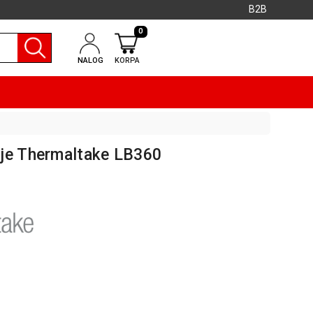
B2B
0
NALOG
KORPA
nje Thermaltake LB360