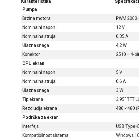
Karakteristika
Specifikaci
Pumpa
Brzina motora
PWM 2000
Nominalni napon
12 V
Nominalna struja
0,35 A
Ulazna snaga
4,2 W
Konektor
2510 – 4-pi
CPU ekran
Nominalni napon
5 V
Nominalna struja
0,6 A
Ulazna snaga
3 W
Tip ekrana
3,95" TFT 
Rezolucija ekrana
480 × 480 (
Podrška za ekran
Interfejs
USB Type-C 
Kompatibilnost sistema
Windows 10