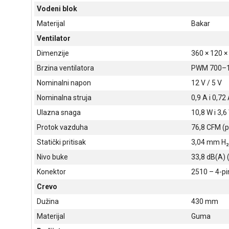
Vodeni blok
Materijal
Bakar
Ventilator
Dimenzije
360 × 120 
Brzina ventilatora
PWM 700–
Nominalni napon
12 V / 5 V
Nominalna struja
0,9 A i 0,72
Ulazna snaga
10,8 W i 3,6
Protok vazduha
76,8 CFM (p
Statički pritisak
3,04 mm H₂O
Nivo buke
33,8 dB(A) (
Konektor
2510 – 4-pi
Crevo
Dužina
430 mm
Materijal
Guma