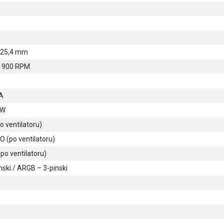
× 25,4 mm
1900 RPM
 A
 W
o ventilatoru)
 (po ventilatoru)
po ventilatoru)
nski / ARGB – 3-pinski