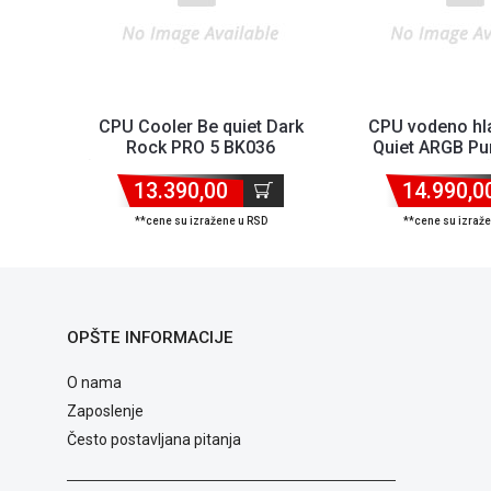
CPU Cooler Be quiet Dark
CPU vodeno hl
Rock PRO 5 BK036
Quiet ARGB Pu
(AM4,AM5,1151,1150,1155,...
240mm BW017 (
13.390,00
14.990,0
**cene su izražene u RSD
**cene su izraž
OPŠTE INFORMACIJE
O nama
Zaposlenje
Često postavljana pitanja