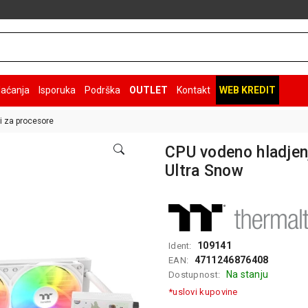
laćanja
Isporuka
Podrška
OUTLET
Kontakt
WEB KREDIT
i za procesore
CPU vodeno hladje
Ultra Snow
109141
Ident:
4711246876408
EAN:
Na stanju
Dostupnost:
*uslovi kupovine