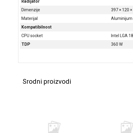
Radijator
Dimenzije
397 × 120 
Materijal
Aluminijum
Kompatibilnost
CPU socket
Intel LGA 1
TDP
360 W
Srodni proizvodi