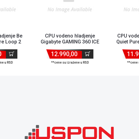
adjenje Be
CPU vodeno hladjenje
CPU vode
re Loop 2
Gigabyte GAMING 360 ICE
Quiet Pu
AM4,AM3...
white
BW028EU 
0
12.990,00
11.9
ene u RSD
**cene su izražene u RSD
**cene 