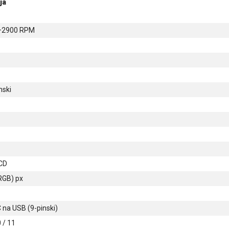
ja
–2900 RPM
nski
LCD
RGB) px
na USB (9-pinski)
 / 11