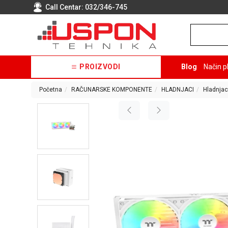
Call Centar:
032/346-745
PROIZVODI
Blog
Način p
Početna
RAČUNARSKE KOMPONENTE
HLADNJACI
Hladnjac