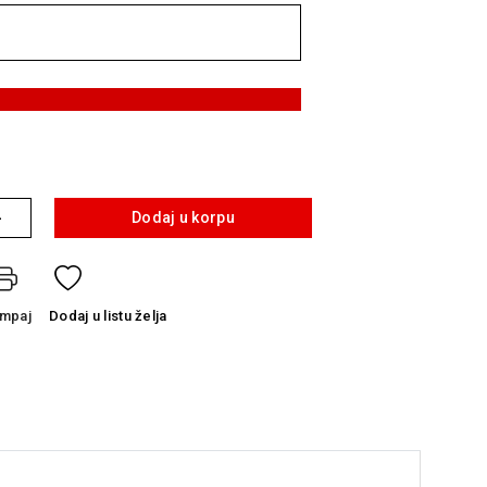
+
Dodaj u korpu
ampaj
Dodaj
u listu želja