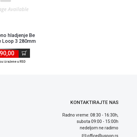
no hladjenje Be
re Loop 3 280mm
(AM4/AM5/18...
90,00
su izražene u RSD
KONTAKTIRAJTE NAS
Radno vreme: 08:30 - 16:30h,
subota 09:00 - 15:00h
nedeljom ne radimo
office@uspon.rs