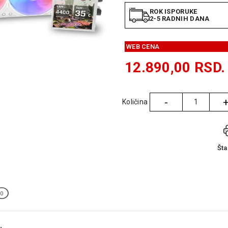
ROK ISPORUKE
2-5 RADNIH DANA
WEB CENA
12.890,00
RSD.
-
Količina
Količina
Št
0