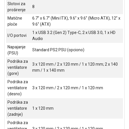
Slotovi za
ALAT I
8
proširenje
BAŠTA
Matične
6.7” x 6.7” (Mini ITX), 9.6” x 9.6” (Micro ATX), 12” x
OUTLET
ploče
9.6” (ATX)
1 x USB 3.2 (Gen 2) Type-C, 2 x USB 3.0, 1 x HD
KRIPTO
I/O portovi
Audio
IGRAČKE
Napajanje
Standard PS2 PSU (opciono)
(PSU)
Podrška za
3 x 120 mm / 2 x 120 mm / 1 x 120 mm; 2 x 140
ventilatore
mm / 1 x 140 mm
(gore)
Podrška za
ventilatore
3 x 120 mm / 2 x 120 mm / 1 x 120 mm
(desno)
Podrška za
ventilatore
1 x 120 mm
(zadnje)
Podrška za
ventilatore
3 x 120 mm / 2 x 120 mm / 1 x 120 mm