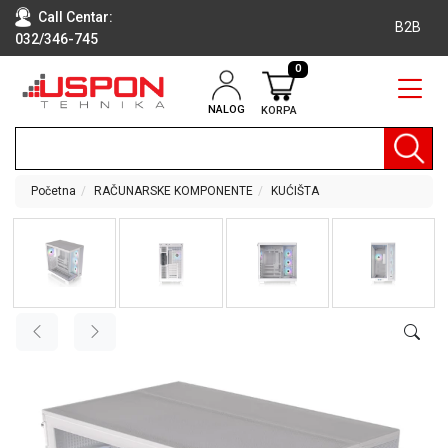
Call Centar:
B2B
032/346-745
0
NALOG
KORPA
RAČUNARI
BELA
TEHNIKA
Početna
RAČUNARSKE KOMPONENTE
KUĆIŠTA
KLIME I
DODATNA
OPREMA
TV,
AUDIO,
VIDEO
LAPTOP I
TABLET
RAČUNARI