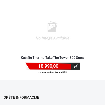
Kućište ThermalTake The Tower 300 Snow
Blog
18.990,00
Način
plaćanja
**cene su izražene u RSD
Isporuka
Podrška
Opšti
uslovi
poslovanja
OPŠTE INFORMACIJE
Saobraznost
i