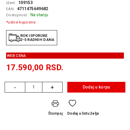
109153
Ident:
GAMING
4711475649682
EAN:
Na stanju
Dostupnost:
EELEKTRO
ZAŠTITA
*uslovi kupovine
SOLARNI
ROK ISPORUKE
SISTEMI
2-5 RADNIH DANA
MREŽNA
WEB CENA
OPREMA
17.590,00
RSD.
ŠTAMPAČI,
SKENERI I
FOTOKOPIRI
-
+
Dodaj u korpu
Količina
FOTOAPARATI
I KAMERE
GPS
Štampaj
Dodaj
u listu želja
NAVIGACIJE
VIDEO