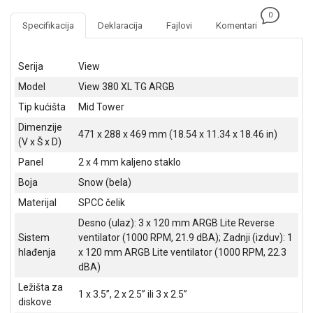
NADZOR I
0
SIGURNOSNA
Specifikacija
Deklaracija
Fajlovi
Komentari
OPREMA
SOFTWARE
Serija
View
Model
View 380 XL TG ARGB
KABLOVI I
ADAPTERI
Tip kućišta
Mid Tower
Dimenzije
KANCELARIJSKI
471 x 288 x 469 mm (18.54 x 11.34 x 18.46 in)
(V x Š x D)
MATERIJAL
Panel
2 x 4 mm kaljeno staklo
SVE
Boja
Snow (bela)
ZA
KUĆU
Materijal
SPCC čelik
Desno (ulaz): 3 x 120 mm ARGB Lite Reverse
ŠKOLSKI
Sistem
ventilator (1000 RPM, 21.9 dBA); Zadnji (izduv): 1
PRIBOR
hlađenja
x 120 mm ARGB Lite ventilator (1000 RPM, 22.3
dBA)
BICIKLE
I
Ležišta za
1 x 3.5”, 2 x 2.5” ili 3 x 2.5”
FITNES
diskove