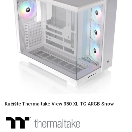
MONITORI
I
DODATNA
OPREMA
MOBILNI I
FIKSNI
TELEFONI
MALI
KUĆNI
APARATI
NEGA
LICA I
TELA
RAČUNARSKE
Kućište Thermaltake View 380 XL TG ARGB Snow
KOMPONENTE
RAČUNARSKE
PERIFERIJE