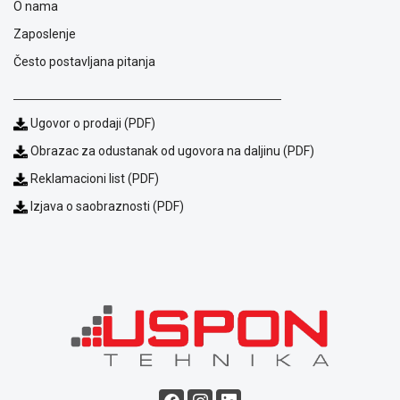
O nama
reklamacije
Zaposlenje
Usluge
prijava
Često postavljana pitanja
kvara
Politika
privatnosti
Ugovor o prodaji (PDF)
Politika
o
Obrazac za odustanak od ugovora na daljinu (PDF)
kolačićima
Reklamacioni list (PDF)
Provera
garancije
Izjava o saobraznosti (PDF)
OUTLET
Kontakt
WEB
KREDIT