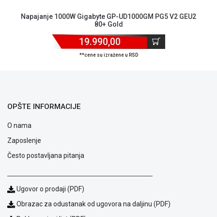
Napajanje 1000W Gigabyte GP-UD1000GM PG5 V2 GEU2
80+ Gold
19.990,00
**cene su izražene u RSD
Blog
Način
plaćanja
OPŠTE INFORMACIJE
Isporuka
Podrška
O nama
Opšti
uslovi
Zaposlenje
poslovanja
Često postavljana pitanja
Saobraznost
i
reklamacije
Usluge
Ugovor o prodaji (PDF)
prijava
Obrazac za odustanak od ugovora na daljinu (PDF)
kvara