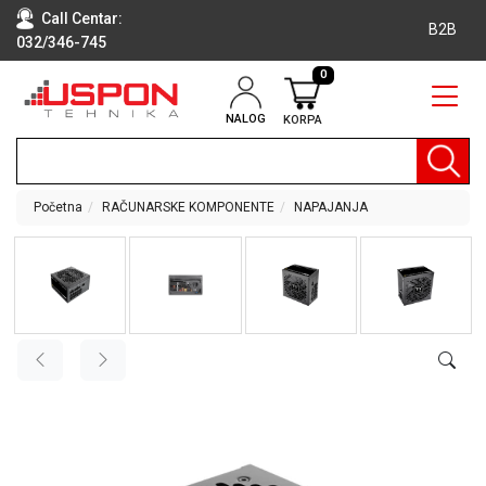
Call Centar:
B2B
032/346-745
0
NALOG
KORPA
RAČUNARI
BELA
TEHNIKA
Početna
RAČUNARSKE KOMPONENTE
NAPAJANJA
KLIME I
DODATNA
OPREMA
TV,
AUDIO,
VIDEO
LAPTOP I
TABLET
RAČUNARI