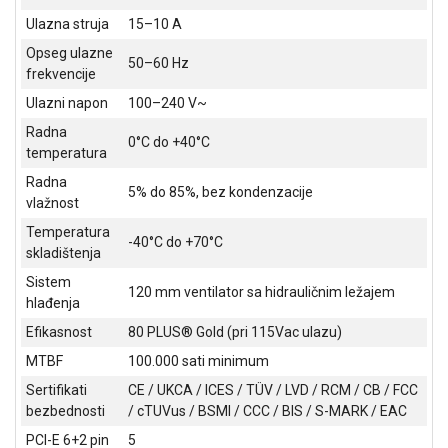
ALAT I
Ulazna struja
15–10 A
BAŠTA
Opseg ulazne
50–60 Hz
frekvencije
OUTLET
Ulazni napon
100–240 V~
KRIPTO
Radna
0°C do +40°C
temperatura
IGRAČKE
Radna
5% do 85%, bez kondenzacije
vlažnost
Temperatura
-40°C do +70°C
skladištenja
Sistem
120 mm ventilator sa hidrauličnim ležajem
hlađenja
Efikasnost
80 PLUS® Gold (pri 115Vac ulazu)
MTBF
100.000 sati minimum
Sertifikati
CE / UKCA / ICES / TÜV / LVD / RCM / CB / FCC
bezbednosti
/ cTUVus / BSMI / CCC / BIS / S-MARK / EAC
PCI-E 6+2 pin
5