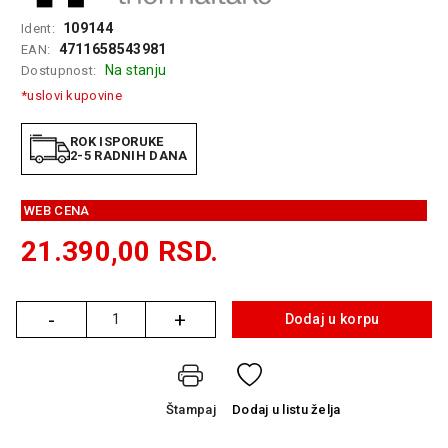
GAMING
109144
Ident:
4711658543981
EAN:
EELEKTRO
Na stanju
Dostupnost:
ZAŠTITA
*uslovi kupovine
SOLARNI
SISTEMI
ROK ISPORUKE
2-5 RADNIH DANA
MREŽNA
OPREMA
WEB CENA
ŠTAMPAČI,
21.390,00
RSD.
SKENERI I
FOTOKOPIRI
-
+
FOTOAPARATI
Dodaj u korpu
Količina
I KAMERE
GPS
NAVIGACIJE
Štampaj
Dodaj
u listu želja
VIDEO