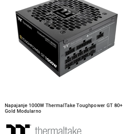
MONITORI
I
DODATNA
OPREMA
MOBILNI I
FIKSNI
TELEFONI
MALI
KUĆNI
APARATI
NEGA
LICA I
TELA
RAČUNARSKE
Napajanje 1000W ThermalTake Toughpower GT 80+
KOMPONENTE
Gold Modularno
RAČUNARSKE
PERIFERIJE