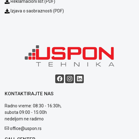
Reklamacioni list (PDF)
Politika
privatnosti
Izjava o saobraznosti (PDF)
Politika
o
kolačićima
Provera
garancije
OUTLET
Kontakt
WEB
KREDIT
KONTAKTIRAJTE NAS
Radno vreme: 08:30 - 16:30h,
subota 09:00 - 15:00h
nedeljom ne radimo
office@uspon.rs