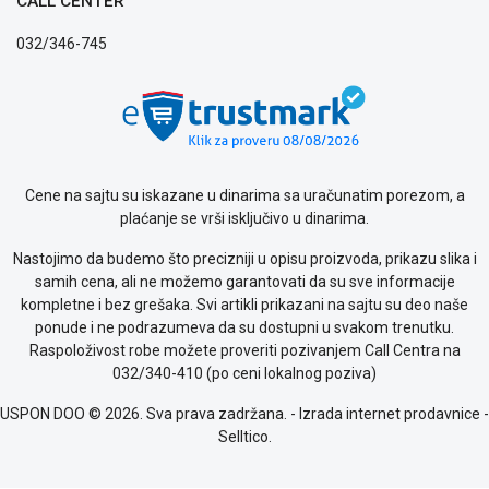
CALL CENTER
032/346-745
Cene na sajtu su iskazane u dinarima sa uračunatim porezom, a
plaćanje se vrši isključivo u dinarima.
Nastojimo da budemo što precizniji u opisu proizvoda, prikazu slika i
samih cena, ali ne možemo garantovati da su sve informacije
kompletne i bez grešaka. Svi artikli prikazani na sajtu su deo naše
ponude i ne podrazumeva da su dostupni u svakom trenutku.
Raspoloživost robe možete proveriti pozivanjem Call Centra na
032/340-410 (po ceni lokalnog poziva)
USPON DOO © 2026. Sva prava zadržana. -
Izrada internet prodavnice
-
Selltico.