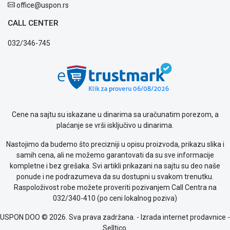
office@uspon.rs
CALL CENTER
032/346-745
Cene na sajtu su iskazane u dinarima sa uračunatim porezom, a
plaćanje se vrši isključivo u dinarima.
Nastojimo da budemo što precizniji u opisu proizvoda, prikazu slika i
samih cena, ali ne možemo garantovati da su sve informacije
kompletne i bez grešaka. Svi artikli prikazani na sajtu su deo naše
ponude i ne podrazumeva da su dostupni u svakom trenutku.
Raspoloživost robe možete proveriti pozivanjem Call Centra na
032/340-410 (po ceni lokalnog poziva)
USPON DOO © 2026. Sva prava zadržana. -
Izrada internet prodavnice
-
Selltico.