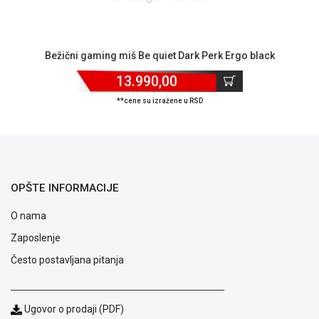
Bežični gaming miš Be quiet Dark Perk Ergo black
13.990,00
**cene su izražene u RSD
Blog
Način
plaćanja
Isporuka
OPŠTE INFORMACIJE
Podrška
Opšti
O nama
uslovi
poslovanja
Zaposlenje
Saobraznost
Često postavljana pitanja
i
reklamacije
Usluge
prijava
Ugovor o prodaji (PDF)