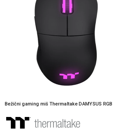
MONITORI
I
DODATNA
OPREMA
MOBILNI I
FIKSNI
TELEFONI
MALI
KUĆNI
APARATI
NEGA
LICA I
TELA
RAČUNARSKE
Bežični gaming miš Thermaltake DAMYSUS RGB
KOMPONENTE
RAČUNARSKE
PERIFERIJE