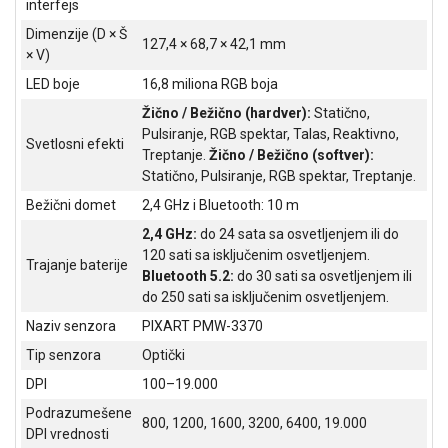
interfejs
ALAT I
Dimenzije (D × Š
BAŠTA
127,4 × 68,7 × 42,1 mm
× V)
OUTLET
LED boje
16,8 miliona RGB boja
Žično / Bežično (hardver):
Statično,
KRIPTO
Pulsiranje, RGB spektar, Talas, Reaktivno,
Svetlosni efekti
Treptanje.
Žično / Bežično (softver):
IGRAČKE
Statično, Pulsiranje, RGB spektar, Treptanje.
Bežični domet
2,4 GHz i Bluetooth: 10 m
2,4 GHz:
do 24 sata sa osvetljenjem ili do
120 sati sa isključenim osvetljenjem.
Trajanje baterije
Bluetooth 5.2:
do 30 sati sa osvetljenjem ili
do 250 sati sa isključenim osvetljenjem.
Naziv senzora
PIXART PMW-3370
Tip senzora
Optički
DPI
100–19.000
Podrazumešene
800, 1200, 1600, 3200, 6400, 19.000
DPI vrednosti