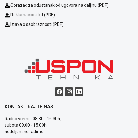
kvara
Obrazac za odustanak od ugovora na daljinu (PDF)
Politika
Reklamacioni list (PDF)
privatnosti
Politika
Izjava o saobraznosti (PDF)
o
kolačićima
Provera
garancije
OUTLET
Kontakt
WEB
KREDIT
KONTAKTIRAJTE NAS
Radno vreme: 08:30 - 16:30h,
subota 09:00 - 15:00h
nedeljom ne radimo