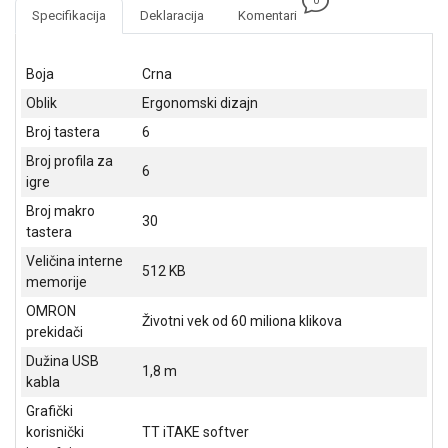
0
NADZOR I
Specifikacija
Deklaracija
Komentari
SIGURNOSNA
OPREMA
Boja
Crna
SOFTWARE
Oblik
Ergonomski dizajn
KABLOVI I
Broj tastera
6
ADAPTERI
Broj profila za
6
igre
KANCELARIJSKI
MATERIJAL
Broj makro
30
tastera
SVE
Veličina interne
ZA
512 KB
memorije
KUĆU
OMRON
Životni vek od 60 miliona klikova
ŠKOLSKI
prekidači
PRIBOR
Dužina USB
1,8 m
kabla
BICIKLE
I
Grafički
FITNES
korisnički
TT iTAKE softver