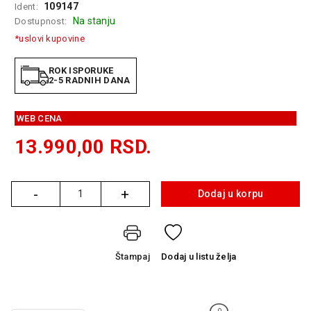
109147
Ident:
GAMING
Na stanju
Dostupnost:
*uslovi kupovine
EELEKTRO
ZAŠTITA
ROK ISPORUKE
2-5 RADNIH DANA
SOLARNI
SISTEMI
WEB CENA
MREŽNA
OPREMA
13.990,00
RSD.
ŠTAMPAČI,
SKENERI I
-
+
FOTOKOPIRI
Dodaj u korpu
Količina
FOTOAPARATI
I KAMERE
Štampaj
Dodaj
u listu želja
GPS
NAVIGACIJE
VIDEO