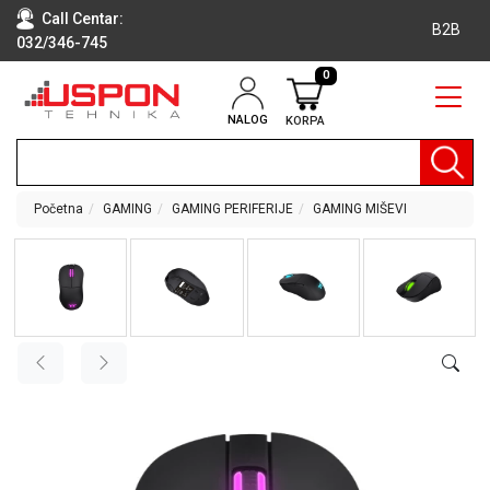
Call Centar:
B2B
032/346-745
0
NALOG
KORPA
RAČUNARI
BELA
TEHNIKA
Početna
GAMING
GAMING PERIFERIJE
GAMING MIŠEVI
KLIME I
DODATNA
OPREMA
TV,
AUDIO,
VIDEO
LAPTOP I
TABLET
RAČUNARI