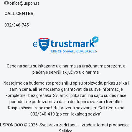
office@uspon.rs
CALL CENTER
032/346-745
Cene na sajtu su iskazane u dinarima sa uračunatim porezom, a
plaćanje se vrši isključivo u dinarima.
Nastojimo da budemo što precizniji u opisu proizvoda, prikazu slika i
samih cena, ali ne možemo garantovati da su sve informacije
kompletne i bez grešaka. Svi artikli prikazani na sajtu su deo naše
ponude i ne podrazumeva da su dostupni u svakom trenutku.
Raspoloživost robe možete proveriti pozivanjem Call Centra na
032/340-410 (po ceni lokalnog poziva)
USPON DOO © 2026. Sva prava zadržana. -
Izrada internet prodavnice
-
Selltico.