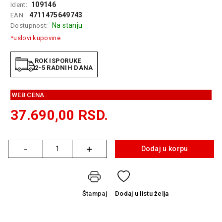
109146
Ident:
GAMING
4711475649743
EAN:
Na stanju
Dostupnost:
EELEKTRO
ZAŠTITA
*uslovi kupovine
SOLARNI
ROK ISPORUKE
SISTEMI
2-5 RADNIH DANA
MREŽNA
WEB CENA
OPREMA
37.690,00
RSD.
ŠTAMPAČI,
SKENERI I
FOTOKOPIRI
-
+
Dodaj u korpu
Količina
FOTOAPARATI
I KAMERE
GPS
Štampaj
Dodaj
u listu želja
NAVIGACIJE
VIDEO