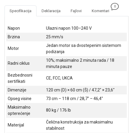
NADZOR I
0
SIGURNOSNA
Specifikacija
Deklaracija
Fajlovi
Komentari
OPREMA
SOFTWARE
Napon
Ulazni napon 100–240 V
Brzina
25 mm/s
KABLOVI I
ADAPTERI
Jedan motor sa dvostepenim sistemom
Motor
podizanja
KANCELARIJSKI
10%; maksimalno 2 minuta rada / 18
MATERIJAL
Radni ciklus
minuta pauze
SVE
Bezbednosni
CE, FCC, UKCA
ZA
sertifikati
KUĆU
Dimenzije
120 cm (D) × 60 cm (Š) / 47,2" × 23,6"
ŠKOLSKI
Opseg visine
73 cm – 118 cm / 28,7" – 46,4"
PRIBOR
Maksimalno
80 kg / 176 lb
opterećenje
BICIKLE
I
Čelična konstrukcija za maksimalnu
Materijal
FITNES
stabilnost