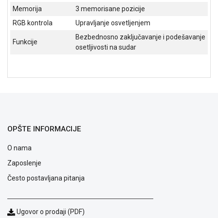
Memorija
3 memorisane pozicije
RGB kontrola
Upravljanje osvetljenjem
Bezbednosno zaključavanje i podešavanje
Funkcije
osetljivosti na sudar
OPŠTE INFORMACIJE
O nama
Zaposlenje
Blog
Često postavljana pitanja
Način
plaćanja
Isporuka
Ugovor o prodaji (PDF)
Podrška