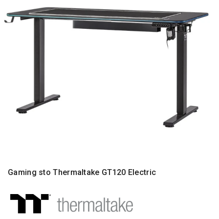
MONITORI
I
DODATNA
OPREMA
MOBILNI I
FIKSNI
TELEFONI
MALI
KUĆNI
APARATI
NEGA
LICA I
TELA
RAČUNARSKE
Gaming sto Thermaltake GT120 Electric
KOMPONENTE
RAČUNARSKE
PERIFERIJE