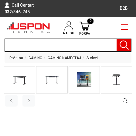
Call Centar:
B2B
032/346-745
0
NALOG
KORPA
RAČUNARI
BELA
TEHNIKA
Početna
GAMING
GAMING NAMEŠTAJ
Stolovi
KLIME I
DODATNA
OPREMA
TV,
AUDIO,
VIDEO
LAPTOP I
TABLET
RAČUNARI