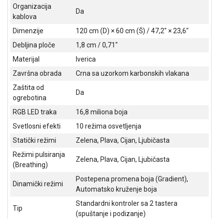
Organizacija
ALAT I
Da
kablova
BAŠTA
Dimenzije
120 cm (D) × 60 cm (Š) / 47,2" × 23,6"
OUTLET
Debljina ploče
1,8 cm / 0,71"
KRIPTO
Materijal
Iverica
Završna obrada
Crna sa uzorkom karbonskih vlakana
IGRAČKE
Zaštita od
Da
ogrebotina
RGB LED traka
16,8 miliona boja
Svetlosni efekti
10 režima osvetljenja
Statički režimi
Zelena, Plava, Cijan, Ljubičasta
Režimi pulsiranja
Zelena, Plava, Cijan, Ljubičasta
(Breathing)
Postepena promena boja (Gradient),
Dinamički režimi
Automatsko kruženje boja
Standardni kontroler sa 2 tastera
Tip
(spuštanje i podizanje)