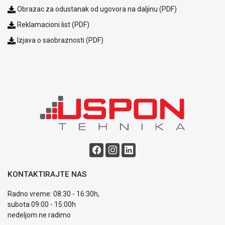
Opšti
Obrazac za odustanak od ugovora na daljinu (PDF)
uslovi
Reklamacioni list (PDF)
poslovanja
Saobraznost
Izjava o saobraznosti (PDF)
i
reklamacije
Usluge
prijava
kvara
Politika
privatnosti
Politika
o
kolačićima
Provera
garancije
KONTAKTIRAJTE NAS
OUTLET
Kontakt
Radno vreme: 08:30 - 16:30h,
WEB
subota 09:00 - 15:00h
KREDIT
nedeljom ne radimo