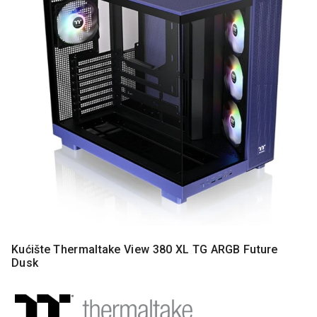
MONITORI
I
DODATNA
OPREMA
MOBILNI I
FIKSNI
TELEFONI
MALI
KUĆNI
APARATI
NEGA
LICA I
TELA
RAČUNARSKE
Kućište Thermaltake View 380 XL TG ARGB Future
KOMPONENTE
Dusk
RAČUNARSKE
PERIFERIJE