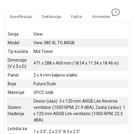
NADZOR I
SIGURNOSNA
0
OPREMA
Specifikacija
Deklaracija
Fajlovi
Komentari
SOFTWARE
Serija
View
KABLOVI I
Model
View 380 XL TG ARGB
ADAPTERI
Tip kućišta
Mid Tower
KANCELARIJSKI
Dimenzije
MATERIJAL
471 x 288 x 469 mm (18.54 x 11.34 x 18.46 in)
(V x Š x D)
SVE
Panel
2 x 4 mm kaljeno staklo
ZA
Boja
Future Dusk
KUĆU
Materijal
SPCC čelik
ŠKOLSKI
Desno (ulaz): 3 x 120 mm ARGB Lite Reverse
PRIBOR
Sistem
ventilator (1000 RPM, 21.9 dBA); Zadnji (izduv): 1
hlađenja
x 120 mm ARGB Lite ventilator (1000 RPM, 22.3
BICIKLE
dBA)
I
FITNES
Ležišta za
1 x 3.5”, 2 x 2.5” ili 3 x 2.5”