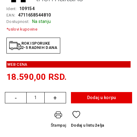
GAMING
109154
Ident:
4711658544810
EAN:
EELEKTRO
Na stanju
Dostupnost:
ZAŠTITA
*uslovi kupovine
SOLARNI
SISTEMI
ROK ISPORUKE
2-5 RADNIH DANA
MREŽNA
OPREMA
WEB CENA
ŠTAMPAČI,
18.590,00
RSD.
SKENERI I
FOTOKOPIRI
-
+
FOTOAPARATI
Dodaj u korpu
Količina
I KAMERE
GPS
NAVIGACIJE
Štampaj
Dodaj
u listu želja
VIDEO