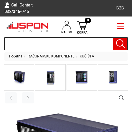
Call Centar:
B2B
032/346-745
0
NALOG
KORPA
RAČUNARI
BELA
TEHNIKA
Početna
RAČUNARSKE KOMPONENTE
KUĆIŠTA
KLIME I
DODATNA
OPREMA
TV,
AUDIO,
VIDEO
LAPTOP I
TABLET
RAČUNARI