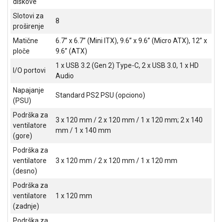
diskove
ALAT I
Slotovi za
BAŠTA
8
proširenje
OUTLET
Matične
6.7” x 6.7” (Mini ITX), 9.6” x 9.6” (Micro ATX), 12” x
ploče
9.6” (ATX)
KRIPTO
1 x USB 3.2 (Gen 2) Type-C, 2 x USB 3.0, 1 x HD
I/O portovi
Audio
IGRAČKE
Napajanje
Standard PS2 PSU (opciono)
(PSU)
Podrška za
3 x 120 mm / 2 x 120 mm / 1 x 120 mm; 2 x 140
ventilatore
mm / 1 x 140 mm
(gore)
Podrška za
ventilatore
3 x 120 mm / 2 x 120 mm / 1 x 120 mm
(desno)
Podrška za
ventilatore
1 x 120 mm
(zadnje)
Podrška za