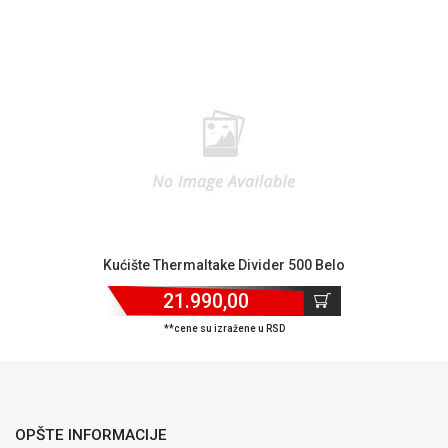
Kućište Thermaltake Divider 500 Belo
Blog
Način
21.990,00
plaćanja
**cene su izražene u RSD
Isporuka
Podrška
Opšti
uslovi
poslovanja
OPŠTE INFORMACIJE
Saobraznost