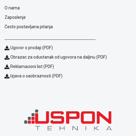
i
O nama
reklamacije
Usluge
Zaposlenje
prijava
Često postavljana pitanja
kvara
Politika
privatnosti
Politika
Ugovor o prodaji (PDF)
o
Obrazac za odustanak od ugovora na daljinu (PDF)
kolačićima
Reklamacioni list (PDF)
Provera
garancije
Izjava o saobraznosti (PDF)
OUTLET
Kontakt
WEB
KREDIT