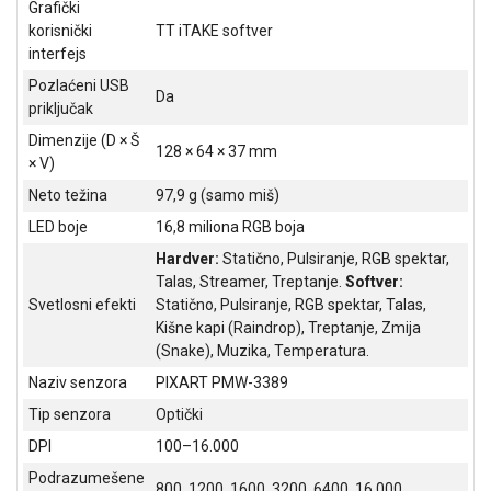
Grafički
ALAT I
korisnički
TT iTAKE softver
BAŠTA
interfejs
Pozlaćeni USB
OUTLET
Da
priključak
KRIPTO
Dimenzije (D × Š
128 × 64 × 37 mm
× V)
IGRAČKE
Neto težina
97,9 g (samo miš)
LED boje
16,8 miliona RGB boja
Hardver:
Statično, Pulsiranje, RGB spektar,
Talas, Streamer, Treptanje.
Softver:
Svetlosni efekti
Statično, Pulsiranje, RGB spektar, Talas,
Kišne kapi (Raindrop), Treptanje, Zmija
(Snake), Muzika, Temperatura.
Naziv senzora
PIXART PMW-3389
Tip senzora
Optički
DPI
100–16.000
Podrazumešene
800, 1200, 1600, 3200, 6400, 16.000