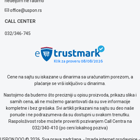
nedeljom ne radimo
office@uspon.rs
CALL CENTER
032/346-745
Cene na sajtu su iskazane u dinarima sa uračunatim porezom, a
plaćanje se vrši isključivo u dinarima.
Nastojimo da budemo što precizniji u opisu proizvoda, prikazu slika i
samih cena, ali ne možemo garantovati da su sve informacije
kompletne i bez grešaka. Svi artikli prikazani na sajtu su deo naše
ponude i ne podrazumeva da su dostupni u svakom trenutku.
Raspoloživost robe možete proveriti pozivanjem Call Centra na
032/340-410 (po ceni lokalnog poziva)
USPON DOO © 2026. Sva prava zadržana. -
Izrada internet prodavnice
-