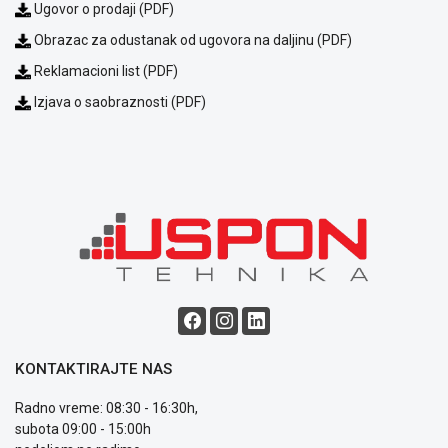
Ugovor o prodaji (PDF)
kvara
Politika
Obrazac za odustanak od ugovora na daljinu (PDF)
privatnosti
Reklamacioni list (PDF)
Politika
o
Izjava o saobraznosti (PDF)
kolačićima
Provera
garancije
OUTLET
Kontakt
WEB
KREDIT
KONTAKTIRAJTE NAS
Radno vreme: 08:30 - 16:30h,
subota 09:00 - 15:00h