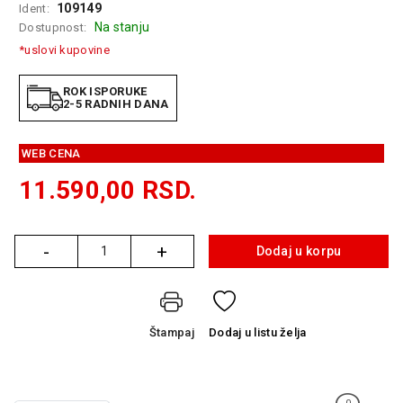
109149
Ident:
GAMING
Na stanju
Dostupnost:
*uslovi kupovine
EELEKTRO
ZAŠTITA
ROK ISPORUKE
2-5 RADNIH DANA
SOLARNI
SISTEMI
WEB CENA
MREŽNA
OPREMA
11.590,00
RSD.
ŠTAMPAČI,
SKENERI I
-
+
FOTOKOPIRI
Dodaj u korpu
Količina
FOTOAPARATI
I KAMERE
Štampaj
Dodaj
u listu želja
GPS
NAVIGACIJE
VIDEO