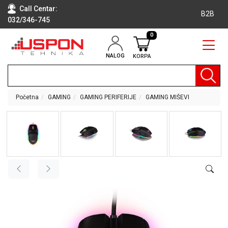
Call Centar:
B2B
032/346-745
0
NALOG
KORPA
RAČUNARI
BELA
TEHNIKA
Početna
GAMING
GAMING PERIFERIJE
GAMING MIŠEVI
KLIME I
DODATNA
OPREMA
TV,
AUDIO,
VIDEO
LAPTOP I
TABLET
RAČUNARI