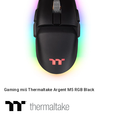
MONITORI
I
DODATNA
OPREMA
MOBILNI I
FIKSNI
TELEFONI
MALI
KUĆNI
APARATI
NEGA
LICA I
TELA
RAČUNARSKE
Gaming miš Thermaltake Argent M5 RGB Black
KOMPONENTE
RAČUNARSKE
PERIFERIJE