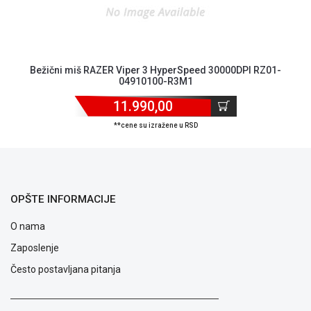
Bežični miš RAZER Viper 3 HyperSpeed 30000DPI RZ01-
04910100-R3M1
11.990,00
**cene su izražene u RSD
Blog
Način
plaćanja
Isporuka
Podrška
OPŠTE INFORMACIJE
Opšti
uslovi
O nama
poslovanja
Zaposlenje
Saobraznost
i
Često postavljana pitanja
reklamacije
Usluge
prijava