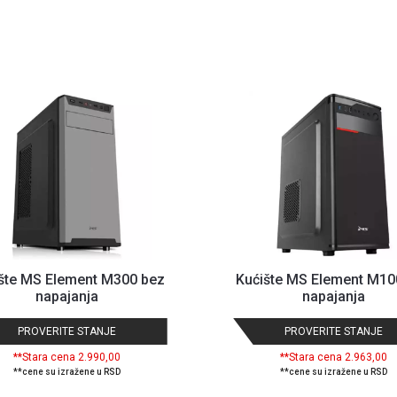
šte MS Element M300 bez
Kućište MS Element M10
napajanja
napajanja
PROVERITE STANJE
PROVERITE STANJE
**Stara cena 2.990,00
**Stara cena 2.963,00
**cene su izražene u RSD
**cene su izražene u RSD