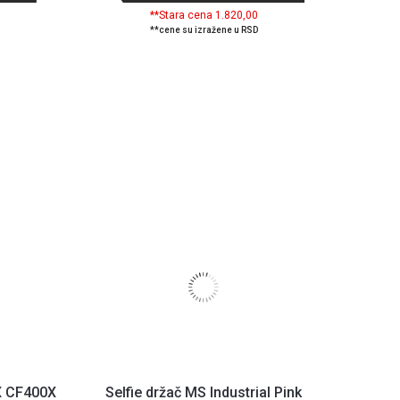
**Stara cena 1.820,00
**cene su izražene u RSD
X CF400X
Selfie držač MS Industrial Pink