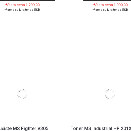
**Stara cena 1.299,00
**Stara cena 1.990,00
**cene su izražene u RSD
**cene su izražene u RSD
ućište MS Fighter V305
Toner MS Industrial HP 201