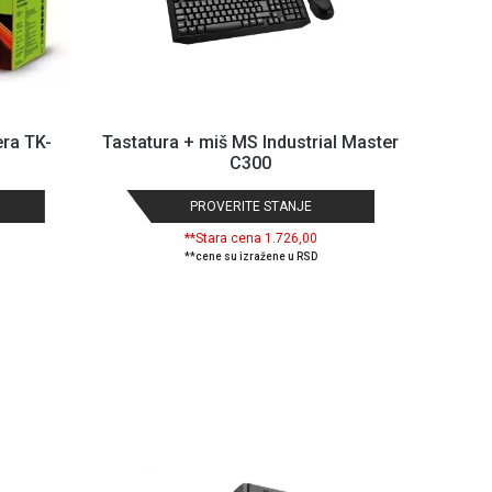
era TK-
Tastatura + miš MS Industrial Master
C300
PROVERITE STANJE
**Stara cena 1.726,00
**cene su izražene u RSD