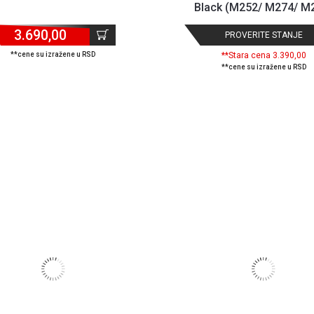
Black (M252/ M274/ M
3.690,00
PROVERITE STANJE
**cene su izražene u RSD
**Stara cena 3.390,00
**cene su izražene u RSD