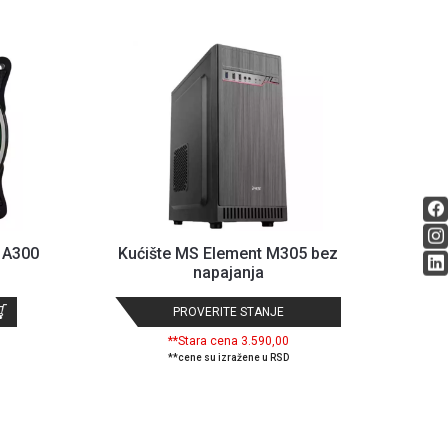
 A300
Kućište MS Element M305 bez
napajanja
PROVERITE STANJE
**Stara cena 3.590,00
**cene su izražene u RSD