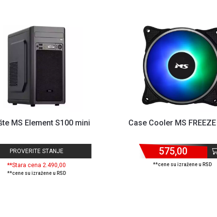
šte MS Element S100 mini
Case Cooler MS FREEZE
575,00
PROVERITE STANJE
**Stara cena 2.490,00
**cene su izražene u RSD
**cene su izražene u RSD