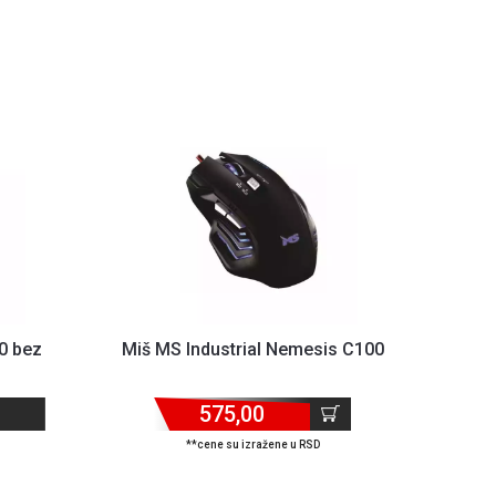
0 bez
Miš MS Industrial Nemesis C100
575,00
**cene su izražene u RSD