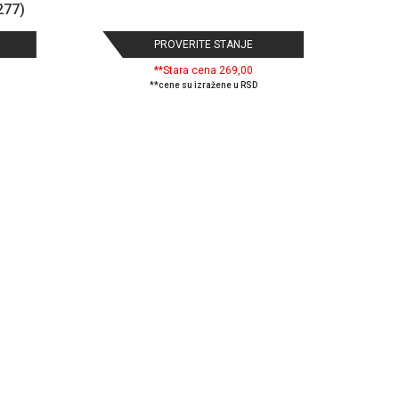
277)
PROVERITE STANJE
**Stara cena 269,00
**cene su izražene u RSD