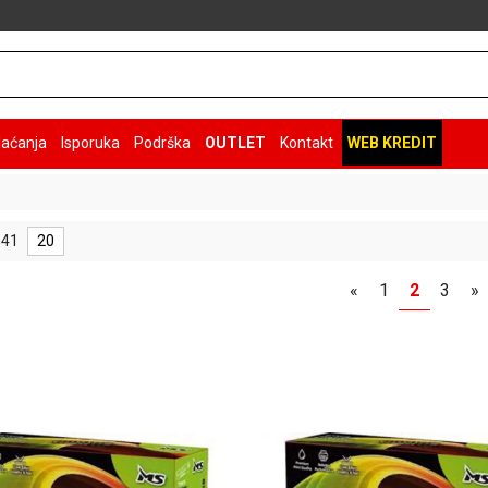
laćanja
Isporuka
Podrška
OUTLET
Kontakt
WEB KREDIT
 41
20
«
1
2
3
»