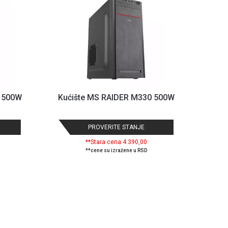
0 500W
Kućište MS RAIDER M330 500W
PROVERITE STANJE
**Stara cena 4.390,00
**cene su izražene u RSD