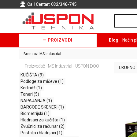
Call Centar:
032/346-745
PROIZVODI
Blog
Način p
Brendovi
MS Industrial
Proizvođač - MS Industrial - USPON DOO
UKUPNO:
KUĆIŠTA
(9)
Podloge za miševe
(1)
Kertridž
(1)
Toneri
(5)
NAPAJANJA
(1)
BARCODE SKENERI
(1)
Biometrijski
(1)
Hladnjaci za kućišta
(1)
Zvučnici za računar
(2)
Postolja i hladnjaci
(1)