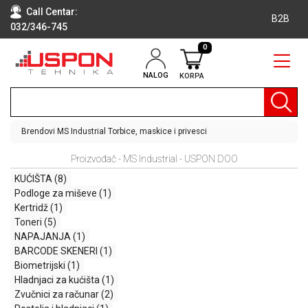
Call Centar:
B2B
032/346-745
0
NALOG
KORPA
RAČUNARI
BELA
TEHNIKA
Brendovi
MS Industrial
Torbice, maskice i privesci
KLIME I
Proizvođač - MS Industrial - USPON DOO
DODATNA
OPREMA
KUĆIŠTA
(8)
Podloge za miševe
(1)
TV,
Kertridž
(1)
AUDIO,
Toneri
(5)
VIDEO
NAPAJANJA
(1)
BARCODE SKENERI
(1)
LAPTOP I
Biometrijski
(1)
TABLET
Hladnjaci za kućišta
(1)
RAČUNARI
Zvučnici za računar
(2)