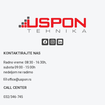
ALAT I
BAŠTA
OUTLET
KRIPTO
IGRAČKE
KONTAKTIRAJTE NAS
Radno vreme: 08:30 - 16:30h,
subota 09:00 - 15:00h
Blog
nedeljom ne radimo
Način
office@uspon.rs
plaćanja
Isporuka
CALL CENTER
Podrška
Opšti
032/346-745
uslovi
poslovanja