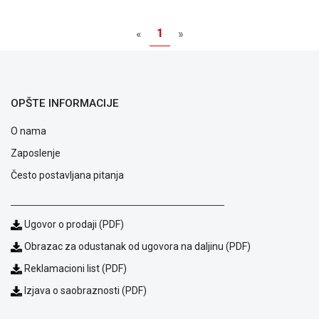
NADZOR I
SIGURNOSNA
1
«
»
OPREMA
SOFTWARE
KABLOVI I
OPŠTE INFORMACIJE
ADAPTERI
O nama
KANCELARIJSKI
MATERIJAL
Zaposlenje
Često postavljana pitanja
SVE
ZA
KUĆU
Ugovor o prodaji (PDF)
ŠKOLSKI
Obrazac za odustanak od ugovora na daljinu (PDF)
PRIBOR
Reklamacioni list (PDF)
BICIKLE
Izjava o saobraznosti (PDF)
I
FITNES