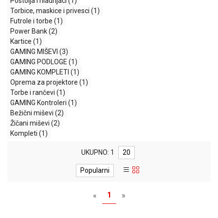
Postolja i hladnjaci
(1)
MONITORI
Torbice, maskice i privesci
(1)
I
Futrole i torbe
(1)
DODATNA
Power Bank
(2)
OPREMA
Kartice
(1)
MOBILNI I
GAMING MIŠEVI
(3)
FIKSNI
GAMING PODLOGE
(1)
TELEFONI
GAMING KOMPLETI
(1)
Oprema za projektore
(1)
MALI
Torbe i rančevi
(1)
KUĆNI
GAMING Kontroleri
(1)
APARATI
Bežični miševi
(2)
Žičani miševi
(2)
NEGA
Kompleti
(1)
LICA I
TELA
UKUPNO: 1
20
RAČUNARSKE
Popularni
KOMPONENTE
1
«
»
RAČUNARSKE
PERIFERIJE