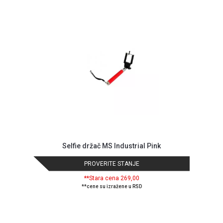
GAMING
EELEKTRO
ZAŠTITA
SOLARNI
SISTEMI
MREŽNA
OPREMA
ŠTAMPAČI,
SKENERI I
FOTOKOPIRI
Selfie držač MS Industrial Pink
FOTOAPARATI
PROVERITE STANJE
I KAMERE
**Stara cena 269,00
GPS
**cene su izražene u RSD
NAVIGACIJE
VIDEO