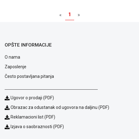
NADZOR I
SIGURNOSNA
1
«
»
OPREMA
SOFTWARE
KABLOVI I
OPŠTE INFORMACIJE
ADAPTERI
O nama
KANCELARIJSKI
MATERIJAL
Zaposlenje
Često postavljana pitanja
SVE
ZA
KUĆU
Ugovor o prodaji (PDF)
ŠKOLSKI
Obrazac za odustanak od ugovora na daljinu (PDF)
PRIBOR
Reklamacioni list (PDF)
BICIKLE
Izjava o saobraznosti (PDF)
I
FITNES