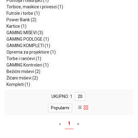
Postolja i hladnjaci
(1)
MONITORI
Torbice, maskice i privesci
(1)
I
Futrole i torbe
(1)
DODATNA
Power Bank
(2)
OPREMA
Kartice
(1)
MOBILNI I
GAMING MIŠEVI
(3)
FIKSNI
GAMING PODLOGE
(1)
TELEFONI
GAMING KOMPLETI
(1)
Oprema za projektore
(1)
MALI
Torbe i rančevi
(1)
KUĆNI
GAMING Kontroleri
(1)
APARATI
Bežični miševi
(2)
Žičani miševi
(2)
NEGA
Kompleti
(1)
LICA I
TELA
UKUPNO: 1
20
RAČUNARSKE
Popularni
KOMPONENTE
1
«
»
RAČUNARSKE
PERIFERIJE