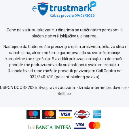
Saobraznost
i
reklamacije
Usluge
prijava
Cene na sajtu su iskazane u dinarima sa uračunatim porezom, a
kvara
plaćanje se vrši isključivo u dinarima.
Politika
Nastojimo da budemo što precizniji u opisu proizvoda, prikazu slika i
privatnosti
samih cena, ali ne možemo garantovati da su sve informacije
Politika
kompletne i bez grešaka. Svi artikli prikazani na sajtu su deo naše
o
ponude i ne podrazumeva da su dostupni u svakom trenutku.
kolačićima
Raspoloživost robe možete proveriti pozivanjem Call Centra na
Provera
032/340-410 (po ceni lokalnog poziva)
garancije
OUTLET
USPON DOO © 2026. Sva prava zadržana. -
Izrada internet prodavnice
-
Kontakt
Selltico.
WEB
KREDIT