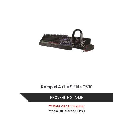
GAMING
EELEKTRO
ZAŠTITA
SOLARNI
SISTEMI
MREŽNA
OPREMA
ŠTAMPAČI,
SKENERI I
FOTOKOPIRI
Komplet 4u1 MS Elite C500
FOTOAPARATI
PROVERITE STANJE
I KAMERE
**Stara cena 3.690,00
GPS
**cene su izražene u RSD
NAVIGACIJE
VIDEO