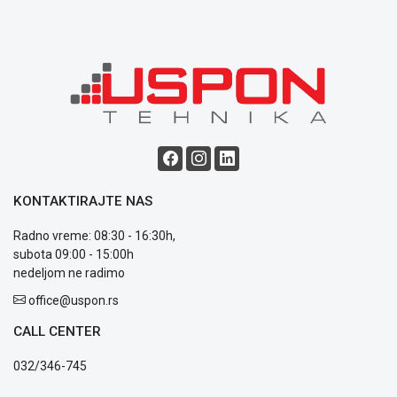
ALAT I
BAŠTA
OUTLET
KRIPTO
IGRAČKE
KONTAKTIRAJTE NAS
Radno vreme: 08:30 - 16:30h,
subota 09:00 - 15:00h
Blog
nedeljom ne radimo
Način
office@uspon.rs
plaćanja
Isporuka
CALL CENTER
Podrška
Opšti
032/346-745
uslovi
poslovanja