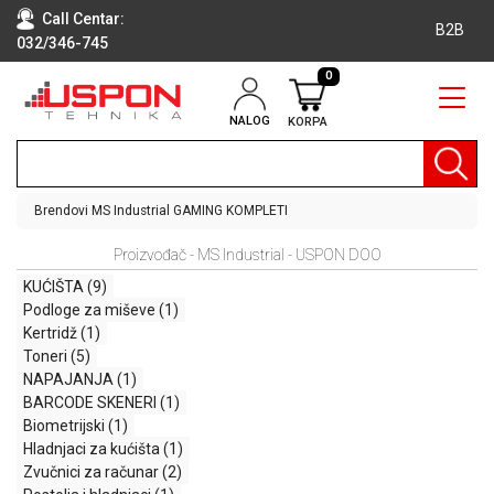
Call Centar:
B2B
032/346-745
0
NALOG
KORPA
RAČUNARI
BELA
TEHNIKA
Brendovi
MS Industrial
GAMING KOMPLETI
KLIME I
Proizvođač - MS Industrial - USPON DOO
DODATNA
OPREMA
KUĆIŠTA
(9)
Podloge za miševe
(1)
TV,
Kertridž
(1)
AUDIO,
Toneri
(5)
VIDEO
NAPAJANJA
(1)
BARCODE SKENERI
(1)
LAPTOP I
Biometrijski
(1)
TABLET
Hladnjaci za kućišta
(1)
RAČUNARI
Zvučnici za računar
(2)