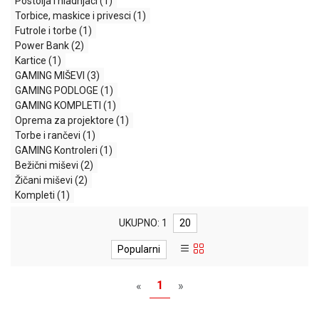
Postolja i hladnjaci
(1)
MONITORI
Torbice, maskice i privesci
(1)
I
Futrole i torbe
(1)
DODATNA
Power Bank
(2)
OPREMA
Kartice
(1)
MOBILNI I
GAMING MIŠEVI
(3)
FIKSNI
GAMING PODLOGE
(1)
TELEFONI
GAMING KOMPLETI
(1)
Oprema za projektore
(1)
MALI
Torbe i rančevi
(1)
KUĆNI
GAMING Kontroleri
(1)
APARATI
Bežični miševi
(2)
Žičani miševi
(2)
NEGA
Kompleti
(1)
LICA I
TELA
UKUPNO: 1
20
RAČUNARSKE
Popularni
KOMPONENTE
1
«
»
RAČUNARSKE
PERIFERIJE