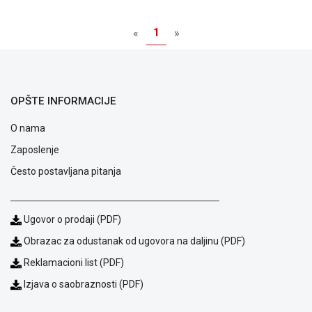
NADZOR I
SIGURNOSNA
1
«
»
OPREMA
SOFTWARE
KABLOVI I
OPŠTE INFORMACIJE
ADAPTERI
O nama
KANCELARIJSKI
MATERIJAL
Zaposlenje
Često postavljana pitanja
SVE
ZA
KUĆU
Ugovor o prodaji (PDF)
ŠKOLSKI
Obrazac za odustanak od ugovora na daljinu (PDF)
PRIBOR
Reklamacioni list (PDF)
BICIKLE
Izjava o saobraznosti (PDF)
I
FITNES