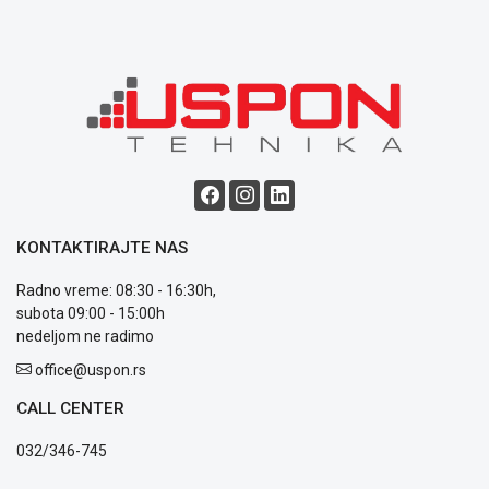
ALAT I
BAŠTA
OUTLET
KRIPTO
IGRAČKE
KONTAKTIRAJTE NAS
Radno vreme: 08:30 - 16:30h,
subota 09:00 - 15:00h
Blog
nedeljom ne radimo
Način
office@uspon.rs
plaćanja
Isporuka
CALL CENTER
Podrška
Opšti
032/346-745
uslovi
poslovanja