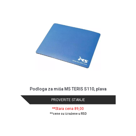
GAMING
EELEKTRO
ZAŠTITA
SOLARNI
SISTEMI
MREŽNA
OPREMA
ŠTAMPAČI,
SKENERI I
FOTOKOPIRI
Podloga za miša MS TERIS S110, plava
FOTOAPARATI
PROVERITE STANJE
I KAMERE
**Stara cena 89,00
GPS
**cene su izražene u RSD
NAVIGACIJE
VIDEO