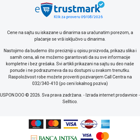
Saobraznost
i
reklamacije
Usluge
prijava
Cene na sajtu su iskazane u dinarima sa uračunatim porezom, a
kvara
plaćanje se vrši isključivo u dinarima.
Politika
Nastojimo da budemo što precizniji u opisu proizvoda, prikazu slika i
privatnosti
samih cena, ali ne možemo garantovati da su sve informacije
Politika
kompletne i bez grešaka. Svi artikli prikazani na sajtu su deo naše
o
ponude i ne podrazumeva da su dostupni u svakom trenutku.
kolačićima
Raspoloživost robe možete proveriti pozivanjem Call Centra na
Provera
032/340-410 (po ceni lokalnog poziva)
garancije
OUTLET
USPON DOO © 2026. Sva prava zadržana. -
Izrada internet prodavnice
-
Kontakt
Selltico.
WEB
KREDIT