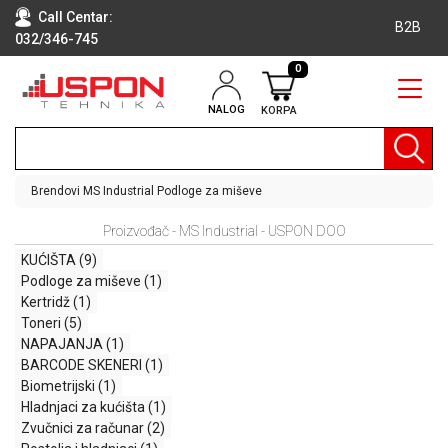
Call Centar:
B2B
032/346-745
0
NALOG
KORPA
RAČUNARI
BELA
TEHNIKA
Brendovi
MS Industrial
Podloge za miševe
KLIME I
Proizvođač - MS Industrial - USPON DOO
DODATNA
OPREMA
KUĆIŠTA
(9)
Podloge za miševe
(1)
TV,
Kertridž
(1)
AUDIO,
Toneri
(5)
VIDEO
NAPAJANJA
(1)
BARCODE SKENERI
(1)
LAPTOP I
Biometrijski
(1)
TABLET
Hladnjaci za kućišta
(1)
RAČUNARI
Zvučnici za računar
(2)