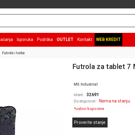
laćanja
Isporuka
Podrška
OUTLET
Kontakt
WEB KREDIT
Futrole i torbe
Futrola za tablet 7
MS Industrial
32691
Ident:
Nema na stanju
Dostupnost:
*uslovi kupovine
Proverite stanje