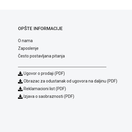
OPŠTE INFORMACIJE
O nama
Zaposlenje
Često postavljana pitanja
Ugovor o prodaji (PDF)
Obrazac za odustanak od ugovora na daljinu (PDF)
Reklamacioni list (PDF)
Izjava o saobraznosti (PDF)