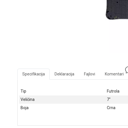
Specifikacija
Deklaracija
Fajlovi
Komentari
Tip
Futrola
Veličina
7"
Boja
Crna