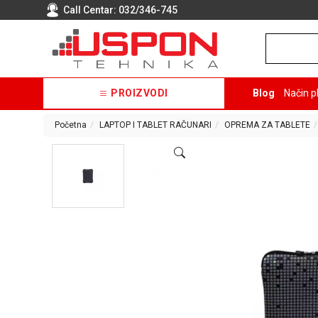
Call Centar:
032/346-745
PROIZVODI
Blog
Način p
Početna
LAPTOP I TABLET RAČUNARI
OPREMA ZA TABLETE