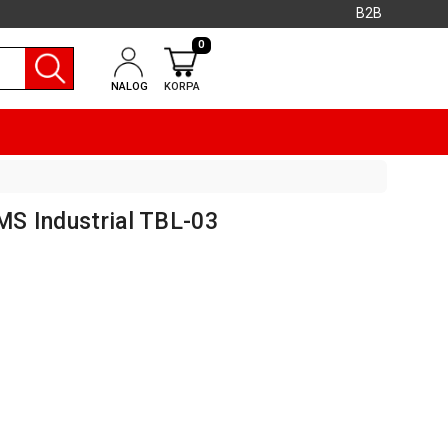
B2B
0
NALOG
KORPA
 MS Industrial TBL-03