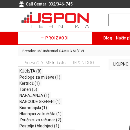
Call Centar:
032/346-745
PROIZVODI
Blog
Način p
Brendovi
MS Industrial
GAMING MIŠEVI
Proizvođač - MS Industrial - USPON DOO
UKUPNO:
KUĆIŠTA
(8)
Podloge za miševe
(1)
Kertridž
(1)
Toneri
(5)
NAPAJANJA
(1)
BARCODE SKENERI
(1)
Biometrijski
(1)
Hladnjaci za kućišta
(1)
Zvučnici za računar
(2)
Postolja i hladnjaci
(1)