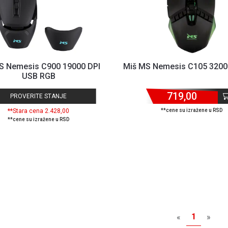
S Nemesis C900 19000 DPI
Miš MS Nemesis C105 3200
USB RGB
719,00
PROVERITE STANJE
**Stara cena 2.428,00
**cene su izražene u RSD
**cene su izražene u RSD
1
«
»