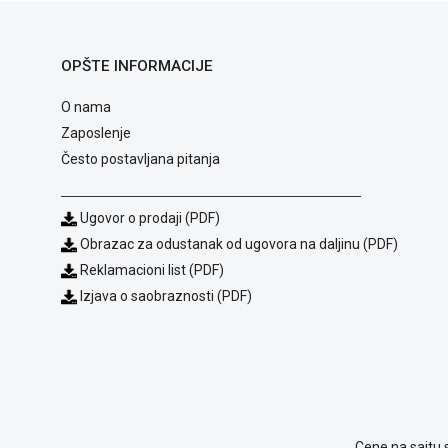
OPŠTE INFORMACIJE
O nama
Zaposlenje
Često postavljana pitanja
Ugovor o prodaji (PDF)
Obrazac za odustanak od ugovora na daljinu (PDF)
Reklamacioni list (PDF)
Izjava o saobraznosti (PDF)
Cene na sajtu 