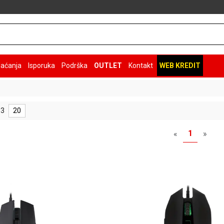
laćanja
Isporuka
Podrška
OUTLET
Kontakt
WEB KREDIT
 3
20
1
«
»