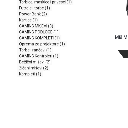
Torbice, maskice i privesci
(1)
Futrole i torbe
(1)
Power Bank
(2)
Kartice
(1)
GAMING MIŠEVI
(3)
GAMING PODLOGE
(1)
Miš M
GAMING KOMPLETI
(1)
Oprema za projektore
(1)
Torbe i rančevi
(1)
GAMING Kontroleri
(1)
Bežični miševi
(2)
Žičani miševi
(2)
Kompleti
(1)