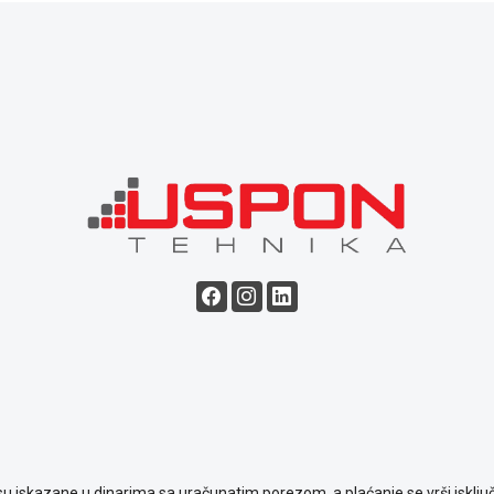
su iskazane u dinarima sa uračunatim porezom, a plaćanje se vrši isključ