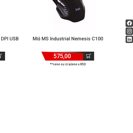
 DPI USB
Miš MS Industrial Nemesis C100
575,00
**cene su izražene u RSD