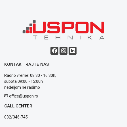
ALAT I
BAŠTA
OUTLET
KRIPTO
IGRAČKE
KONTAKTIRAJTE NAS
Radno vreme: 08:30 - 16:30h,
subota 09:00 - 15:00h
Blog
nedeljom ne radimo
Način
office@uspon.rs
plaćanja
Isporuka
CALL CENTER
Podrška
Opšti
032/346-745
uslovi
poslovanja