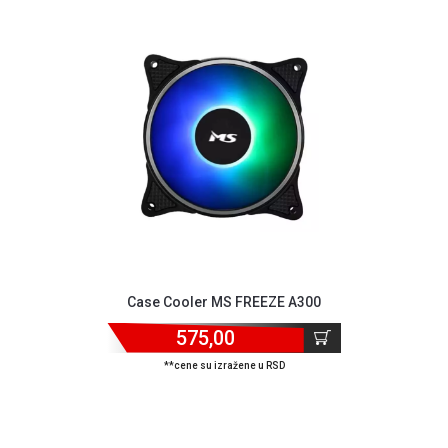
GAMING
EELEKTRO
ZAŠTITA
SOLARNI
SISTEMI
MREŽNA
OPREMA
ŠTAMPAČI,
SKENERI I
FOTOKOPIRI
Case Cooler MS FREEZE A300
FOTOAPARATI
575,00
I KAMERE
**cene su izražene u RSD
GPS
NAVIGACIJE
VIDEO