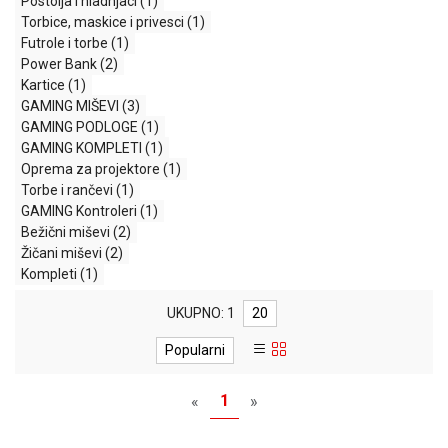
Postolja i hladnjaci
(1)
MONITORI
Torbice, maskice i privesci
(1)
I
Futrole i torbe
(1)
DODATNA
Power Bank
(2)
OPREMA
Kartice
(1)
MOBILNI I
GAMING MIŠEVI
(3)
FIKSNI
GAMING PODLOGE
(1)
TELEFONI
GAMING KOMPLETI
(1)
Oprema za projektore
(1)
MALI
Torbe i rančevi
(1)
KUĆNI
GAMING Kontroleri
(1)
APARATI
Bežični miševi
(2)
Žičani miševi
(2)
NEGA
Kompleti
(1)
LICA I
TELA
UKUPNO: 1
20
RAČUNARSKE
Popularni
KOMPONENTE
1
«
»
RAČUNARSKE
PERIFERIJE