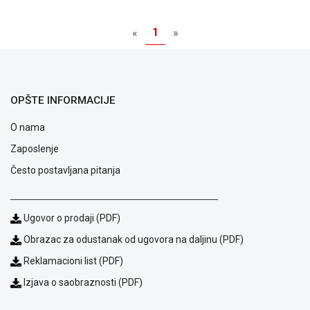
NADZOR I
SIGURNOSNA
1
«
»
OPREMA
SOFTWARE
KABLOVI I
OPŠTE INFORMACIJE
ADAPTERI
O nama
KANCELARIJSKI
MATERIJAL
Zaposlenje
Često postavljana pitanja
SVE
ZA
KUĆU
Ugovor o prodaji (PDF)
ŠKOLSKI
Obrazac za odustanak od ugovora na daljinu (PDF)
PRIBOR
Reklamacioni list (PDF)
BICIKLE
Izjava o saobraznosti (PDF)
I
FITNES