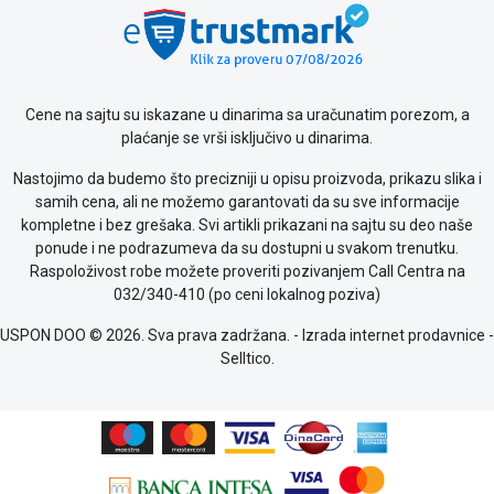
Saobraznost
i
reklamacije
Usluge
prijava
Cene na sajtu su iskazane u dinarima sa uračunatim porezom, a
kvara
plaćanje se vrši isključivo u dinarima.
Politika
Nastojimo da budemo što precizniji u opisu proizvoda, prikazu slika i
privatnosti
samih cena, ali ne možemo garantovati da su sve informacije
Politika
kompletne i bez grešaka. Svi artikli prikazani na sajtu su deo naše
o
ponude i ne podrazumeva da su dostupni u svakom trenutku.
kolačićima
Raspoloživost robe možete proveriti pozivanjem Call Centra na
Provera
032/340-410 (po ceni lokalnog poziva)
garancije
OUTLET
USPON DOO © 2026. Sva prava zadržana. -
Izrada internet prodavnice
-
Kontakt
Selltico.
WEB
KREDIT