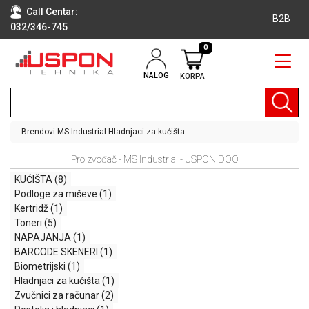
Call Centar:
B2B
032/346-745
0
NALOG
KORPA
RAČUNARI
BELA
TEHNIKA
Brendovi
MS Industrial
Hladnjaci za kućišta
KLIME I
Proizvođač - MS Industrial - USPON DOO
DODATNA
OPREMA
KUĆIŠTA
(8)
Podloge za miševe
(1)
TV,
Kertridž
(1)
AUDIO,
Toneri
(5)
VIDEO
NAPAJANJA
(1)
BARCODE SKENERI
(1)
LAPTOP I
Biometrijski
(1)
TABLET
Hladnjaci za kućišta
(1)
RAČUNARI
Zvučnici za računar
(2)