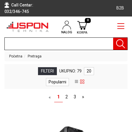
Call Centar:
B2B
032/346-745
0
NALOG
KORPA
RAČUNARI
BELA
TEHNIKA
Početna
Pretraga
KLIME I
DODATNA
FILTERI
UKUPNO: 79
20
OPREMA
Popularni
TV,
AUDIO,
1
2
3
»
«
VIDEO
LAPTOP I
TABLET
RAČUNARI