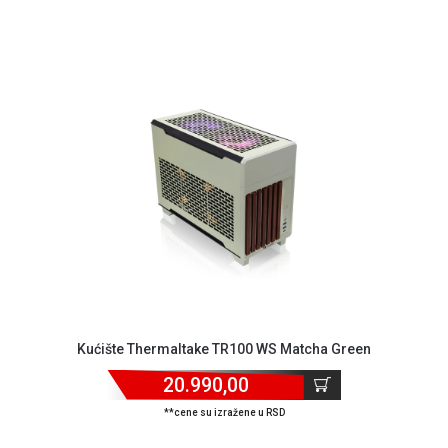
Kućište Thermaltake TR100 WS Matcha Green
20.990,00
**cene su izražene u RSD