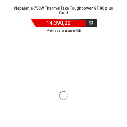
Napajanje 750W ThermalTake Toughpower GT 80 plus
Gold
14.390,00
**cene su izražene u RSD