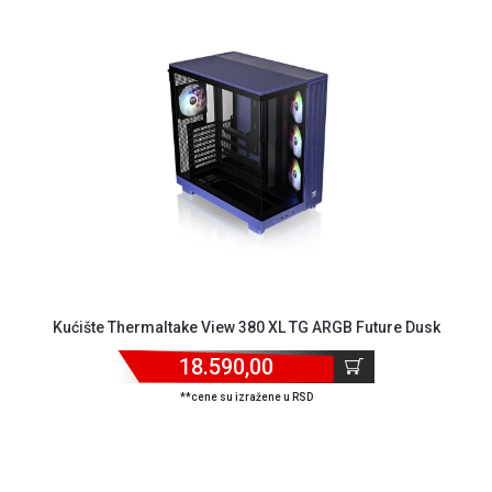
Kućište Thermaltake View 380 XL TG ARGB Future Dusk
18.590,00
**cene su izražene u RSD