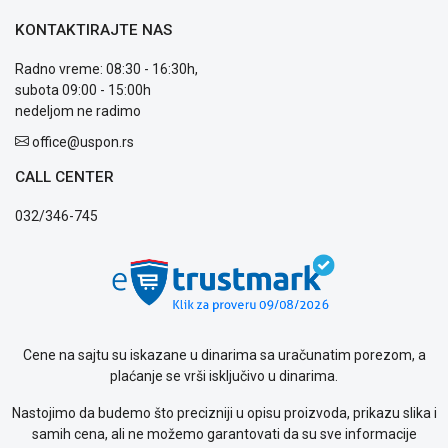
KONTAKTIRAJTE NAS
Radno vreme: 08:30 - 16:30h,
subota 09:00 - 15:00h
nedeljom ne radimo
office@uspon.rs
CALL CENTER
032/346-745
Cene na sajtu su iskazane u dinarima sa uračunatim porezom, a
plaćanje se vrši isključivo u dinarima.
Nastojimo da budemo što precizniji u opisu proizvoda, prikazu slika i
samih cena, ali ne možemo garantovati da su sve informacije