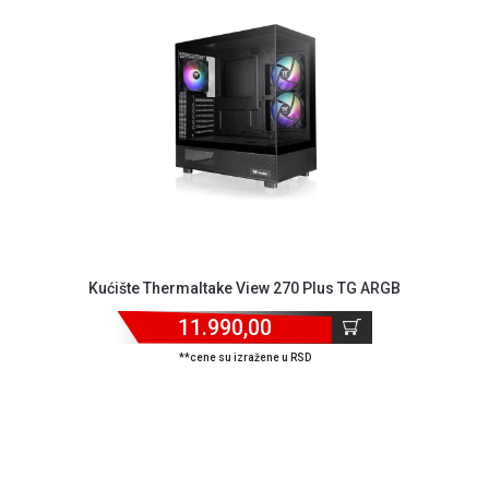
NADZOR I
SIGURNOSNA
OPREMA
SOFTWARE
KABLOVI I
ADAPTERI
KANCELARIJSKI
MATERIJAL
SVE
Kućište Thermaltake View 270 Plus TG ARGB
ZA
KUĆU
11.990,00
ŠKOLSKI
**cene su izražene u RSD
PRIBOR
BICIKLE
I
FITNES