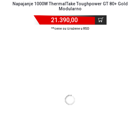
Napajanje 1000W ThermalTake Toughpower GT 80+ Gold
Modularno
21.390,00
**cene su izražene u RSD