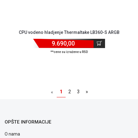
CPU vodeno hladjenje Thermaltake LB360-S ARGB
9.690,00
**cene su izražene u RSD
1
2
3
»
«
OPŠTE INFORMACIJE
O nama