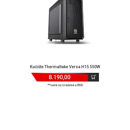
MONITORI
I
DODATNA
OPREMA
MOBILNI I
FIKSNI
TELEFONI
MALI
KUĆNI
APARATI
Kućište Thermaltake Versa H15 550W
8.190,00
NEGA
LICA I
**cene su izražene u RSD
TELA
RAČUNARSKE
KOMPONENTE
RAČUNARSKE
PERIFERIJE