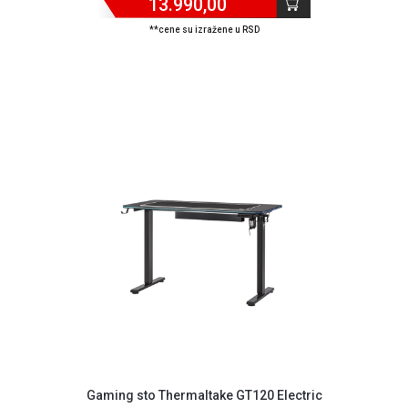
13.990,00
**cene su izražene u RSD
Blog
Način
Gaming sto Thermaltake GT120 Electric
plaćanja