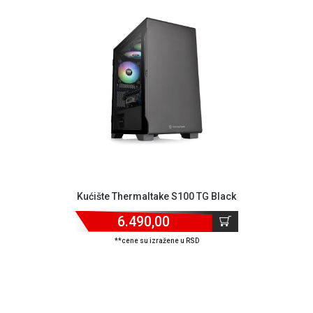
ALAT I
BAŠTA
OUTLET
KRIPTO
IGRAČKE
Kućište Thermaltake S100 TG Black
6.490,00
**cene su izražene u RSD