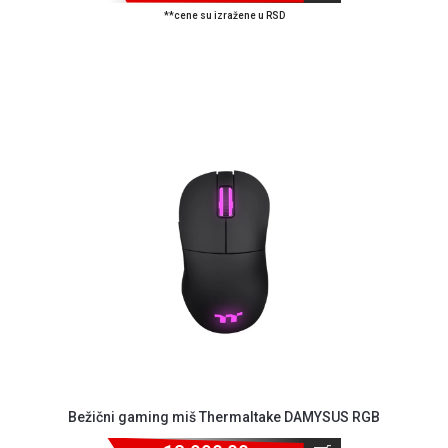
**cene su izražene u RSD
Bežični gaming miš Thermaltake DAMYSUS RGB