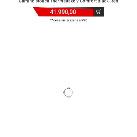
Gaming stolica Thermaltake V Comfort Black-Red
KREDIT
41.990,00
**cene su izražene u RSD