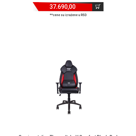
Isporuka
37.690,00
Podrška
**cene su izražene u RSD
Opšti
uslovi
poslovanja
Saobraznost
i
reklamacije
Usluge
prijava
kvara
Politika
privatnosti
Politika
o
kolačićima
Provera
garancije
OUTLET
Kontakt
WEB