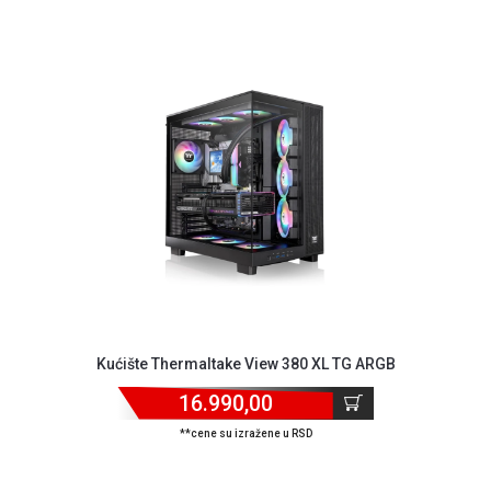
Kućište Thermaltake View 380 XL TG ARGB
16.990,00
**cene su izražene u RSD