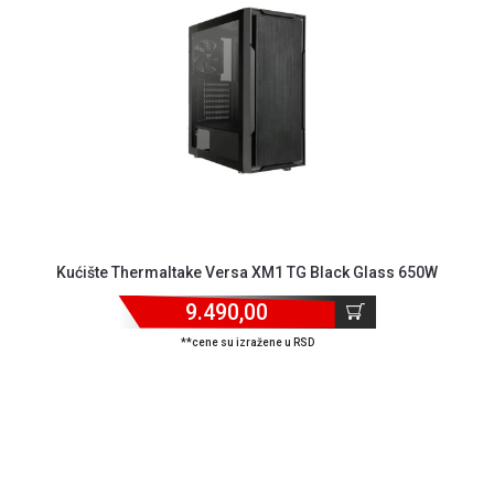
GAMING
EELEKTRO
ZAŠTITA
SOLARNI
SISTEMI
MREŽNA
OPREMA
ŠTAMPAČI,
Kućište Thermaltake Versa XM1 TG Black Glass 650W
SKENERI I
FOTOKOPIRI
9.490,00
**cene su izražene u RSD
FOTOAPARATI
I KAMERE
GPS
NAVIGACIJE
VIDEO