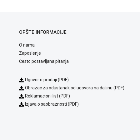
OPŠTE INFORMACIJE
O nama
Zaposlenje
Često postavljana pitanja
Ugovor o prodaji (PDF)
Obrazac za odustanak od ugovora na daljinu (PDF)
Reklamacioni list (PDF)
Izjava o saobraznosti (PDF)