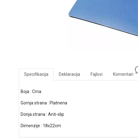
Specifikacija
Deklaracija
Fajlovi
Komentari
Boja : Crna
Gornja strana : Platnena
Donja strana : Anti-slip
Dimenzije : 18x22cm