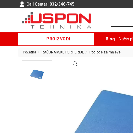
Call Centar:
032/346-745
PROIZVODI
Blog
Način p
Početna
RAČUNARSKE PERIFERIJE
Podloge za miševe