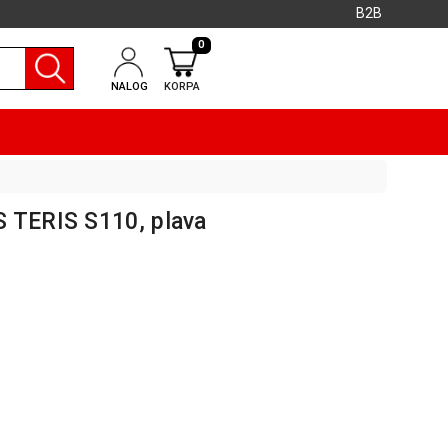
B2B
0
NALOG
KORPA
 TERIS S110, plava