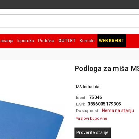
laćanja
Isporuka
Podrška
OUTLET
Kontakt
WEB KREDIT
Podloga za miša MS
MS Industrial
75046
Ident:
3856005179305
EAN:
Nema na stanju
Dostupnost:
*uslovi kupovine
Proverite stanje