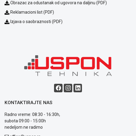
Obrazac za odustanak od ugovora na daljinu (PDF)
Opšti
uslovi
Reklamacioni list (PDF)
poslovanja
Izjava o saobraznosti (PDF)
Saobraznost
i
reklamacije
Usluge
prijava
kvara
Politika
privatnosti
Politika
o
kolačićima
Provera
garancije
KONTAKTIRAJTE NAS
OUTLET
Kontakt
Radno vreme: 08:30 - 16:30h,
WEB
subota 09:00 - 15:00h
KREDIT
nedeljom ne radimo