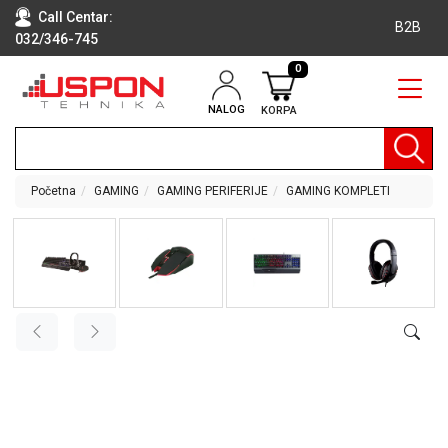
Call Centar:
B2B
032/346-745
0
NALOG
KORPA
RAČUNARI
BELA
TEHNIKA
Početna
GAMING
GAMING PERIFERIJE
GAMING KOMPLETI
KLIME I
DODATNA
OPREMA
TV,
AUDIO,
VIDEO
LAPTOP I
TABLET
RAČUNARI