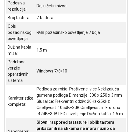
Podesiva
Da, u četiri nivoa
ALAT I
rezolucija:
BAŠTA
Broj tastera:
7 tastera
OUTLET
Opis
pozadinskog
RGB pozadinsko osvetljenje 7 boja
KRIPTO
osvetljenja:
Dužina kabla
IGRAČKE
1,5 m
miša:
Podržane
verzije
Windows 7/8/10
operativnih
sistema:
Podloga za miša: Prošivene ivice Neklizajuća
gumena podloga Dimenzije: 300 x 250 x 3 mm
Karakteristike
Slušalice: Frekventni odziv: 20Hz-25kHz
kompleta:
Osetljivost: 105dB±3dB Osetljivost mikrofona:
-42dB±3dB LED osvetljenje Dužina kabla: 1.5 m
Slovni raspored tastature i oblik tastera
prikazanih na slikama ne mora nužno da
Napomena: