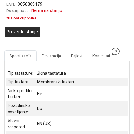
3856005179
EAN:
GAMING
Nema na stanju
Dostupnost:
EELEKTRO
*uslovi kupovine
ZAŠTITA
Proverite stanje
SOLARNI
SISTEMI
0
MREŽNA
Specifikacija
Deklaracija
Fajlovi
Komentari
OPREMA
ŠTAMPAČI,
Tip tastature:
Žična tastatura
SKENERI I
Tip tastera:
Membranski tasteri
FOTOKOPIRI
Nisko-profilni
Ne
FOTOAPARATI
tasteri:
I KAMERE
Pozadinsko
Da
osvetljenje:
GPS
NAVIGACIJE
Slovni
EN (US)
raspored:
VIDEO