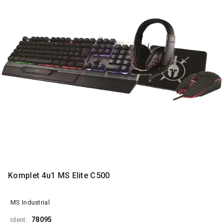
MONITORI
I
DODATNA
OPREMA
MOBILNI I
FIKSNI
TELEFONI
MALI
KUĆNI
APARATI
NEGA
LICA I
TELA
RAČUNARSKE
Komplet 4u1 MS Elite C500
KOMPONENTE
RAČUNARSKE
MS Industrial
PERIFERIJE
78095
Ident: