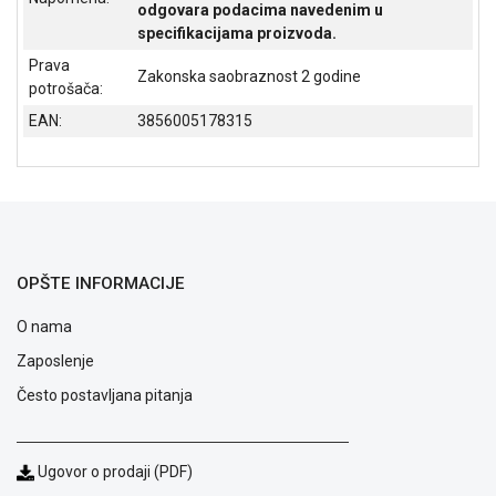
odgovara podacima navedenim u
specifikacijama proizvoda.
Prava
Zakonska saobraznost 2 godine
potrošača:
EAN:
3856005178315
OPŠTE INFORMACIJE
O nama
Zaposlenje
Blog
Često postavljana pitanja
Način
plaćanja
Isporuka
Ugovor o prodaji (PDF)
Podrška