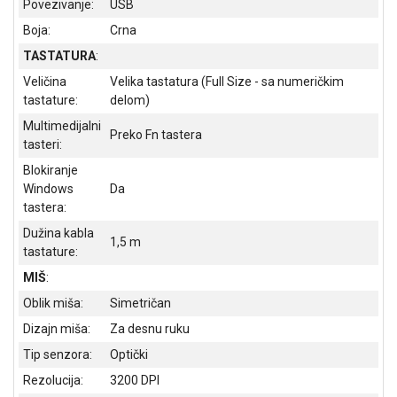
Povezivanje:
USB
NADZOR I
SIGURNOSNA
Boja:
Crna
OPREMA
TASTATURA
:
SOFTWARE
Veličina
Velika tastatura (Full Size - sa numeričkim
tastature:
delom)
KABLOVI I
Multimedijalni
ADAPTERI
Preko Fn tastera
tasteri:
KANCELARIJSKI
Blokiranje
MATERIJAL
Windows
Da
tastera:
SVE
Dužina kabla
ZA
1,5 m
tastature:
KUĆU
MIŠ
:
ŠKOLSKI
Oblik miša:
Simetričan
PRIBOR
Dizajn miša:
Za desnu ruku
BICIKLE
Tip senzora:
Optički
I
FITNES
Rezolucija:
3200 DPI