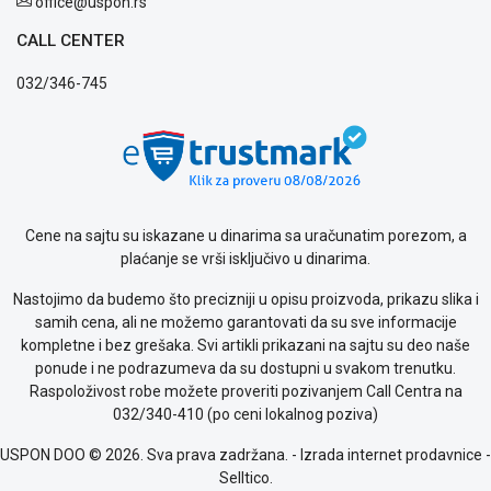
office@uspon.rs
CALL CENTER
032/346-745
Cene na sajtu su iskazane u dinarima sa uračunatim porezom, a
plaćanje se vrši isključivo u dinarima.
Nastojimo da budemo što precizniji u opisu proizvoda, prikazu slika i
samih cena, ali ne možemo garantovati da su sve informacije
kompletne i bez grešaka. Svi artikli prikazani na sajtu su deo naše
ponude i ne podrazumeva da su dostupni u svakom trenutku.
Raspoloživost robe možete proveriti pozivanjem Call Centra na
032/340-410 (po ceni lokalnog poziva)
USPON DOO © 2026. Sva prava zadržana. -
Izrada internet prodavnice
-
Selltico.