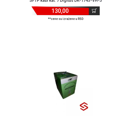
SFTP kabl kat. 7 Digitus DK-1743-VH-5
130,00
**cene su izražene u RSD