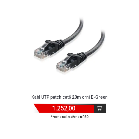
GAMING
EELEKTRO
ZAŠTITA
SOLARNI
SISTEMI
MREŽNA
OPREMA
ŠTAMPAČI,
SKENERI I
FOTOKOPIRI
Kabl UTP patch cat6 20m crni E-Green
FOTOAPARATI
I KAMERE
1.252,00
GPS
**cene su izražene u RSD
NAVIGACIJE
VIDEO