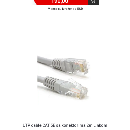
190,00
**cene su izražene u RSD
UTP cable CAT 5E sa konektorima 2m Linkom