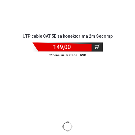
UTP cable CAT 5E sa konektorima 2m Secomp
149,00
**cene su izražene u RSD