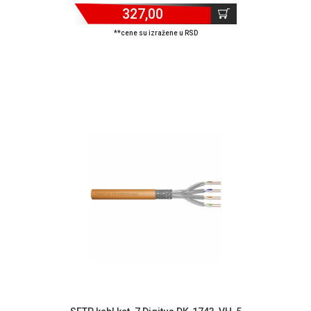
327,00
**cene su izražene u RSD