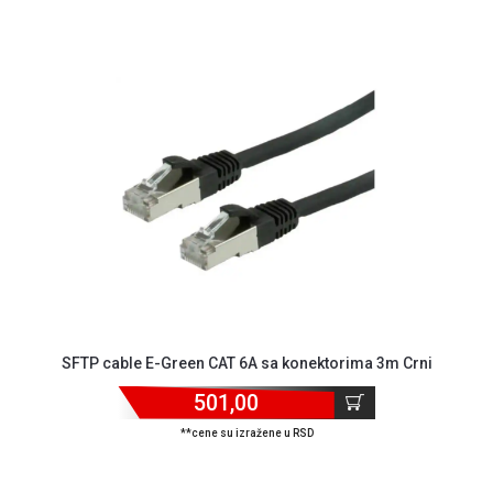
NADZOR I
SIGURNOSNA
OPREMA
SOFTWARE
KABLOVI I
ADAPTERI
KANCELARIJSKI
MATERIJAL
SVE
ZA
KUĆU
ŠKOLSKI
SFTP cable E-Green CAT 6A sa konektorima 3m Crni
PRIBOR
501,00
BICIKLE
**cene su izražene u RSD
I
FITNES