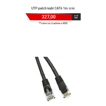
UTP patch kabl CAT6 1m crni
327,00
**cene su izražene u RSD