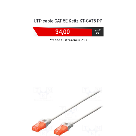
prijava
kvara
Politika
UTP cable CAT 5E Kettz KT-CAT5 PP
privatnosti
34,00
Politika
o
**cene su izražene u RSD
kolačićima
Provera
garancije
OUTLET
Kontakt
WEB
KREDIT