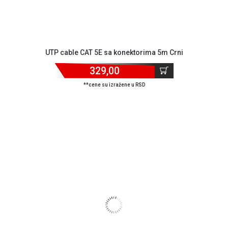
UTP cable CAT 5E sa konektorima 5m Crni
329,00
**cene su izražene u RSD