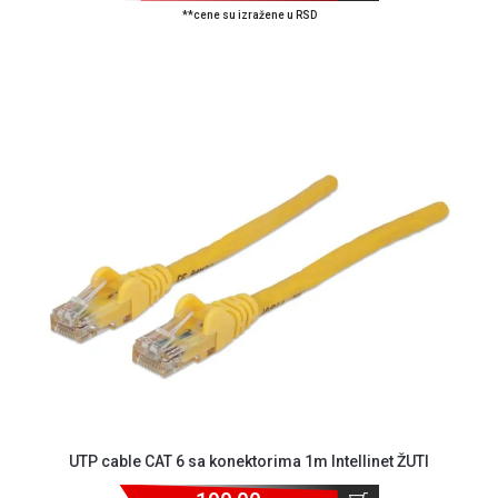
**cene su izražene u RSD
UTP cable CAT 6 sa konektorima 1m Intellinet ŽUTI