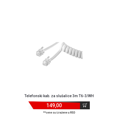
Telefonski kab. za slušalice 3m T6-3/WH
149,00
**cene su izražene u RSD