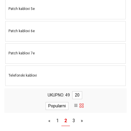
MONITORI
I
Patch kablovi 5e
DODATNA
OPREMA
MOBILNI I
Patch kablovi 6e
FIKSNI
TELEFONI
Patch kablovi 7e
MALI
KUĆNI
APARATI
Telefonski kablovi
NEGA
LICA I
TELA
UKUPNO: 49
20
RAČUNARSKE
Popularni
KOMPONENTE
RAČUNARSKE
«
1
2
3
»
PERIFERIJE