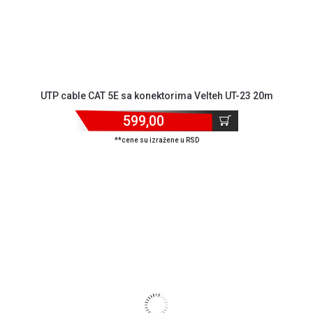
UTP cable CAT 5E sa konektorima Velteh UT-23 20m
599,00
**cene su izražene u RSD