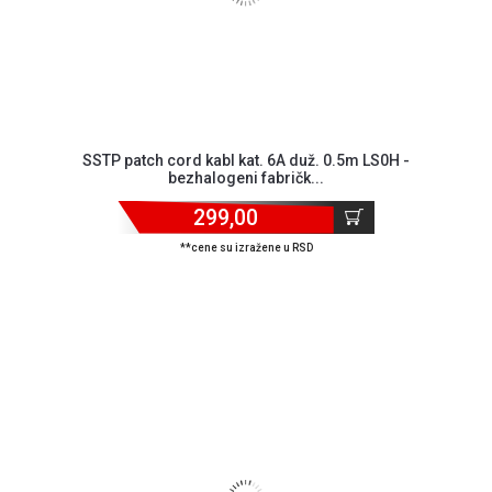
SSTP patch cord kabl kat. 6A duž. 0.5m LS0H -
bezhalogeni fabričk...
299,00
**cene su izražene u RSD