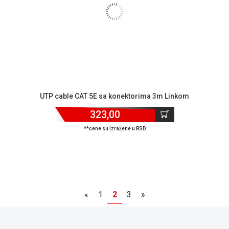
UTP cable CAT 5E sa konektorima 3m Linkom
323,00
**cene su izražene u RSD
«
1
2
3
»