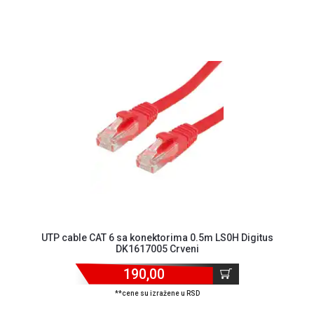
ALAT I
BAŠTA
OUTLET
KRIPTO
IGRAČKE
UTP cable CAT 6 sa konektorima 0.5m LS0H Digitus
DK1617005 Crveni
190,00
**cene su izražene u RSD