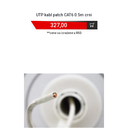
UTP kabl patch CAT6 0.5m crni
327,00
**cene su izražene u RSD
Blog
Način
plaćanja
Isporuka
Podrška
Opšti
uslovi
poslovanja
Saobraznost
i
reklamacije
Usluge