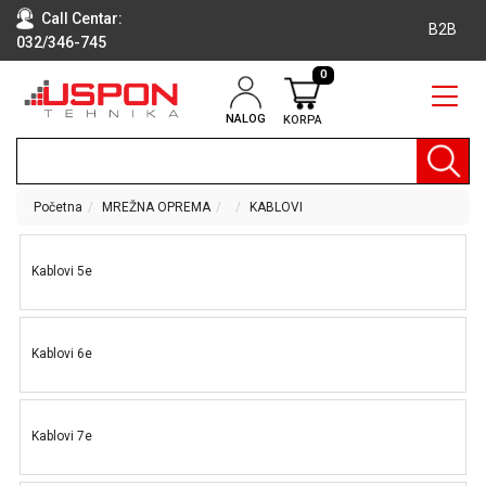
Call Centar:
B2B
032/346-745
0
NALOG
KORPA
RAČUNARI
BELA
TEHNIKA
Početna
MREŽNA OPREMA
KABLOVI
KLIME I
DODATNA
Kablovi 5e
OPREMA
TV,
AUDIO,
Kablovi 6e
VIDEO
LAPTOP I
TABLET
Kablovi 7e
RAČUNARI