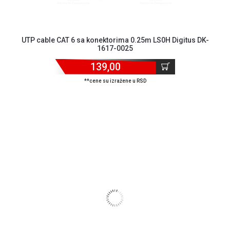
UTP cable CAT 6 sa konektorima 0.25m LS0H Digitus DK-
1617-0025
139,00
**cene su izražene u RSD