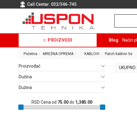
Call Centar:
032/346-745
PROIZVODI
Blog
Način p
Početna
MREŽNA OPREMA
KABLOVI
Patch kablovi 5e
Proizvođač
UKUPNO:
Dužina
Dužina
RSD
Cena od
75.00
do
1,385.00