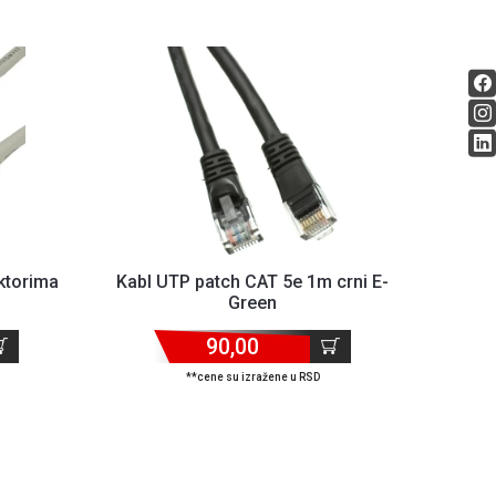
ktorima
Kabl UTP patch CAT 5e 1m crni E-
Green
90,00
**cene su izražene u RSD