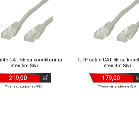
ble CAT 5E sa konektorima
UTP cable CAT 5E sa kone
Intex 5m Sivi
Intex 3m Sivi
219,00
179,00
**cene su izražene u RSD
**cene su izražene u RSD