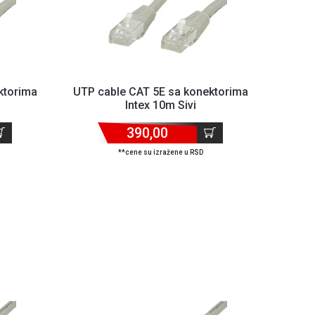
ktorima
UTP cable CAT 5E sa konektorima
Intex 10m Sivi
390,00
**cene su izražene u RSD