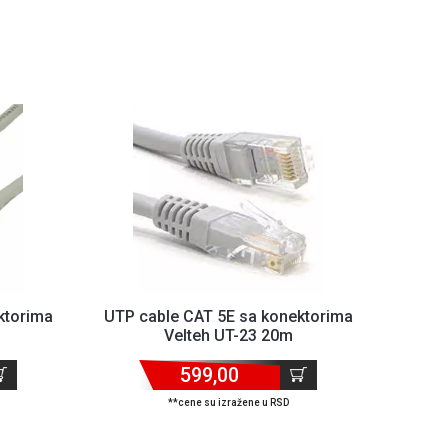
ktorima
UTP cable CAT 5E sa konektorima
Velteh UT-23 20m
599,00
**cene su izražene u RSD