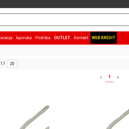
laćanja
Isporuka
Podrška
OUTLET
Kontakt
WEB KREDIT
 17
20
1
«
»