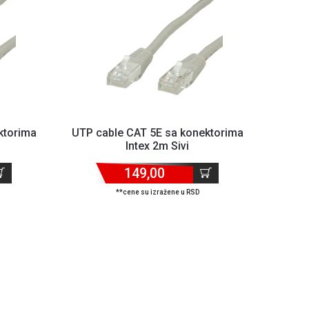
ktorima
UTP cable CAT 5E sa konektorima
Intex 2m Sivi
149,00
**cene su izražene u RSD