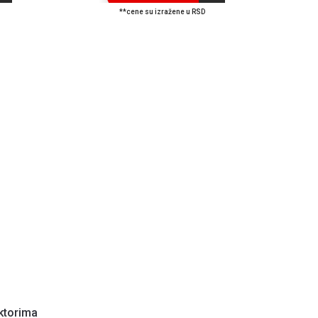
**cene su izražene u RSD
ktorima