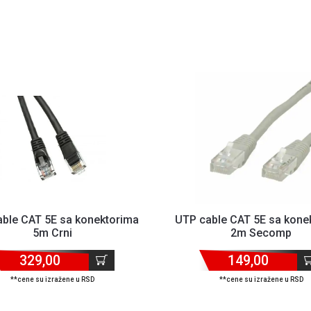
ble CAT 5E sa konektorima
UTP cable CAT 5E sa kone
5m Crni
2m Secomp
329,00
149,00
**cene su izražene u RSD
**cene su izražene u RSD