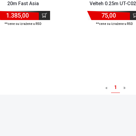
20m Fast Asia
Velteh 0.25m UT-C0
1.385,00
75,00
**cene su izražene u RSD
**cene su izražene u RSD
1
«
»