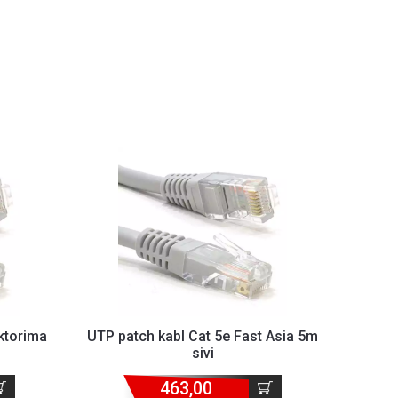
ktorima
UTP patch kabl Cat 5e Fast Asia 5m
sivi
463,00