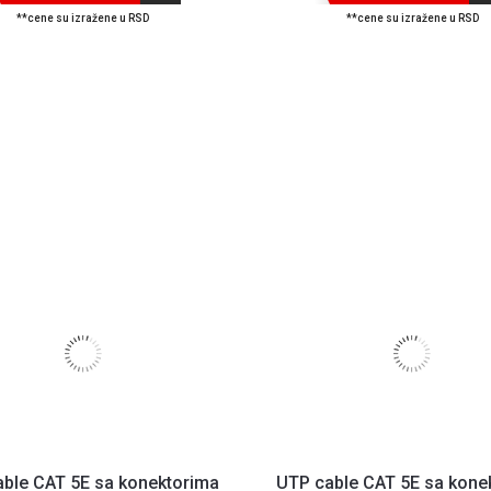
**cene su izražene u RSD
**cene su izražene u RSD
ble CAT 5E sa konektorima
UTP cable CAT 5E sa kone