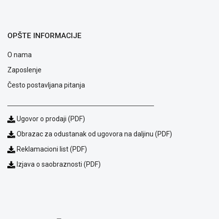
GAMING
EELEKTRO
OPŠTE INFORMACIJE
ZAŠTITA
O nama
SOLARNI
SISTEMI
Zaposlenje
Često postavljana pitanja
MREŽNA
OPREMA
ŠTAMPAČI,
Ugovor o prodaji (PDF)
SKENERI I
Obrazac za odustanak od ugovora na daljinu (PDF)
FOTOKOPIRI
Reklamacioni list (PDF)
FOTOAPARATI
Izjava o saobraznosti (PDF)
I KAMERE
GPS
NAVIGACIJE
VIDEO