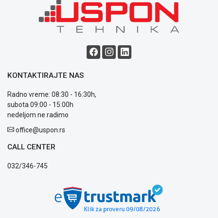
NADZOR I
SIGURNOSNA
OPREMA
SOFTWARE
KABLOVI I
ADAPTERI
KONTAKTIRAJTE NAS
KANCELARIJSKI
Radno vreme: 08:30 - 16:30h,
MATERIJAL
subota 09:00 - 15:00h
nedeljom ne radimo
SVE
office@uspon.rs
ZA
KUĆU
CALL CENTER
ŠKOLSKI
032/346-745
PRIBOR
BICIKLE
I
FITNES