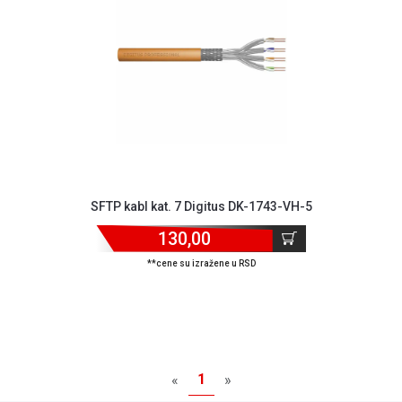
MONITORI
I
DODATNA
OPREMA
MOBILNI I
FIKSNI
TELEFONI
MALI
KUĆNI
APARATI
SFTP kabl kat. 7 Digitus DK-1743-VH-5
130,00
NEGA
LICA I
**cene su izražene u RSD
TELA
RAČUNARSKE
KOMPONENTE
RAČUNARSKE
1
«
»
PERIFERIJE