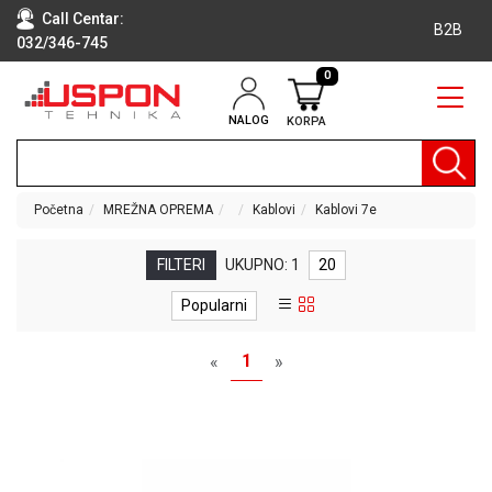
Call Centar:
B2B
032/346-745
0
NALOG
KORPA
RAČUNARI
BELA
TEHNIKA
Početna
MREŽNA OPREMA
Kablovi
Kablovi 7e
KLIME I
DODATNA
FILTERI
UKUPNO: 1
20
OPREMA
Popularni
TV,
AUDIO,
1
«
»
VIDEO
LAPTOP I
TABLET
RAČUNARI