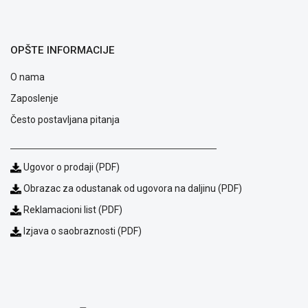
GAMING
EELEKTRO
OPŠTE INFORMACIJE
ZAŠTITA
O nama
SOLARNI
SISTEMI
Zaposlenje
Često postavljana pitanja
MREŽNA
OPREMA
ŠTAMPAČI,
Ugovor o prodaji (PDF)
SKENERI I
Obrazac za odustanak od ugovora na daljinu (PDF)
FOTOKOPIRI
Reklamacioni list (PDF)
FOTOAPARATI
Izjava o saobraznosti (PDF)
I KAMERE
GPS
NAVIGACIJE
VIDEO