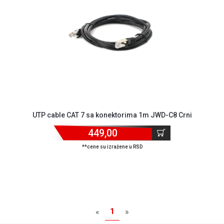
MONITORI
I
DODATNA
OPREMA
MOBILNI I
FIKSNI
TELEFONI
MALI
KUĆNI
APARATI
UTP cable CAT 7 sa konektorima 1m JWD-C8 Crni
449,00
NEGA
LICA I
**cene su izražene u RSD
TELA
RAČUNARSKE
KOMPONENTE
RAČUNARSKE
1
«
»
PERIFERIJE