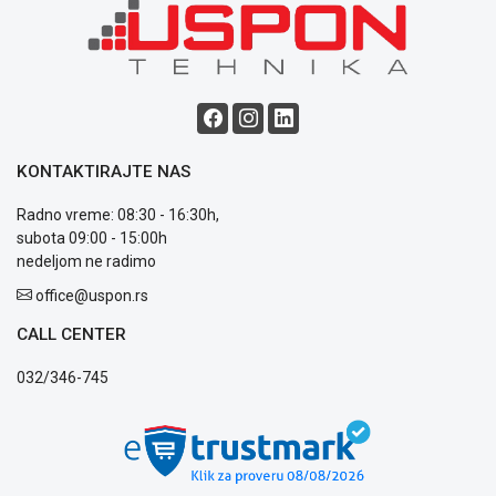
NADZOR I
SIGURNOSNA
OPREMA
SOFTWARE
KABLOVI I
ADAPTERI
KONTAKTIRAJTE NAS
KANCELARIJSKI
Radno vreme: 08:30 - 16:30h,
MATERIJAL
subota 09:00 - 15:00h
nedeljom ne radimo
SVE
office@uspon.rs
ZA
KUĆU
CALL CENTER
ŠKOLSKI
032/346-745
PRIBOR
BICIKLE
I
FITNES