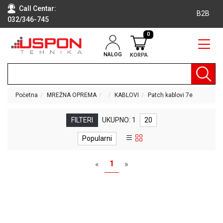
Call Centar:
B2B
032/346-745
0
NALOG
KORPA
RAČUNARI
BELA
TEHNIKA
Početna
MREŽNA OPREMA
KABLOVI
Patch kablovi 7e
KLIME I
DODATNA
FILTERI
UKUPNO: 1
20
OPREMA
Popularni
TV,
AUDIO,
1
«
»
VIDEO
LAPTOP I
TABLET
RAČUNARI