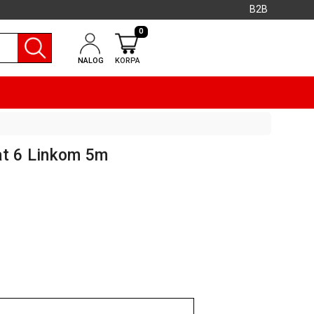
B2B
0
NALOG
KORPA
at 6 Linkom 5m