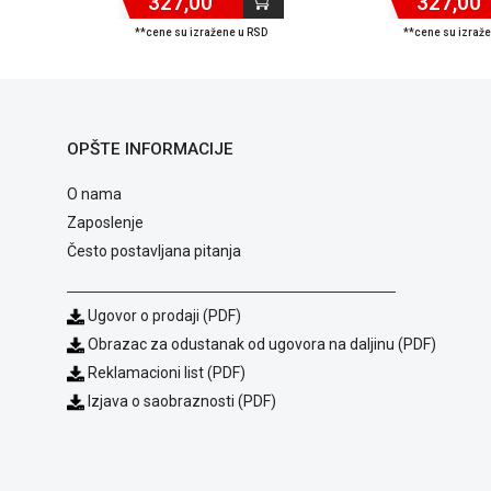
327,00
327,00
**cene su izražene u RSD
**cene su izraž
OPŠTE INFORMACIJE
O nama
Zaposlenje
Često postavljana pitanja
Ugovor o prodaji (PDF)
Obrazac za odustanak od ugovora na daljinu (PDF)
Reklamacioni list (PDF)
Izjava o saobraznosti (PDF)