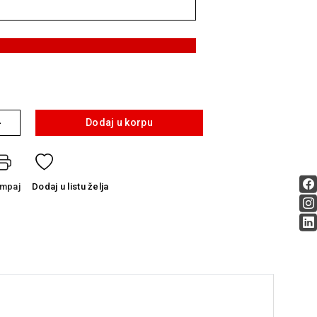
+
Dodaj u korpu
ampaj
Dodaj
u listu želja