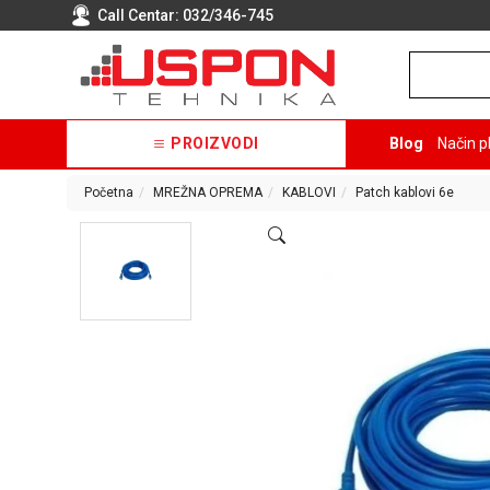
Call Centar:
032/346-745
PROIZVODI
Blog
Način p
Početna
MREŽNA OPREMA
KABLOVI
Patch kablovi 6e