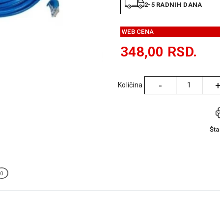
2-5 RADNIH DANA
WEB CENA
348,00
RSD.
-
Količina
Količina
Št
0