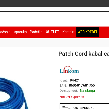
laćanja
Isporuka
Podrška
OUTLET
Kontakt
WEB KREDIT
Patch Cord kabal c
94421
Ident:
8606017681755
EAN:
Na stanju
Dostupnost:
*uslovi kupovine
ROK ISPORUKE