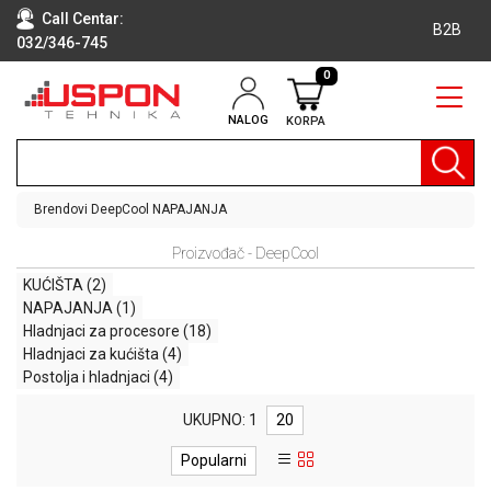
Call Centar:
B2B
032/346-745
0
NALOG
KORPA
RAČUNARI
BELA
TEHNIKA
Brendovi
DeepCool
NAPAJANJA
KLIME I
Proizvođač - DeepCool
DODATNA
OPREMA
KUĆIŠTA
(2)
NAPAJANJA
(1)
TV,
Hladnjaci za procesore
(18)
AUDIO,
Hladnjaci za kućišta
(4)
VIDEO
Postolja i hladnjaci
(4)
LAPTOP I
UKUPNO: 1
20
TABLET
RAČUNARI
Popularni