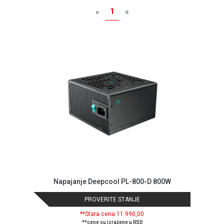
MONITORI
1
«
»
I
DODATNA
OPREMA
MOBILNI I
FIKSNI
TELEFONI
MALI
KUĆNI
APARATI
NEGA
LICA I
TELA
RAČUNARSKE
Napajanje Deepcool PL-800-D 800W
KOMPONENTE
PROVERITE STANJE
RAČUNARSKE
PERIFERIJE
**Stara cena 11.990,00
**cene su izražene u RSD