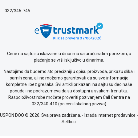
ALAT I
032/346-745
BAŠTA
OUTLET
KRIPTO
IGRAČKE
Cene na sajtu su iskazane u dinarima sa uračunatim porezom, a
plaćanje se vrši isključivo u dinarima.
Blog
Način
Nastojimo da budemo što precizniji u opisu proizvoda, prikazu slika i
plaćanja
samih cena, ali ne možemo garantovati da su sve informacije
Isporuka
kompletne i bez grešaka. Svi artikli prikazani na sajtu su deo naše
Podrška
ponude i ne podrazumeva da su dostupni u svakom trenutku.
Opšti
Raspoloživost robe možete proveriti pozivanjem Call Centra na
uslovi
032/340-410 (po ceni lokalnog poziva)
poslovanja
USPON DOO © 2026. Sva prava zadržana. -
Izrada internet prodavnice
-
Saobraznost
Selltico.
i
reklamacije
Usluge