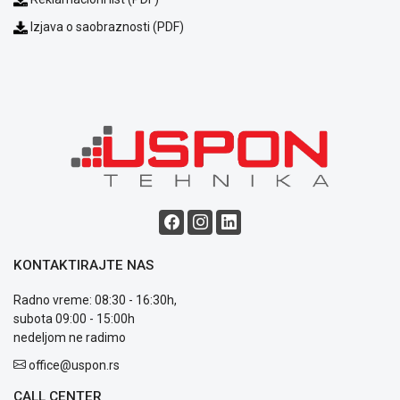
NADZOR I
SIGURNOSNA
Izjava o saobraznosti (PDF)
OPREMA
SOFTWARE
KABLOVI I
ADAPTERI
KANCELARIJSKI
MATERIJAL
SVE
ZA
KUĆU
KONTAKTIRAJTE NAS
ŠKOLSKI
Radno vreme: 08:30 - 16:30h,
PRIBOR
subota 09:00 - 15:00h
nedeljom ne radimo
BICIKLE
I
office@uspon.rs
FITNES
CALL CENTER