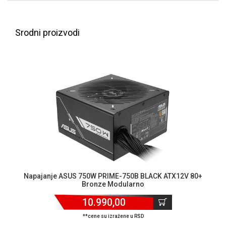
ALAT I
BAŠTA
Srodni proizvodi
OUTLET
KRIPTO
IGRAČKE
Napajanje ASUS 750W PRIME-750B BLACK ATX12V 80+
Bronze Modularno
10.990,00
**cene su izražene u RSD