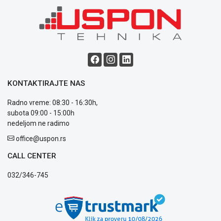
poslovanja
Saobraznost
i
reklamacije
Usluge
prijava
kvara
Politika
KONTAKTIRAJTE NAS
privatnosti
Politika
Radno vreme: 08:30 - 16:30h,
o
subota 09:00 - 15:00h
kolačićima
nedeljom ne radimo
Provera
office@uspon.rs
garancije
OUTLET
CALL CENTER
Kontakt
WEB
032/346-745
KREDIT