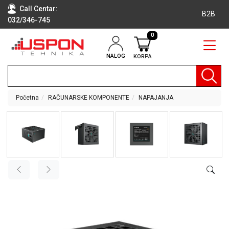
Call Centar:
B2B
032/346-745
0
NALOG
KORPA
RAČUNARI
BELA
TEHNIKA
Početna
RAČUNARSKE KOMPONENTE
NAPAJANJA
KLIME I
DODATNA
OPREMA
TV,
AUDIO,
VIDEO
LAPTOP I
TABLET
RAČUNARI