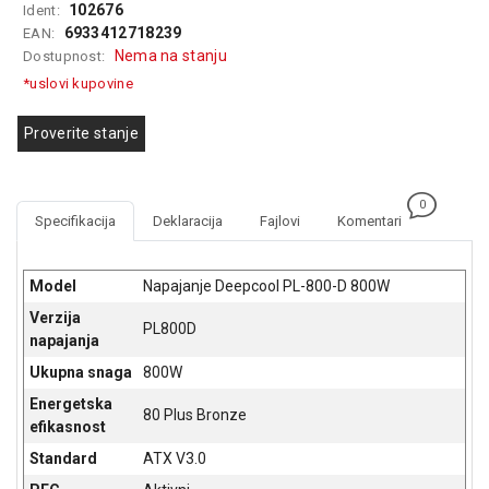
102676
Ident:
GAMING
6933412718239
EAN:
Nema na stanju
Dostupnost:
EELEKTRO
ZAŠTITA
*uslovi kupovine
SOLARNI
Proverite stanje
SISTEMI
MREŽNA
0
OPREMA
Specifikacija
Deklaracija
Fajlovi
Komentari
ŠTAMPAČI,
SKENERI I
Model
Napajanje Deepcool PL-800-D 800W
FOTOKOPIRI
Verzija
PL800D
napajanja
FOTOAPARATI
I KAMERE
Ukupna snaga
800W
Energetska
GPS
80 Plus Bronze
efikasnost
NAVIGACIJE
Standard
ATX V3.0
VIDEO