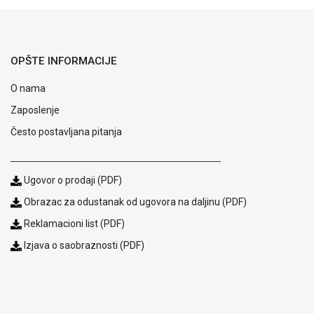
OPŠTE INFORMACIJE
O nama
Zaposlenje
Često postavljana pitanja
Ugovor o prodaji (PDF)
Obrazac za odustanak od ugovora na daljinu (PDF)
Blog
Reklamacioni list (PDF)
Način
Izjava o saobraznosti (PDF)
plaćanja
Isporuka
Podrška
Opšti
uslovi