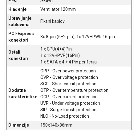
PFC
Aktivni
NADZOR I
SIGURNOSNA
Hlađenje
Ventilator 120mm
OPREMA
Upravljanje
Fiksni kablovi
kablovima
SOFTWARE
PCI-Express
3x 8-pin (6+2-pin); 1x 12VHPWR 16-pin
KABLOVI I
konektori
ADAPTERI
1 x CPU(4+4)Pin
Ostali
1 x 12VHPVR(16Pin)
KANCELARIJSKI
konektori
1 x SATA x 4 + 4 Pin periferija
MATERIJAL
OPP - Over power protection
SVE
OVP - Over voltage protection
ZA
SCP - Short circuit protection
KUĆU
Dodatne
OTP - Over temperature protection
karakteristike
OCP - Over current protection
ŠKOLSKI
UVP - Under voltage protection
PRIBOR
SIP - Surge-Inrush protection
NLO - No-Load protection
BICIKLE
Dimenzije
150x140x86mm
I
FITNES