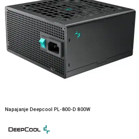
MONITORI
I
DODATNA
OPREMA
MOBILNI I
FIKSNI
TELEFONI
MALI
KUĆNI
APARATI
NEGA
LICA I
TELA
RAČUNARSKE
Napajanje Deepcool PL-800-D 800W
KOMPONENTE
RAČUNARSKE
PERIFERIJE