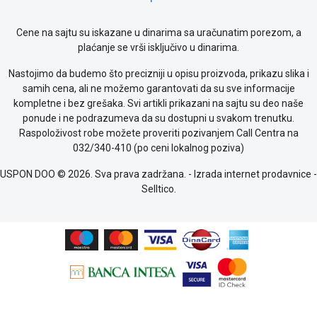
Cene na sajtu su iskazane u dinarima sa uračunatim porezom, a
plaćanje se vrši isključivo u dinarima.
Nastojimo da budemo što precizniji u opisu proizvoda, prikazu slika i
samih cena, ali ne možemo garantovati da su sve informacije
kompletne i bez grešaka. Svi artikli prikazani na sajtu su deo naše
ponude i ne podrazumeva da su dostupni u svakom trenutku.
Raspoloživost robe možete proveriti pozivanjem Call Centra na
032/340-410 (po ceni lokalnog poziva)
USPON DOO © 2026. Sva prava zadržana. -
Izrada internet prodavnice
-
Selltico.