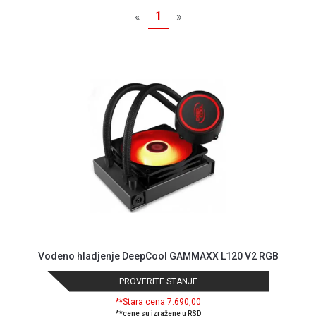
MONITORI
1
«
»
I
DODATNA
OPREMA
MOBILNI I
FIKSNI
TELEFONI
MALI
KUĆNI
APARATI
NEGA
LICA I
TELA
RAČUNARSKE
Vodeno hladjenje DeepCool GAMMAXX L120 V2 RGB
KOMPONENTE
PROVERITE STANJE
RAČUNARSKE
PERIFERIJE
**Stara cena 7.690,00
**cene su izražene u RSD