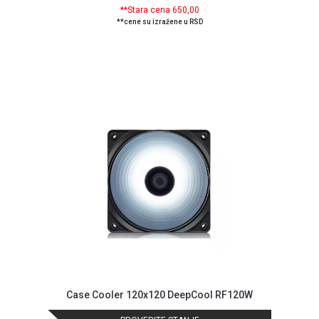
**Stara cena 650,00
ALAT I
**cene su izražene u RSD
BAŠTA
OUTLET
KRIPTO
IGRAČKE
Case Cooler 120x120 DeepCool RF120W