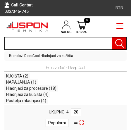
Call Centar:
B2B
032/346-745
0
NALOG
KORPA
RAČUNARI
BELA
TEHNIKA
Brendovi
DeepCool
Hladnjaci za kućišta
KLIME I
Proizvođač - DeepCool
DODATNA
OPREMA
KUĆIŠTA
(2)
NAPAJANJA
(1)
TV,
Hladnjaci za procesore
(18)
AUDIO,
Hladnjaci za kućišta
(4)
VIDEO
Postolja i hladnjaci
(4)
LAPTOP I
UKUPNO: 4
20
TABLET
RAČUNARI
Popularni