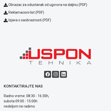
Opšti
Obrazac za odustanak od ugovora na daljinu (PDF)
uslovi
Reklamacioni list (PDF)
poslovanja
Saobraznost
Izjava o saobraznosti (PDF)
i
reklamacije
Usluge
prijava
kvara
Politika
privatnosti
Politika
o
kolačićima
Provera
garancije
KONTAKTIRAJTE NAS
OUTLET
Kontakt
Radno vreme: 08:30 - 16:30h,
WEB
subota 09:00 - 15:00h
KREDIT
nedeljom ne radimo