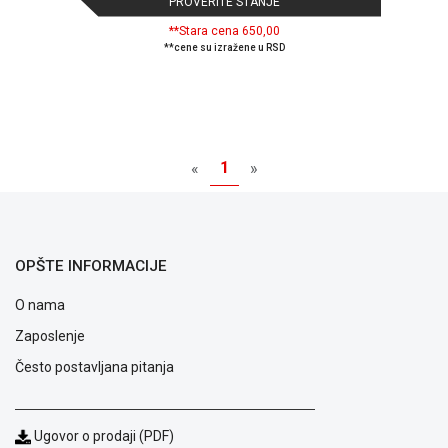
PROVERITE STANJE
**Stara cena 650,00
**cene su izražene u RSD
1
«
»
OPŠTE INFORMACIJE
O nama
Zaposlenje
Blog
Često postavljana pitanja
Način
plaćanja
Isporuka
Ugovor o prodaji (PDF)
Podrška