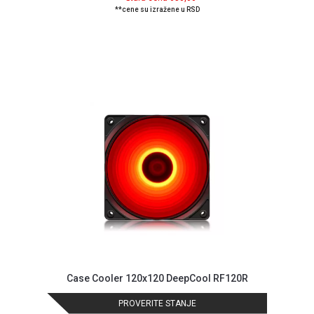
NADZOR I
**cene su izražene u RSD
SIGURNOSNA
OPREMA
SOFTWARE
KABLOVI I
ADAPTERI
KANCELARIJSKI
MATERIJAL
SVE
ZA
KUĆU
ŠKOLSKI
PRIBOR
BICIKLE
Case Cooler 120x120 DeepCool RF120R
I
FITNES
PROVERITE STANJE