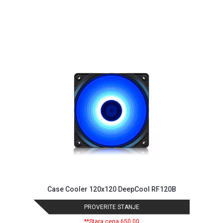
GAMING
EELEKTRO
ZAŠTITA
SOLARNI
SISTEMI
MREŽNA
OPREMA
ŠTAMPAČI,
SKENERI I
FOTOKOPIRI
FOTOAPARATI
I KAMERE
GPS
Case Cooler 120x120 DeepCool RF120B
NAVIGACIJE
PROVERITE STANJE
VIDEO
**Stara cena 650,00