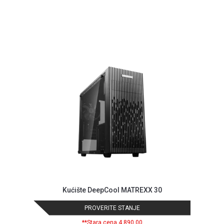
GAMING
EELEKTRO
ZAŠTITA
SOLARNI
SISTEMI
MREŽNA
OPREMA
ŠTAMPAČI,
SKENERI I
FOTOKOPIRI
FOTOAPARATI
I KAMERE
GPS
Kućište DeepCool MATREXX 30
NAVIGACIJE
PROVERITE STANJE
VIDEO
**Stara cena 4.890,00