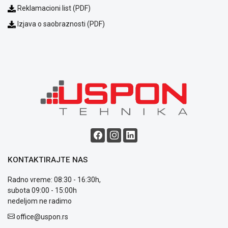
Reklamacioni list (PDF)
ALAT I
BAŠTA
Izjava o saobraznosti (PDF)
OUTLET
KRIPTO
IGRAČKE
KONTAKTIRAJTE NAS
Blog
Radno vreme: 08:30 - 16:30h,
Način
subota 09:00 - 15:00h
plaćanja
nedeljom ne radimo
Isporuka
office@uspon.rs
Podrška
Opšti