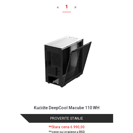
MONITORI
1
«
»
I
DODATNA
OPREMA
MOBILNI I
FIKSNI
TELEFONI
MALI
KUĆNI
APARATI
NEGA
LICA I
TELA
RAČUNARSKE
Kućište DeepCool Macube 110 WH
KOMPONENTE
PROVERITE STANJE
RAČUNARSKE
PERIFERIJE
**Stara cena 6.990,00
**cene su izražene u RSD