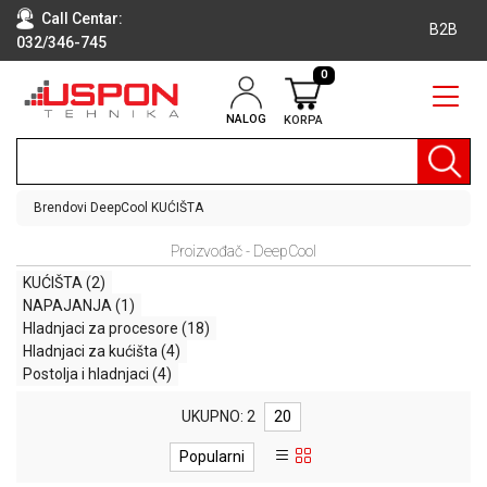
Call Centar:
B2B
032/346-745
0
NALOG
KORPA
RAČUNARI
BELA
TEHNIKA
Brendovi
DeepCool
KUĆIŠTA
KLIME I
Proizvođač - DeepCool
DODATNA
OPREMA
KUĆIŠTA
(2)
NAPAJANJA
(1)
TV,
Hladnjaci za procesore
(18)
AUDIO,
Hladnjaci za kućišta
(4)
VIDEO
Postolja i hladnjaci
(4)
LAPTOP I
UKUPNO: 2
20
TABLET
RAČUNARI
Popularni