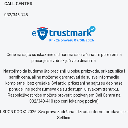
CALL CENTER
uslovi
poslovanja
032/346-745
Saobraznost
i
reklamacije
Usluge
prijava
kvara
Politika
Cene na sajtu su iskazane u dinarima sa uračunatim porezom, a
privatnosti
plaćanje se vrši isključivo u dinarima.
Politika
Nastojimo da budemo što precizniji u opisu proizvoda, prikazu slika i
o
samih cena, ali ne možemo garantovati da su sve informacije
kolačićima
kompletne i bez grešaka. Svi artikli prikazani na sajtu su deo naše
Provera
ponude i ne podrazumeva da su dostupni u svakom trenutku.
garancije
Raspoloživost robe možete proveriti pozivanjem Call Centra na
OUTLET
032/340-410 (po ceni lokalnog poziva)
Kontakt
WEB
USPON DOO © 2026. Sva prava zadržana. -
Izrada internet prodavnice
-
KREDIT
Selltico.