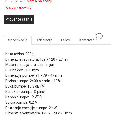
Nema na stanju
Dostupnost:
GAMING
*uslovi kupovine
EELEKTRO
Proverite stanje
ZAŠTITA
SOLARNI
SISTEMI
0
Specifikacija
Deklaracija
Fajlovi
Komentari
MREŽNA
OPREMA
Neto težina: 990g
Dimenzije radijatora: 159 × 120 × 27mm
ŠTAMPAČI,
Materijal radijatora: aluminijum
SKENERI I
Dužina cevi: 310 mm
FOTOKOPIRI
Dimenzije pumpe: 91 × 79 × 47 mm
Brzina pumpe: 2400 o / min ± 10%
FOTOAPARATI
Buka pumpe: 17,8 dB (A)
I KAMERE
Konektor pumpe: 3-pinski
GPS
Napon pumpe: 12 VDC
NAVIGACIJE
Struja pumpe: 0,2 A
Potrošnja energije pumpe: 2,4W
VIDEO
Dimenzija ventilatora: 120 × 120 × 25 mm