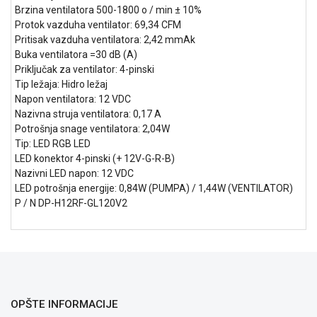
NADZOR I
Brzina ventilatora 500-1800 o / min ± 10%
SIGURNOSNA
Protok vazduha ventilator: 69,34 CFM
OPREMA
Pritisak vazduha ventilatora: 2,42 mmAk
Buka ventilatora =30 dB (A)
SOFTWARE
Priključak za ventilator: 4-pinski
Tip ležaja: Hidro ležaj
KABLOVI I
Napon ventilatora: 12 VDC
ADAPTERI
Nazivna struja ventilatora: 0,17 A
Potrošnja snage ventilatora: 2,04W
KANCELARIJSKI
Tip: LED RGB LED
MATERIJAL
LED konektor 4-pinski (+ 12V-G-R-B)
Nazivni LED napon: 12 VDC
SVE
LED potrošnja energije: 0,84W (PUMPA) / 1,44W (VENTILATOR)
ZA
P / N DP-H12RF-GL120V2
KUĆU
ŠKOLSKI
PRIBOR
BICIKLE
I
FITNES
OPŠTE INFORMACIJE