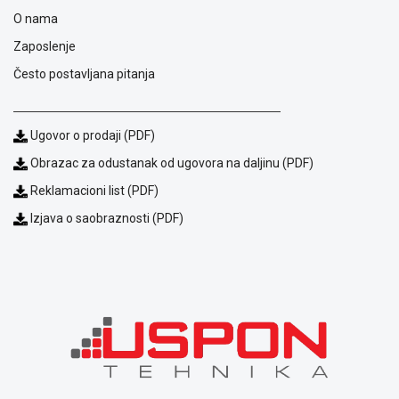
ALAT I
O nama
BAŠTA
Zaposlenje
OUTLET
Često postavljana pitanja
KRIPTO
Ugovor o prodaji (PDF)
IGRAČKE
Obrazac za odustanak od ugovora na daljinu (PDF)
Reklamacioni list (PDF)
Izjava o saobraznosti (PDF)
Blog