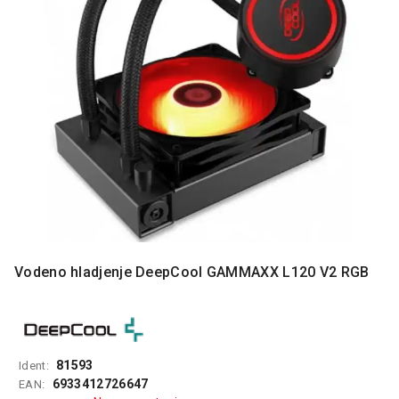
MONITORI
I
DODATNA
OPREMA
MOBILNI I
FIKSNI
TELEFONI
MALI
KUĆNI
APARATI
NEGA
LICA I
Vodeno hladjenje DeepCool GAMMAXX L120 V2 RGB
TELA
RAČUNARSKE
KOMPONENTE
RAČUNARSKE
81593
Ident:
PERIFERIJE
6933412726647
EAN: