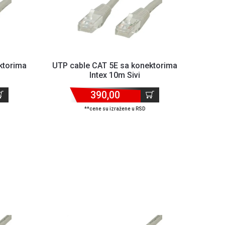
ktorima
UTP cable CAT 5E sa konektorima
Intex 10m Sivi
390,00
**cene su izražene u RSD