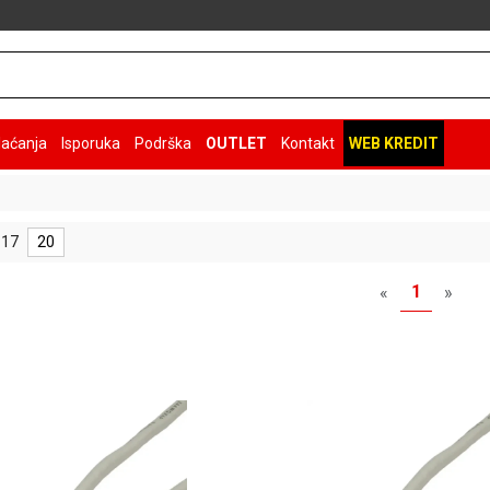
laćanja
Isporuka
Podrška
OUTLET
Kontakt
WEB KREDIT
 17
20
1
«
»