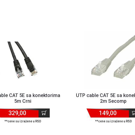
ble CAT 5E sa konektorima
UTP cable CAT 5E sa kone
5m Crni
2m Secomp
329,00
149,00
**cene su izražene u RSD
**cene su izražene u RSD