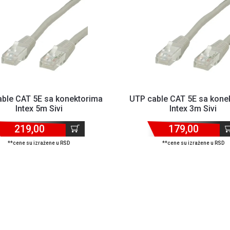
ble CAT 5E sa konektorima
UTP cable CAT 5E sa kone
Intex 5m Sivi
Intex 3m Sivi
219,00
179,00
**cene su izražene u RSD
**cene su izražene u RSD