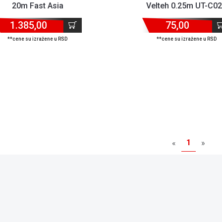
20m Fast Asia
Velteh 0.25m UT-C0
1.385,00
75,00
**cene su izražene u RSD
**cene su izražene u RSD
1
«
»