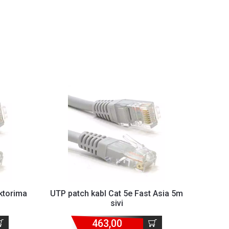
ktorima
UTP patch kabl Cat 5e Fast Asia 5m
sivi
463,00