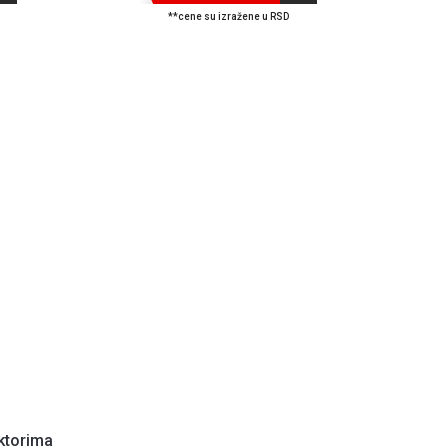
**cene su izražene u RSD
ktorima