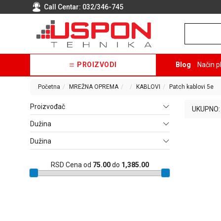
Call Centar:
032/346-745
PROIZVODI
Blog
Način p
Početna
MREŽNA OPREMA
KABLOVI
Patch kablovi 5e
Proizvođač
UKUPNO:
Dužina
Dužina
RSD
Cena od
75.00
do
1,385.00