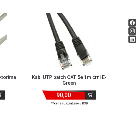
ktorima
Kabl UTP patch CAT 5e 1m crni E-
Green
90,00
**cene su izražene u RSD