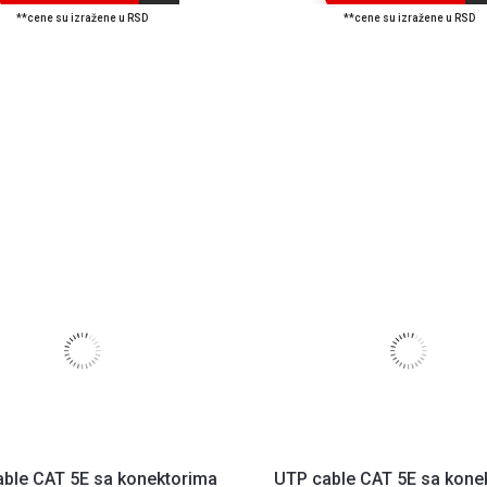
**cene su izražene u RSD
**cene su izražene u RSD
ble CAT 5E sa konektorima
UTP cable CAT 5E sa kone