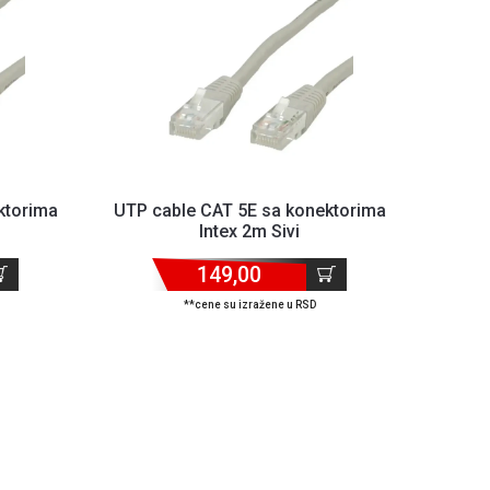
ktorima
UTP cable CAT 5E sa konektorima
Intex 2m Sivi
149,00
**cene su izražene u RSD