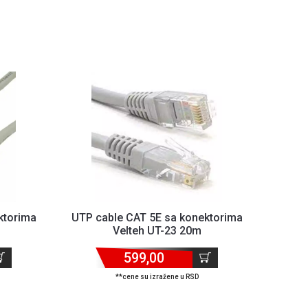
ktorima
UTP cable CAT 5E sa konektorima
Velteh UT-23 20m
599,00
**cene su izražene u RSD