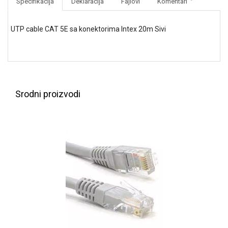
Specifikacija
Deklaracija
Fajlovi
Komentari
NADZOR I
SIGURNOSNA
OPREMA
UTP cable CAT 5E sa konektorima Intex 20m Sivi
SOFTWARE
KABLOVI I
ADAPTERI
Srodni proizvodi
KANCELARIJSKI
MATERIJAL
SVE
ZA
KUĆU
ŠKOLSKI
PRIBOR
BICIKLE
I
FITNES