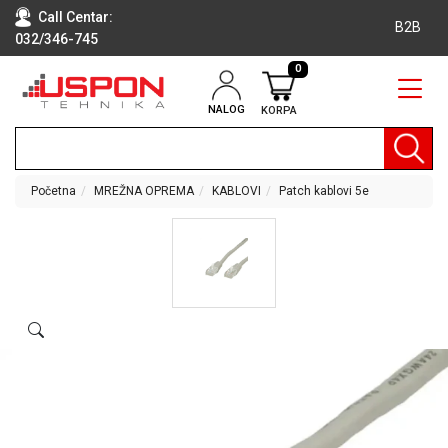
Call Centar:
B2B
032/346-745
0
NALOG
KORPA
RAČUNARI
BELA
TEHNIKA
Početna
MREŽNA OPREMA
KABLOVI
Patch kablovi 5e
KLIME I
DODATNA
OPREMA
TV,
AUDIO,
VIDEO
LAPTOP I
TABLET
RAČUNARI