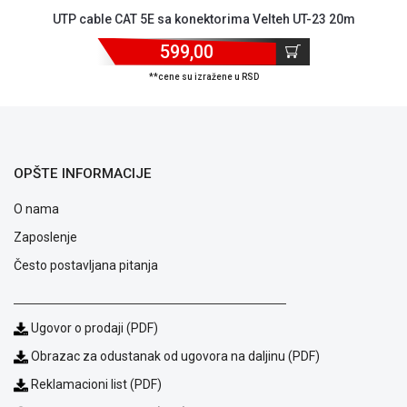
ALAT I
UTP cable CAT 5E sa konektorima Velteh UT-23 20m
BAŠTA
599,00
OUTLET
**cene su izražene u RSD
KRIPTO
IGRAČKE
OPŠTE INFORMACIJE
O nama
Zaposlenje
Često postavljana pitanja
Ugovor o prodaji (PDF)
Obrazac za odustanak od ugovora na daljinu (PDF)
Reklamacioni list (PDF)