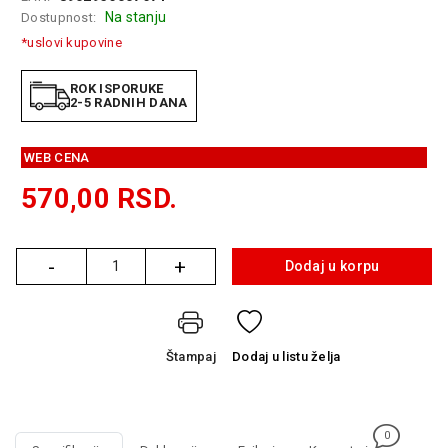
GAMING
Na stanju
Dostupnost:
*uslovi kupovine
EELEKTRO
ZAŠTITA
ROK ISPORUKE
2-5 RADNIH DANA
SOLARNI
SISTEMI
WEB CENA
MREŽNA
570,00
RSD.
OPREMA
ŠTAMPAČI,
SKENERI I
-
+
Dodaj u korpu
Količina
FOTOKOPIRI
FOTOAPARATI
I KAMERE
Štampaj
Dodaj
u listu želja
GPS
NAVIGACIJE
VIDEO
0