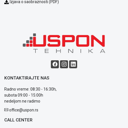
Izjava o saobraznosti (PDF)
Blog
Način
plaćanja
Isporuka
Podrška
Opšti
uslovi
poslovanja
Saobraznost
KONTAKTIRAJTE NAS
i
reklamacije
Radno vreme: 08:30 - 16:30h,
Usluge
subota 09:00 - 15:00h
prijava
nedeljom ne radimo
kvara
office@uspon.rs
Politika
privatnosti
CALL CENTER
Politika