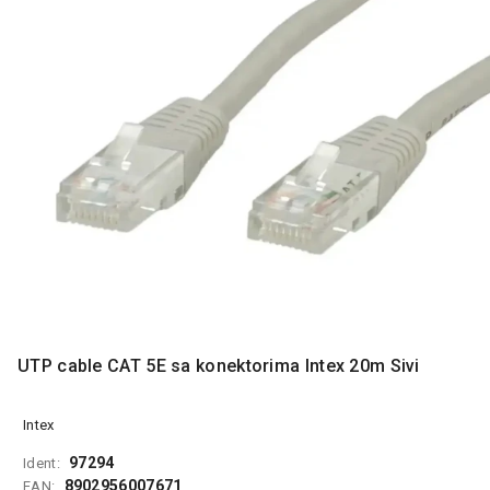
MONITORI
I
DODATNA
OPREMA
MOBILNI I
FIKSNI
TELEFONI
MALI
KUĆNI
APARATI
NEGA
LICA I
TELA
UTP cable CAT 5E sa konektorima Intex 20m Sivi
RAČUNARSKE
KOMPONENTE
Intex
RAČUNARSKE
97294
Ident:
PERIFERIJE
8902956007671
EAN: