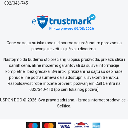
o
032/346-745
kolačićima
Provera
garancije
OUTLET
Kontakt
WEB
Cene na sajtu su iskazane u dinarima sa uračunatim porezom, a
KREDIT
plaćanje se vrši isključivo u dinarima.
Nastojimo da budemo što precizniji u opisu proizvoda, prikazu slika i
samih cena, ali ne možemo garantovati da su sve informacije
kompletne i bez grešaka. Svi artikli prikazani na sajtu su deo naše
ponude i ne podrazumeva da su dostupni u svakom trenutku.
Raspoloživost robe možete proveriti pozivanjem Call Centra na
032/340-410 (po ceni lokalnog poziva)
USPON DOO © 2026. Sva prava zadržana. -
Izrada internet prodavnice
-
Selltico.