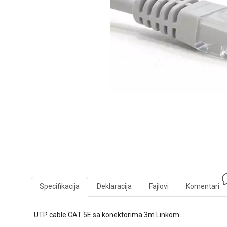
Specifikacija
Deklaracija
Fajlovi
Komentari
UTP cable CAT 5E sa konektorima 3m Linkom