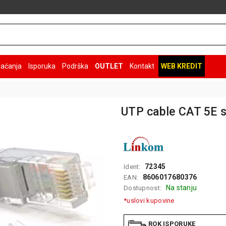
laćanja
Isporuka
Podrška
OUTLET
Kontakt
WEB KREDIT
UTP cable CAT 5E 
72345
Ident:
8606017680376
EAN:
Na stanju
Dostupnost:
*uslovi kupovine
ROK ISPORUKE