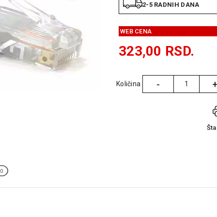
2-5 RADNIH DANA
WEB CENA
323,00
RSD.
-
Količina
Količina
Št
0