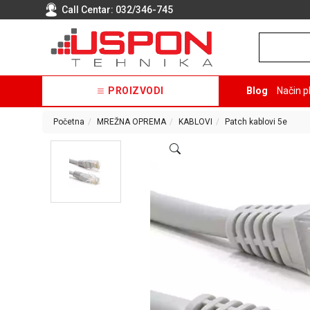
Call Centar:
032/346-745
PROIZVODI
Blog
Način p
Početna
MREŽNA OPREMA
KABLOVI
Patch kablovi 5e