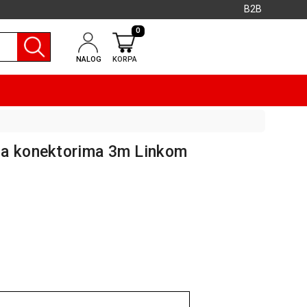
B2B
0
NALOG
KORPA
sa konektorima 3m Linkom