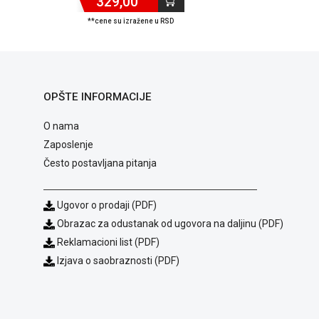
329,00
**cene su izražene u RSD
OPŠTE INFORMACIJE
O nama
Zaposlenje
Često postavljana pitanja
Ugovor o prodaji (PDF)
Obrazac za odustanak od ugovora na daljinu (PDF)
Reklamacioni list (PDF)
Izjava o saobraznosti (PDF)