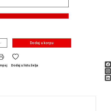
+
Dodaj u korpu
ampaj
Dodaj
u listu želja