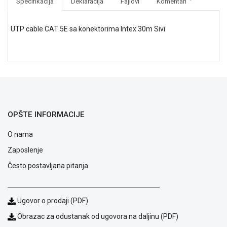
Specifikacija
Deklaracija
Fajlovi
Komentari
NADZOR I
SIGURNOSNA
OPREMA
UTP cable CAT 5E sa konektorima Intex 30m Sivi
SOFTWARE
KABLOVI I
ADAPTERI
KANCELARIJSKI
MATERIJAL
OPŠTE INFORMACIJE
SVE
O nama
ZA
KUĆU
Zaposlenje
Često postavljana pitanja
ŠKOLSKI
PRIBOR
BICIKLE
Ugovor o prodaji (PDF)
I
Obrazac za odustanak od ugovora na daljinu (PDF)
FITNES