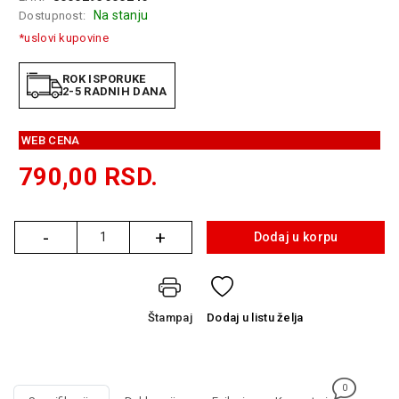
GAMING
Na stanju
Dostupnost:
*uslovi kupovine
EELEKTRO
ZAŠTITA
ROK ISPORUKE
2-5 RADNIH DANA
SOLARNI
SISTEMI
WEB CENA
MREŽNA
790,00
RSD.
OPREMA
ŠTAMPAČI,
SKENERI I
-
+
Dodaj u korpu
Količina
FOTOKOPIRI
FOTOAPARATI
I KAMERE
Štampaj
Dodaj
u listu želja
GPS
NAVIGACIJE
VIDEO
0