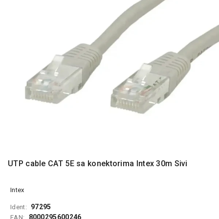
MONITORI
I
DODATNA
OPREMA
MOBILNI I
FIKSNI
TELEFONI
MALI
KUĆNI
APARATI
NEGA
LICA I
TELA
UTP cable CAT 5E sa konektorima Intex 30m Sivi
RAČUNARSKE
KOMPONENTE
Intex
RAČUNARSKE
97295
Ident:
PERIFERIJE
8000295600246
EAN: