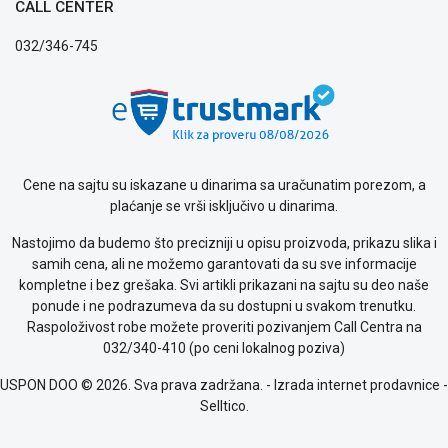
CALL CENTER
uslovi
poslovanja
032/346-745
Saobraznost
i
reklamacije
Usluge
prijava
kvara
Cene na sajtu su iskazane u dinarima sa uračunatim porezom, a
Politika
plaćanje se vrši isključivo u dinarima.
privatnosti
Politika
Nastojimo da budemo što precizniji u opisu proizvoda, prikazu slika i
o
samih cena, ali ne možemo garantovati da su sve informacije
kolačićima
kompletne i bez grešaka. Svi artikli prikazani na sajtu su deo naše
Provera
ponude i ne podrazumeva da su dostupni u svakom trenutku.
garancije
Raspoloživost robe možete proveriti pozivanjem Call Centra na
OUTLET
032/340-410 (po ceni lokalnog poziva)
Kontakt
WEB
USPON DOO © 2026. Sva prava zadržana. -
Izrada internet prodavnice
-
KREDIT
Selltico.