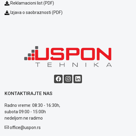
Reklamacioni list (PDF)
ALAT I
BAŠTA
Izjava o saobraznosti (PDF)
OUTLET
KRIPTO
IGRAČKE
KONTAKTIRAJTE NAS
Blog
Radno vreme: 08:30 - 16:30h,
Način
subota 09:00 - 15:00h
plaćanja
nedeljom ne radimo
Isporuka
office@uspon.rs
Podrška
Opšti