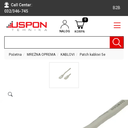
Call Centar:
B2B
032/346-745
0
NALOG
KORPA
RAČUNARI
BELA
TEHNIKA
Početna
MREŽNA OPREMA
KABLOVI
Patch kablovi 5e
KLIME I
DODATNA
OPREMA
TV,
AUDIO,
VIDEO
LAPTOP I
TABLET
RAČUNARI