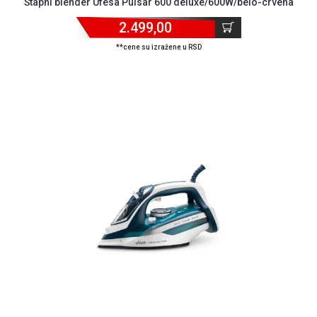
Štapni blender Ufesa Pulsar 600 deluxe/600W/belo-crvena
KREDIT
2.499,00
**cene su izražene u RSD