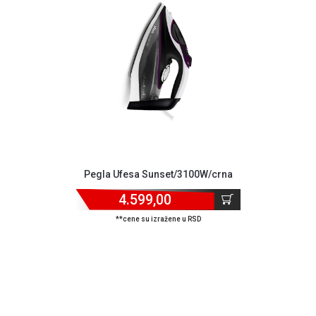
GAMING
EELEKTRO
ZAŠTITA
SOLARNI
SISTEMI
MREŽNA
OPREMA
ŠTAMPAČI,
Pegla Ufesa Sunset/3100W/crna
SKENERI I
FOTOKOPIRI
4.599,00
**cene su izražene u RSD
FOTOAPARATI
I KAMERE
GPS
NAVIGACIJE
VIDEO