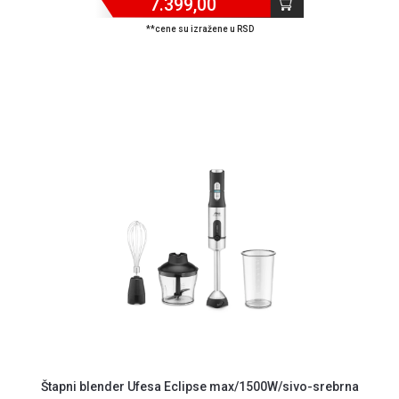
7.399,00
**cene su izražene u RSD
Blog
Način
Štapni blender Ufesa Eclipse max/1500W/sivo-srebrna
plaćanja