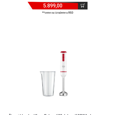
Isporuka
5.899,00
Podrška
**cene su izražene u RSD
Opšti
uslovi
poslovanja
Saobraznost
i
reklamacije
Usluge
prijava
kvara
Politika
privatnosti
Politika
o
kolačićima
Provera
garancije
OUTLET
Kontakt
WEB