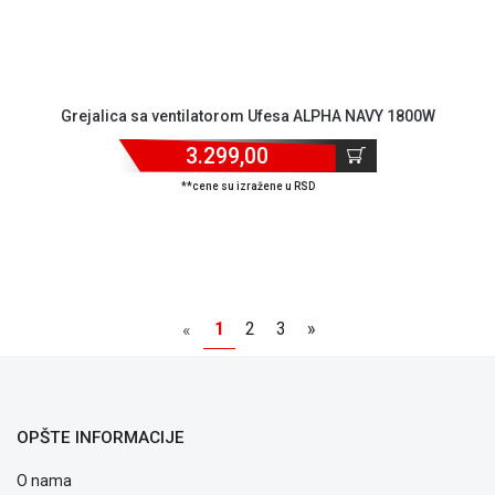
Grejalica sa ventilatorom Ufesa ALPHA NAVY 1800W
3.299,00
**cene su izražene u RSD
1
2
3
»
«
OPŠTE INFORMACIJE
O nama