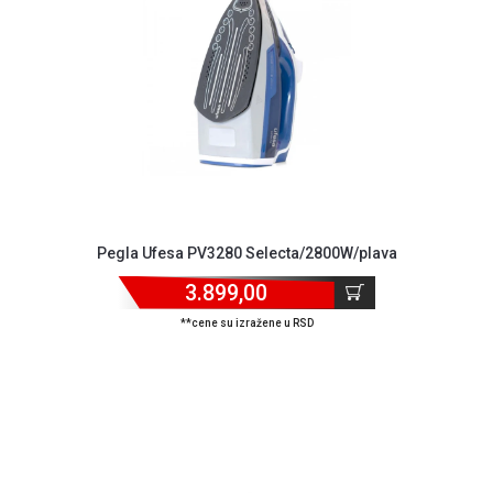
MONITORI
I
DODATNA
OPREMA
MOBILNI I
FIKSNI
TELEFONI
MALI
KUĆNI
APARATI
Pegla Ufesa PV3280 Selecta/2800W/plava
3.899,00
NEGA
LICA I
**cene su izražene u RSD
TELA
RAČUNARSKE
KOMPONENTE
RAČUNARSKE
PERIFERIJE