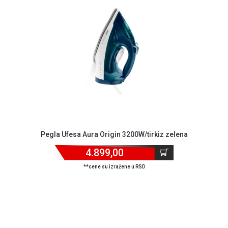
NADZOR I
SIGURNOSNA
OPREMA
SOFTWARE
KABLOVI I
ADAPTERI
KANCELARIJSKI
MATERIJAL
SVE
Pegla Ufesa Aura Origin 3200W/tirkiz zelena
ZA
KUĆU
4.899,00
ŠKOLSKI
**cene su izražene u RSD
PRIBOR
BICIKLE
I
FITNES