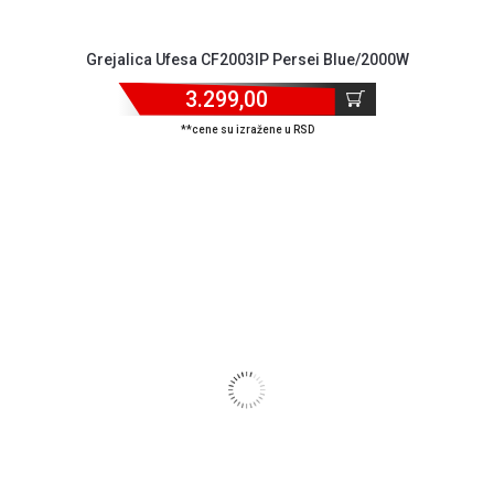
Grejalica Ufesa CF2003IP Persei Blue/2000W
3.299,00
**cene su izražene u RSD