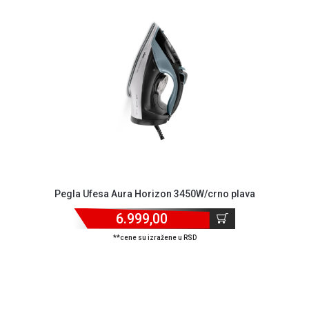
ALAT I
BAŠTA
OUTLET
KRIPTO
IGRAČKE
Pegla Ufesa Aura Horizon 3450W/crno plava
6.999,00
**cene su izražene u RSD