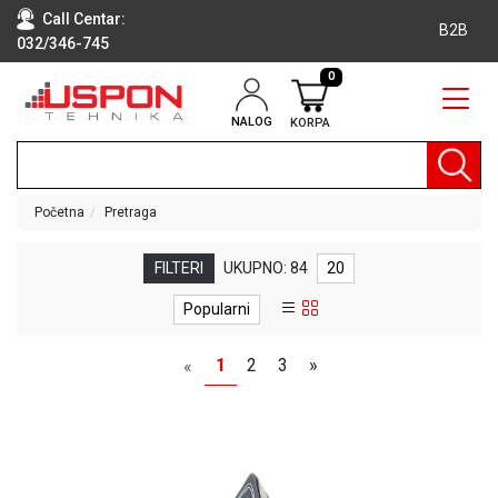
Call Centar:
B2B
032/346-745
0
NALOG
KORPA
RAČUNARI
BELA
TEHNIKA
Početna
Pretraga
KLIME I
DODATNA
FILTERI
UKUPNO: 84
20
OPREMA
Popularni
TV,
AUDIO,
1
2
3
»
«
VIDEO
LAPTOP I
TABLET
RAČUNARI