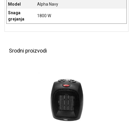
Model
Alpha Navy
ALAT I
BAŠTA
Snaga
1800 W
grejanja
OUTLET
KRIPTO
IGRAČKE
Srodni proizvodi