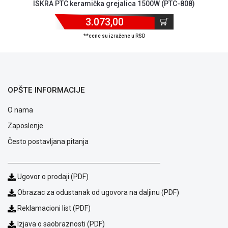
ISKRA PTC keramička grejalica 1500W (PTC-808)
3.073,00
**cene su izražene u RSD
OPŠTE INFORMACIJE
O nama
Zaposlenje
Često postavljana pitanja
Ugovor o prodaji (PDF)
Blog
Način
Obrazac za odustanak od ugovora na daljinu (PDF)
plaćanja
Reklamacioni list (PDF)
Isporuka
Podrška
Izjava o saobraznosti (PDF)