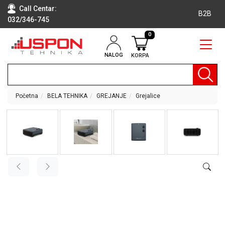
Call Centar:
B2B
032/346-745
0
NALOG
KORPA
RAČUNARI
BELA
TEHNIKA
Početna
BELA TEHNIKA
GREJANJE
Grejalice
KLIME I
DODATNA
OPREMA
TV,
AUDIO,
VIDEO
LAPTOP I
TABLET
RAČUNARI