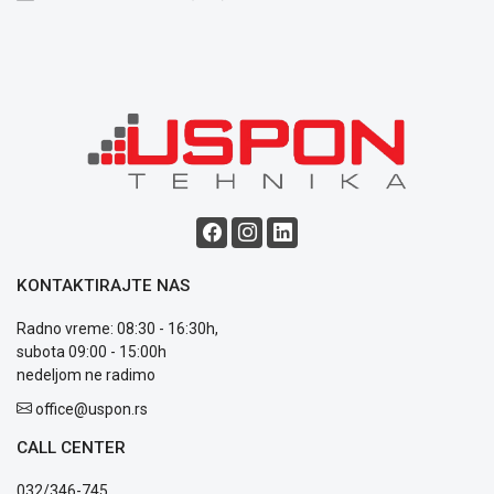
Opšti
uslovi
poslovanja
Saobraznost
i
reklamacije
Usluge
prijava
kvara
Politika
privatnosti
Politika
KONTAKTIRAJTE NAS
o
kolačićima
Radno vreme: 08:30 - 16:30h,
Provera
subota 09:00 - 15:00h
garancije
nedeljom ne radimo
OUTLET
Kontakt
office@uspon.rs
WEB
CALL CENTER
KREDIT
032/346-745