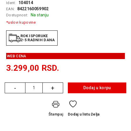
104014
Ident:
GAMING
8422160059902
EAN:
Na stanju
Dostupnost:
EELEKTRO
ZAŠTITA
*uslovi kupovine
SOLARNI
ROK ISPORUKE
SISTEMI
2-5 RADNIH DANA
MREŽNA
WEB CENA
OPREMA
3.299,00
RSD.
ŠTAMPAČI,
SKENERI I
FOTOKOPIRI
-
+
Dodaj u korpu
Količina
FOTOAPARATI
I KAMERE
GPS
Štampaj
Dodaj
u listu želja
NAVIGACIJE
VIDEO