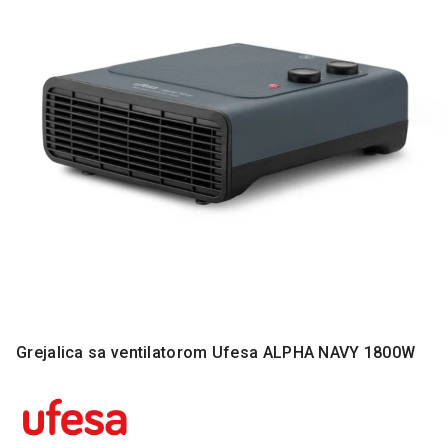
MONITORI
I
DODATNA
OPREMA
MOBILNI I
FIKSNI
TELEFONI
MALI
KUĆNI
APARATI
NEGA
LICA I
TELA
RAČUNARSKE
Grejalica sa ventilatorom Ufesa ALPHA NAVY 1800W
KOMPONENTE
RAČUNARSKE
PERIFERIJE