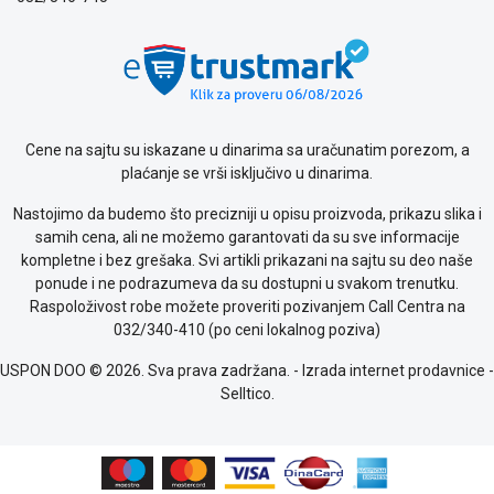
Cene na sajtu su iskazane u dinarima sa uračunatim porezom, a
plaćanje se vrši isključivo u dinarima.
Nastojimo da budemo što precizniji u opisu proizvoda, prikazu slika i
samih cena, ali ne možemo garantovati da su sve informacije
kompletne i bez grešaka. Svi artikli prikazani na sajtu su deo naše
ponude i ne podrazumeva da su dostupni u svakom trenutku.
Raspoloživost robe možete proveriti pozivanjem Call Centra na
032/340-410 (po ceni lokalnog poziva)
USPON DOO © 2026. Sva prava zadržana. -
Izrada internet prodavnice
-
Selltico.