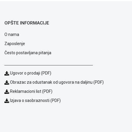
ALAT I
BAŠTA
OPŠTE INFORMACIJE
OUTLET
O nama
KRIPTO
Zaposlenje
IGRAČKE
Često postavljana pitanja
Ugovor o prodaji (PDF)
Obrazac za odustanak od ugovora na daljinu (PDF)
Reklamacioni list (PDF)
Izjava o saobraznosti (PDF)