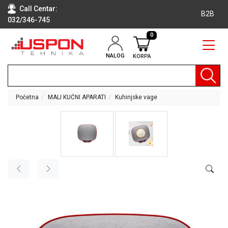
Call Centar:
B2B
032/346-745
0
NALOG
KORPA
RAČUNARI
BELA
TEHNIKA
Početna
MALI KUĆNI APARATI
Kuhinjske vage
KLIME I
DODATNA
OPREMA
TV,
AUDIO,
VIDEO
LAPTOP I
TABLET
RAČUNARI