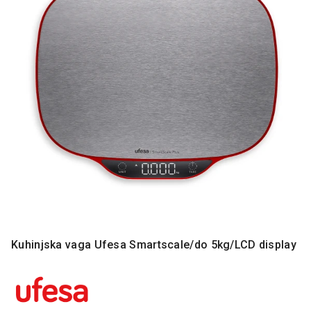
MONITORI
I
DODATNA
OPREMA
MOBILNI I
FIKSNI
TELEFONI
MALI
KUĆNI
APARATI
NEGA
LICA I
TELA
RAČUNARSKE
Kuhinjska vaga Ufesa Smartscale/do 5kg/LCD display
KOMPONENTE
RAČUNARSKE
PERIFERIJE