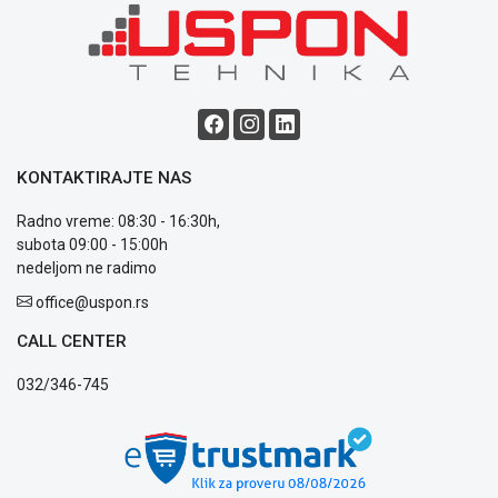
Blog
Način
plaćanja
Isporuka
Podrška
Opšti
KONTAKTIRAJTE NAS
uslovi
poslovanja
Radno vreme: 08:30 - 16:30h,
Saobraznost
subota 09:00 - 15:00h
i
nedeljom ne radimo
reklamacije
office@uspon.rs
Usluge
prijava
CALL CENTER
kvara
Politika
032/346-745
privatnosti
Politika
o
kolačićima
Provera