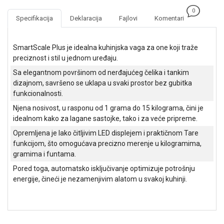
NADZOR I
0
SIGURNOSNA
Specifikacija
Deklaracija
Fajlovi
Komentari
OPREMA
SOFTWARE
SmartScale Plus je idealna kuhinjska vaga za one koji traže
preciznost i stil u jednom uređaju.
KABLOVI I
Sa elegantnom površinom od nerđajućeg čelika i tankim
ADAPTERI
dizajnom, savršeno se uklapa u svaki prostor bez gubitka
funkcionalnosti.
KANCELARIJSKI
MATERIJAL
Njena nosivost, u rasponu od 1 grama do 15 kilograma, čini je
idealnom kako za lagane sastojke, tako i za veće pripreme.
SVE
Opremljena je lako čitljivim LED displejem i praktičnom Tare
ZA
funkcijom, što omogućava precizno merenje u kilogramima,
KUĆU
gramima i funtama.
ŠKOLSKI
Pored toga, automatsko isključivanje optimizuje potrošnju
PRIBOR
energije, čineći je nezamenjivim alatom u svakoj kuhinji.
BICIKLE
I
FITNES