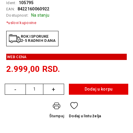
105795
Ident:
GAMING
8422160060922
EAN:
Na stanju
Dostupnost:
EELEKTRO
ZAŠTITA
*uslovi kupovine
SOLARNI
ROK ISPORUKE
SISTEMI
2-5 RADNIH DANA
MREŽNA
WEB CENA
OPREMA
2.999,00
RSD.
ŠTAMPAČI,
SKENERI I
FOTOKOPIRI
-
+
Dodaj u korpu
Količina
FOTOAPARATI
I KAMERE
GPS
Štampaj
Dodaj
u listu želja
NAVIGACIJE
VIDEO