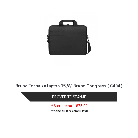
MONITORI
I
DODATNA
OPREMA
MOBILNI I
FIKSNI
TELEFONI
MALI
KUĆNI
APARATI
NEGA
Bruno Torba za laptop 15,6\" Bruno Congress ( C404 )
LICA I
TELA
PROVERITE STANJE
RAČUNARSKE
**Stara cena 1.875,00
**cene su izražene u RSD
KOMPONENTE
RAČUNARSKE
PERIFERIJE