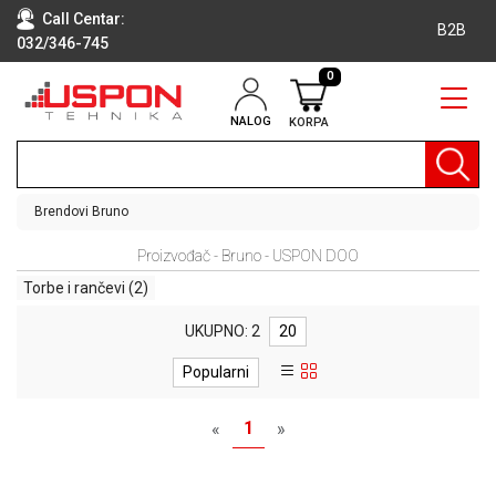
Call Centar:
B2B
032/346-745
0
NALOG
KORPA
RAČUNARI
BELA
TEHNIKA
Brendovi
Bruno
KLIME I
Proizvođač - Bruno - USPON DOO
DODATNA
OPREMA
Torbe i rančevi
(2)
TV,
UKUPNO: 2
20
AUDIO,
VIDEO
Popularni
LAPTOP I
1
«
»
TABLET
RAČUNARI