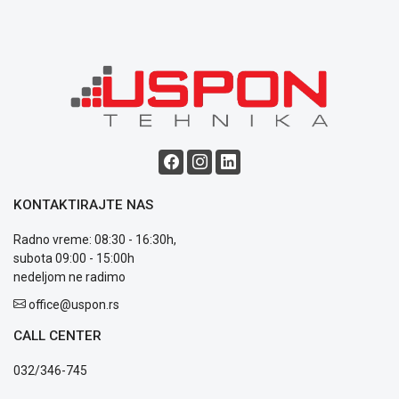
ALAT I
BAŠTA
OUTLET
KRIPTO
IGRAČKE
KONTAKTIRAJTE NAS
Radno vreme: 08:30 - 16:30h,
subota 09:00 - 15:00h
Blog
nedeljom ne radimo
Način
office@uspon.rs
plaćanja
Isporuka
CALL CENTER
Podrška
Opšti
032/346-745
uslovi
poslovanja