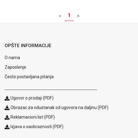
NADZOR I
SIGURNOSNA
1
OPREMA
«
»
SOFTWARE
KABLOVI I
OPŠTE INFORMACIJE
ADAPTERI
O nama
KANCELARIJSKI
MATERIJAL
Zaposlenje
SVE
Često postavljana pitanja
ZA
KUĆU
Ugovor o prodaji (PDF)
ŠKOLSKI
PRIBOR
Obrazac za odustanak od ugovora na daljinu (PDF)
Reklamacioni list (PDF)
BICIKLE
I
Izjava o saobraznosti (PDF)
FITNES