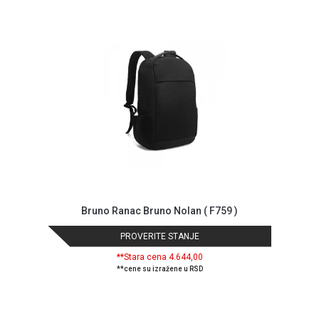
GAMING
EELEKTRO
ZAŠTITA
SOLARNI
SISTEMI
MREŽNA
OPREMA
ŠTAMPAČI,
SKENERI I
FOTOKOPIRI
Bruno Ranac Bruno Nolan ( F759 )
FOTOAPARATI
PROVERITE STANJE
I KAMERE
**Stara cena 4.644,00
GPS
**cene su izražene u RSD
NAVIGACIJE
VIDEO