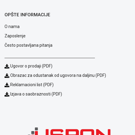
ALAT I
BAŠTA
OPŠTE INFORMACIJE
OUTLET
O nama
Zaposlenje
KRIPTO
Često postavljana pitanja
IGRAČKE
Ugovor o prodaji (PDF)
Obrazac za odustanak od ugovora na daljinu (PDF)
Reklamacioni list (PDF)
Izjava o saobraznosti (PDF)