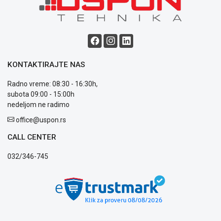
Blog
Način
plaćanja
Isporuka
KONTAKTIRAJTE NAS
Podrška
Opšti
Radno vreme: 08:30 - 16:30h,
uslovi
subota 09:00 - 15:00h
poslovanja
nedeljom ne radimo
Saobraznost
office@uspon.rs
i
reklamacije
CALL CENTER
Usluge
prijava
032/346-745
kvara
Politika
privatnosti
Politika
o
kolačićima