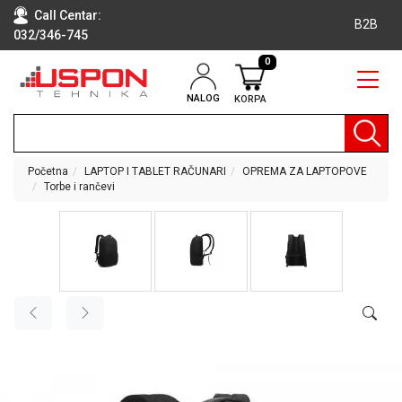
Call Centar:
B2B
032/346-745
0
NALOG
KORPA
RAČUNARI
BELA
TEHNIKA
Početna
LAPTOP I TABLET RAČUNARI
OPREMA ZA LAPTOPOVE
Torbe i rančevi
KLIME I
DODATNA
OPREMA
TV,
AUDIO,
VIDEO
LAPTOP I
TABLET
RAČUNARI