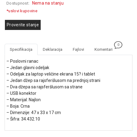
Nema na stanju
Dostupnost:
GAMING
*uslovi kupovine
EELEKTRO
ZAŠTITA
Proverite stanje
SOLARNI
SISTEMI
0
Specifikacija
Deklaracija
Fajlovi
Komentari
MREŽNA
OPREMA
– Poslovni ranac
– Jedan glavni odeljak
ŠTAMPAČI,
– Odeljak za laptop veličine ekrana 15? i tablet
SKENERI I
– Jedan džep sa rajsferšlusom na prednjoj strani
FOTOKOPIRI
– Dva džepa sa rajsferšlusom sa strane
– USB konektor
FOTOAPARATI
– Materijal: Najlon
I KAMERE
– Boja: Crna
– Dimenzije: 47 x 33 x 17 cm
GPS
– Šifra: 34.432.10
NAVIGACIJE
VIDEO