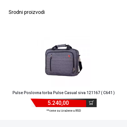
NADZOR I
SIGURNOSNA
Srodni proizvodi
OPREMA
SOFTWARE
KABLOVI I
ADAPTERI
KANCELARIJSKI
MATERIJAL
SVE
ZA
KUĆU
Pulse Poslovna torba Pulse Casual siva 121167 ( C641 )
ŠKOLSKI
PRIBOR
5.240,00
BICIKLE
**cene su izražene u RSD
I
FITNES