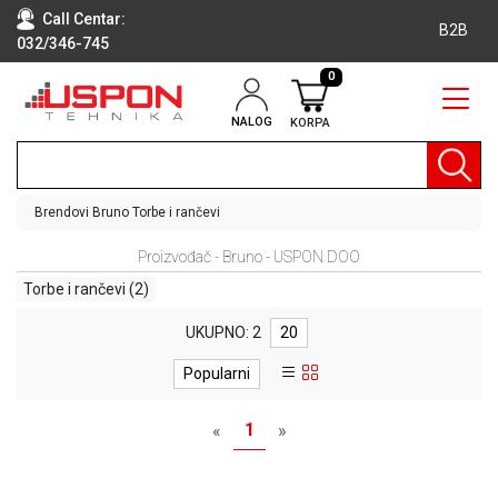
Call Centar:
B2B
032/346-745
0
NALOG
KORPA
RAČUNARI
BELA
TEHNIKA
Brendovi
Bruno
Torbe i rančevi
KLIME I
Proizvođač - Bruno - USPON DOO
DODATNA
OPREMA
Torbe i rančevi
(2)
TV,
UKUPNO: 2
20
AUDIO,
VIDEO
Popularni
LAPTOP I
1
«
»
TABLET
RAČUNARI