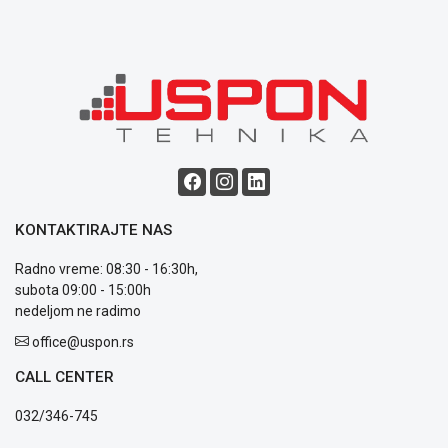
ALAT I
BAŠTA
OUTLET
KRIPTO
IGRAČKE
KONTAKTIRAJTE NAS
Radno vreme: 08:30 - 16:30h,
subota 09:00 - 15:00h
Blog
nedeljom ne radimo
Način
office@uspon.rs
plaćanja
Isporuka
CALL CENTER
Podrška
Opšti
032/346-745
uslovi
poslovanja