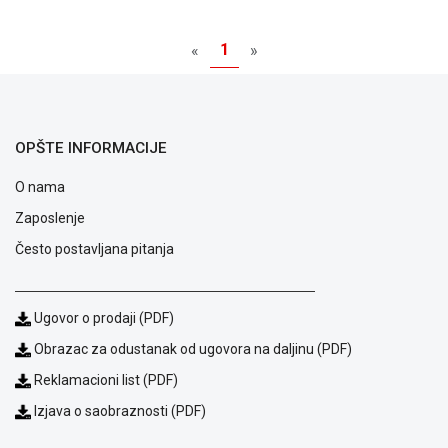
NADZOR I
SIGURNOSNA
1
OPREMA
«
»
SOFTWARE
KABLOVI I
OPŠTE INFORMACIJE
ADAPTERI
O nama
KANCELARIJSKI
MATERIJAL
Zaposlenje
SVE
Često postavljana pitanja
ZA
KUĆU
Ugovor o prodaji (PDF)
ŠKOLSKI
PRIBOR
Obrazac za odustanak od ugovora na daljinu (PDF)
Reklamacioni list (PDF)
BICIKLE
I
Izjava o saobraznosti (PDF)
FITNES