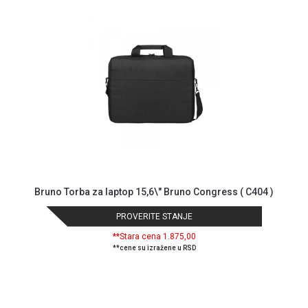
MONITORI
I
DODATNA
OPREMA
MOBILNI I
FIKSNI
TELEFONI
MALI
KUĆNI
APARATI
NEGA
Bruno Torba za laptop 15,6\" Bruno Congress ( C404 )
LICA I
TELA
PROVERITE STANJE
RAČUNARSKE
**Stara cena 1.875,00
**cene su izražene u RSD
KOMPONENTE
RAČUNARSKE
PERIFERIJE