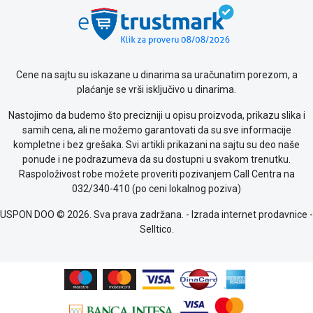
Saobraznost
i
reklamacije
Usluge
prijava
Cene na sajtu su iskazane u dinarima sa uračunatim porezom, a
kvara
plaćanje se vrši isključivo u dinarima.
Politika
Nastojimo da budemo što precizniji u opisu proizvoda, prikazu slika i
privatnosti
samih cena, ali ne možemo garantovati da su sve informacije
Politika
kompletne i bez grešaka. Svi artikli prikazani na sajtu su deo naše
o
ponude i ne podrazumeva da su dostupni u svakom trenutku.
kolačićima
Raspoloživost robe možete proveriti pozivanjem Call Centra na
Provera
032/340-410 (po ceni lokalnog poziva)
garancije
OUTLET
USPON DOO © 2026. Sva prava zadržana. -
Izrada internet prodavnice
-
Kontakt
Selltico.
WEB
KREDIT