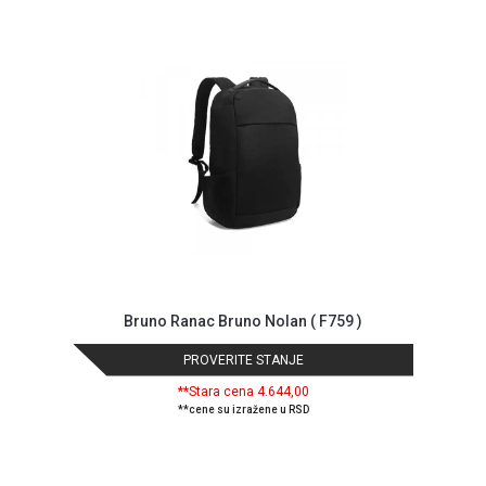
GAMING
EELEKTRO
ZAŠTITA
SOLARNI
SISTEMI
MREŽNA
OPREMA
ŠTAMPAČI,
SKENERI I
FOTOKOPIRI
Bruno Ranac Bruno Nolan ( F759 )
FOTOAPARATI
PROVERITE STANJE
I KAMERE
**Stara cena 4.644,00
GPS
**cene su izražene u RSD
NAVIGACIJE
VIDEO