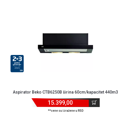
Aspirator Beko CTB6250B širina 60cm/kapacitet 440m3
15.399,00
**cene su izražene u RSD