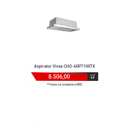
MONITORI
I
DODATNA
OPREMA
MOBILNI I
FIKSNI
TELEFONI
MALI
KUĆNI
APARATI
Aspirator Vivax CHO-60PT100TX
8.506,00
NEGA
LICA I
**cene su izražene u RSD
TELA
RAČUNARSKE
KOMPONENTE
RAČUNARSKE
PERIFERIJE