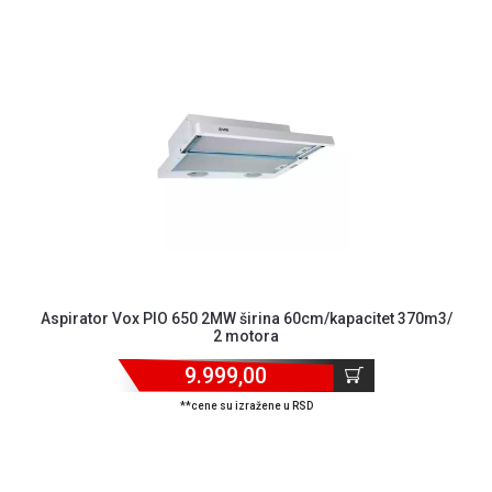
Aspirator Vox PIO 650 2MW širina 60cm/kapacitet 370m3/
2 motora
9.999,00
**cene su izražene u RSD