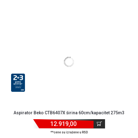
kolačićima
Provera
garancije
OUTLET
Kontakt
WEB
KREDIT
Aspirator Beko CTB6407X širina 60cm/kapacitet 275m3
12.919,00
**cene su izražene u RSD