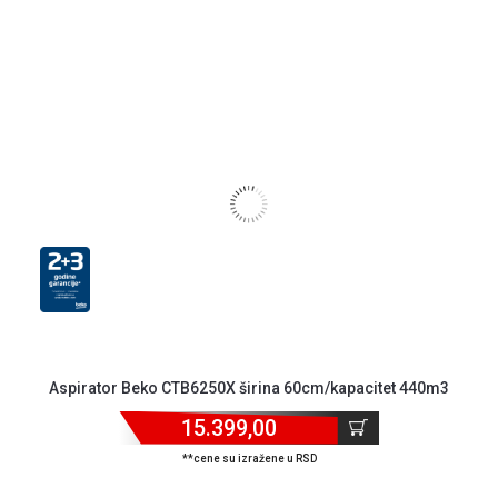
Blog
Način
plaćanja
Isporuka
Podrška
Opšti
uslovi
poslovanja
Saobraznost
i
reklamacije
Usluge
prijava
Aspirator Beko CTB6250X širina 60cm/kapacitet 440m3
kvara
Politika
15.399,00
privatnosti
**cene su izražene u RSD
Politika
o