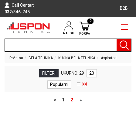
Call Centar:
B2B
032/346-745
0
NALOG
KORPA
RAČUNARI
BELA
TEHNIKA
Početna
BELA TEHNIKA
KUĆNA BELA TEHNIKA
Aspiratori
KLIME I
DODATNA
FILTERI
UKUPNO: 29
20
OPREMA
Popularni
TV,
AUDIO,
«
1
2
»
VIDEO
LAPTOP I
TABLET
RAČUNARI