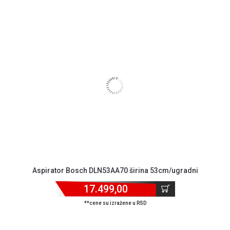
Aspirator Bosch DLN53AA70 širina 53cm/ugradni
17.499,00
**cene su izražene u RSD