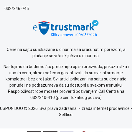
032/346-745
Cene na sajtu su iskazane u dinarima sa uračunatim porezom, a
plaćanje se vrši isključivo u dinarima.
Nastojimo da budemo što precizniji u opisu proizvoda, prikazu slika i
samih cena, ali ne možemo garantovati da su sve informacije
kompletne i bez grešaka. Svi artikli prikazani na sajtu su deo naše
ponude i ne podrazumeva da su dostupni u svakom trenutku.
Raspoloživost robe možete proveriti pozivanjem Call Centra na
032/340-410 (po ceni lokalnog poziva)
USPON DOO © 2026. Sva prava zadržana. -
Izrada internet prodavnice
-
Selltico.