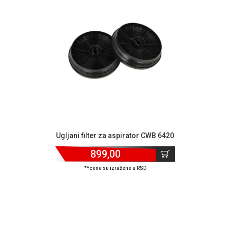
NADZOR I
SIGURNOSNA
OPREMA
SOFTWARE
KABLOVI I
ADAPTERI
KANCELARIJSKI
MATERIJAL
SVE
Ugljani filter za aspirator CWB 6420
ZA
KUĆU
899,00
ŠKOLSKI
**cene su izražene u RSD
PRIBOR
BICIKLE
I
FITNES