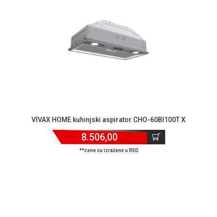
GAMING
EELEKTRO
ZAŠTITA
SOLARNI
SISTEMI
MREŽNA
OPREMA
ŠTAMPAČI,
VIVAX HOME kuhinjski aspirator CHO-60BI100T X
SKENERI I
FOTOKOPIRI
8.506,00
**cene su izražene u RSD
FOTOAPARATI
I KAMERE
GPS
NAVIGACIJE
VIDEO