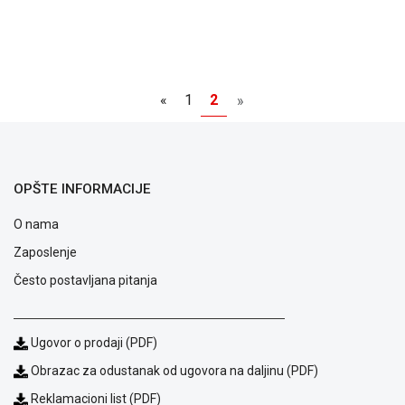
«
1
2
»
OPŠTE INFORMACIJE
O nama
Zaposlenje
Često postavljana pitanja
Ugovor o prodaji (PDF)
Obrazac za odustanak od ugovora na daljinu (PDF)
Reklamacioni list (PDF)