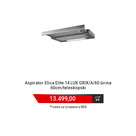
ALAT I
BAŠTA
OUTLET
KRIPTO
IGRAČKE
Aspirator Elica Elite 14 LUX GRIX/A/60 širina
60cm/teleskopski
13.499,00
**cene su izražene u RSD