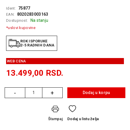
GAMING
75877
Ident:
8020283003163
EAN:
EELEKTRO
Na stanju
Dostupnost:
ZAŠTITA
*uslovi kupovine
SOLARNI
SISTEMI
ROK ISPORUKE
2-5 RADNIH DANA
MREŽNA
OPREMA
WEB CENA
ŠTAMPAČI,
13.499,00
RSD.
SKENERI I
FOTOKOPIRI
-
+
FOTOAPARATI
Dodaj u korpu
Količina
I KAMERE
GPS
NAVIGACIJE
Štampaj
Dodaj
u listu želja
VIDEO