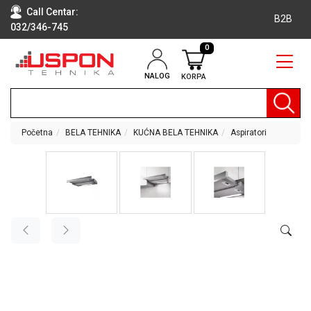
Call Centar:
B2B
032/346-745
0
NALOG
KORPA
RAČUNARI
BELA
TEHNIKA
Početna
BELA TEHNIKA
KUĆNA BELA TEHNIKA
Aspiratori
KLIME I
DODATNA
OPREMA
TV,
AUDIO,
VIDEO
LAPTOP I
TABLET
RAČUNARI