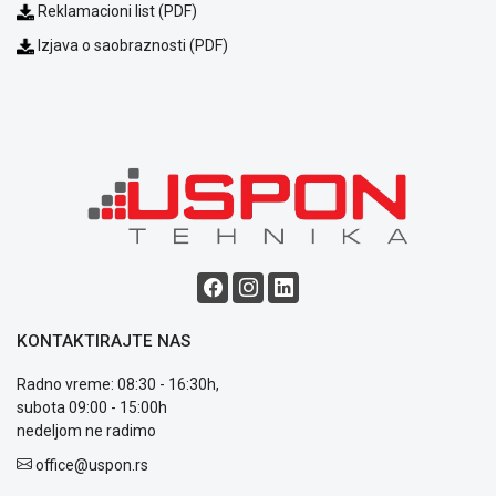
Reklamacioni list (PDF)
Podrška
Opšti
Izjava o saobraznosti (PDF)
uslovi
poslovanja
Saobraznost
i
reklamacije
Usluge
prijava
kvara
Politika
privatnosti
Politika
o
KONTAKTIRAJTE NAS
kolačićima
Provera
Radno vreme: 08:30 - 16:30h,
garancije
subota 09:00 - 15:00h
OUTLET
nedeljom ne radimo
Kontakt
WEB
office@uspon.rs
KREDIT