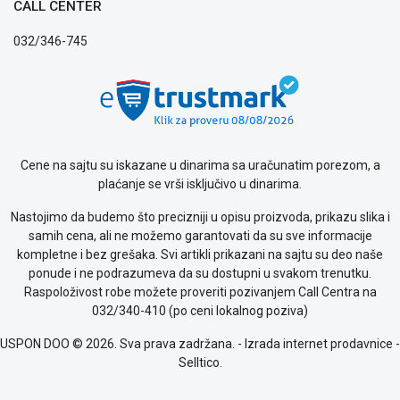
CALL CENTER
032/346-745
Cene na sajtu su iskazane u dinarima sa uračunatim porezom, a
plaćanje se vrši isključivo u dinarima.
Nastojimo da budemo što precizniji u opisu proizvoda, prikazu slika i
samih cena, ali ne možemo garantovati da su sve informacije
kompletne i bez grešaka. Svi artikli prikazani na sajtu su deo naše
ponude i ne podrazumeva da su dostupni u svakom trenutku.
Raspoloživost robe možete proveriti pozivanjem Call Centra na
032/340-410 (po ceni lokalnog poziva)
USPON DOO © 2026. Sva prava zadržana. -
Izrada internet prodavnice
-
Selltico.