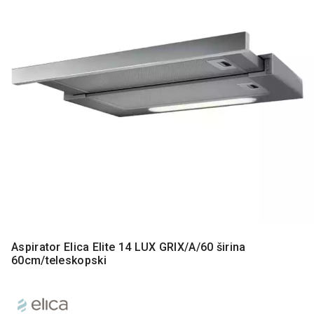
MONITORI
I
DODATNA
OPREMA
MOBILNI I
FIKSNI
TELEFONI
MALI
KUĆNI
APARATI
NEGA
LICA I
TELA
RAČUNARSKE
Aspirator Elica Elite 14 LUX GRIX/A/60 širina
KOMPONENTE
60cm/teleskopski
RAČUNARSKE
PERIFERIJE