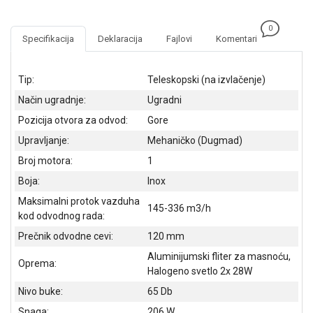
NADZOR I
SIGURNOSNA
0
OPREMA
Specifikacija
Deklaracija
Fajlovi
Komentari
SOFTWARE
Tip:
Teleskopski (na izvlačenje)
KABLOVI I
Način ugradnje:
Ugradni
ADAPTERI
Pozicija otvora za odvod:
Gore
KANCELARIJSKI
Upravljanje:
Mehaničko (Dugmad)
MATERIJAL
Broj motora:
1
SVE
Boja:
Inox
ZA
Maksimalni protok vazduha
KUĆU
145-336 m3/h
kod odvodnog rada:
ŠKOLSKI
Prečnik odvodne cevi:
120 mm
PRIBOR
Aluminijumski fliter za masnoću,
Oprema:
Halogeno svetlo 2x 28W
BICIKLE
I
Nivo buke:
65 Db
FITNES
Snaga:
206 W