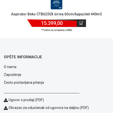
Aspirator Beko CTB6250X širina 60cm/kapacitet 440m3
15.399,00
**cene su izražene u RSD
OPŠTE INFORMACIJE
O nama
Zaposlenje
Često postavljana pitanja
Blog
Ugovor o prodaji (PDF)
Način
plaćanja
Obrazac za odustanak od ugovora na daljinu (PDF)
Isporuka