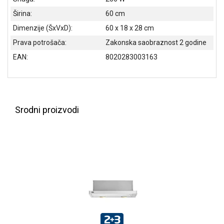
ALAT I
Širina:
60 cm
BAŠTA
Dimenzije (ŠxVxD):
60 x 18 x 28 cm
OUTLET
Prava potrošača:
Zakonska saobraznost 2 godine
EAN:
8020283003163
KRIPTO
IGRAČKE
Srodni proizvodi