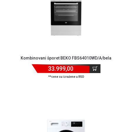
Kombinovani šporet BEKO FBS64010WD/A/bela
33.999,00
**cene su izražene u RSD