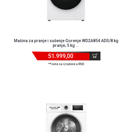
Mašina za pranje i sušenje Gorenje WD2A854 ADS/8 kg
pranje, 5 kg ...
51.999,00
**cene su izražene u RSD