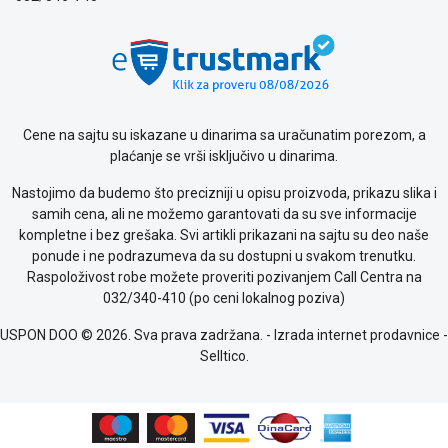
Cene na sajtu su iskazane u dinarima sa uračunatim porezom, a
plaćanje se vrši isključivo u dinarima.
Nastojimo da budemo što precizniji u opisu proizvoda, prikazu slika i
samih cena, ali ne možemo garantovati da su sve informacije
kompletne i bez grešaka. Svi artikli prikazani na sajtu su deo naše
ponude i ne podrazumeva da su dostupni u svakom trenutku.
Raspoloživost robe možete proveriti pozivanjem Call Centra na
032/340-410 (po ceni lokalnog poziva)
USPON DOO © 2026. Sva prava zadržana. -
Izrada internet prodavnice
-
Selltico.