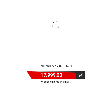
Frižider Vox KS1470E
17.999,00
**cene su izražene u RSD