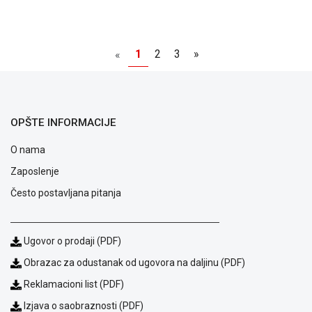
1
2
3
»
«
OPŠTE INFORMACIJE
O nama
Zaposlenje
Često postavljana pitanja
Ugovor o prodaji (PDF)
Obrazac za odustanak od ugovora na daljinu (PDF)
Reklamacioni list (PDF)
Izjava o saobraznosti (PDF)