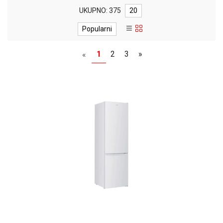
MONITORI
UKUPNO: 375
20
I
DODATNA
Popularni
OPREMA
MOBILNI I
1
2
3
»
«
FIKSNI
TELEFONI
MALI
KUĆNI
APARATI
NEGA
LICA I
TELA
RAČUNARSKE
KOMPONENTE
RAČUNARSKE
PERIFERIJE