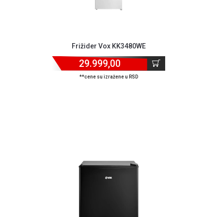
Frižider Vox KK3480WE
29.999,00
**cene su izražene u RSD