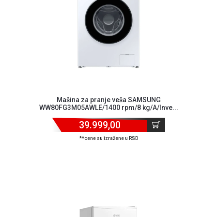
Blog
Način
plaćanja
Isporuka
Podrška
Opšti
uslovi
Mašina za pranje veša SAMSUNG
poslovanja
WW80FG3M05AWLE/1400 rpm/8 kg/A/Inve...
Saobraznost
i
39.999,00
reklamacije
**cene su izražene u RSD
Usluge
prijava
kvara
Politika
privatnosti
Politika
o
kolačićima