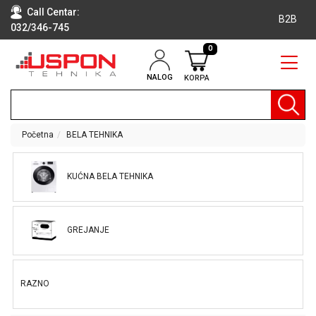
Call Centar:
B2B
032/346-745
0
NALOG
KORPA
RAČUNARI
BELA
TEHNIKA
Početna
BELA TEHNIKA
KLIME I
DODATNA
KUĆNA BELA TEHNIKA
OPREMA
TV,
AUDIO,
GREJANJE
VIDEO
LAPTOP I
TABLET
RAZNO
RAČUNARI