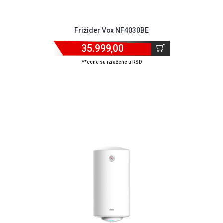
Frižider Vox NF4030BE
35.999,00
**cene su izražene u RSD