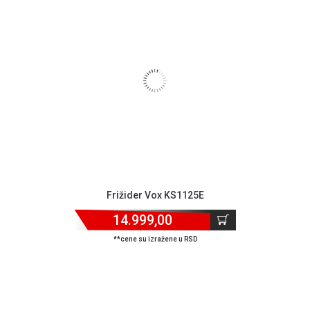
Frižider Vox KS1125E
14.999,00
**cene su izražene u RSD