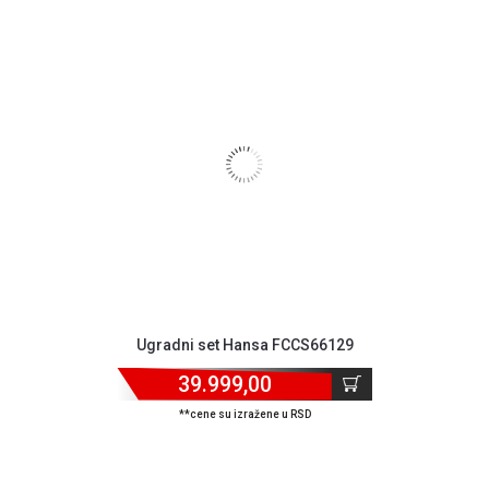
Ugradni set Hansa FCCS66129
39.999,00
**cene su izražene u RSD