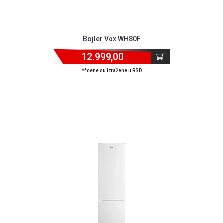
Bojler Vox WH80F
12.999,00
**cene su izražene u RSD