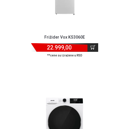
Frižider Vox KS3060E
22.999,00
**cene su izražene u RSD