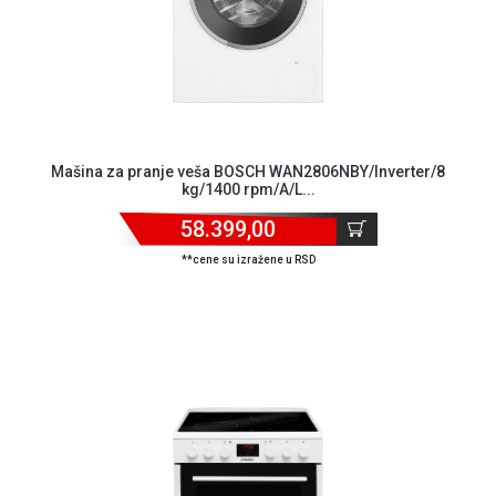
Mašina za pranje veša BOSCH WAN2806NBY/Inverter/8
kg/1400 rpm/A/L...
58.399,00
**cene su izražene u RSD