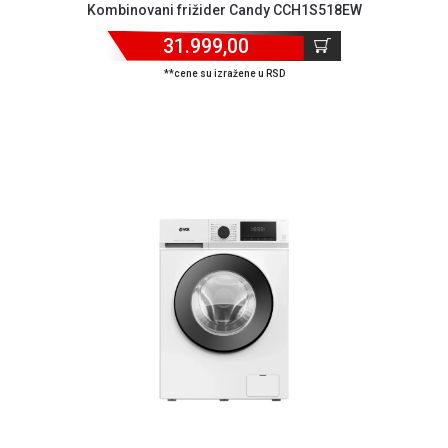
Kombinovani frižider Candy CCH1S518EW
GAMING
31.999,00
EELEKTRO
**cene su izražene u RSD
ZAŠTITA
SOLARNI
SISTEMI
MREŽNA
OPREMA
ŠTAMPAČI,
SKENERI I
FOTOKOPIRI
FOTOAPARATI
I KAMERE
GPS
NAVIGACIJE
VIDEO