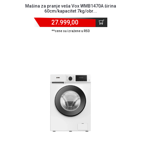
NADZOR I
Mašina za pranje veša Vox WMB1470A širina
SIGURNOSNA
60cm/kapacitet 7kg/obr...
OPREMA
27.999,00
SOFTWARE
**cene su izražene u RSD
KABLOVI I
ADAPTERI
KANCELARIJSKI
MATERIJAL
SVE
ZA
KUĆU
ŠKOLSKI
PRIBOR
BICIKLE
I
FITNES