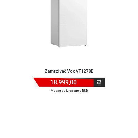
Provera
garancije
OUTLET
Kontakt
WEB
KREDIT
Zamrzivač Vox VF1278E
18.999,00
**cene su izražene u RSD