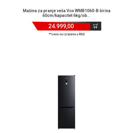
ALAT I
Mašina za pranje veša Vox WMB1060-B širina
BAŠTA
60cm/kapacitet 6kg/ob...
OUTLET
24.999,00
**cene su izražene u RSD
KRIPTO
IGRAČKE