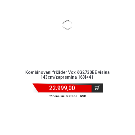
Kombinovani frižider Vox KG2730BE visina
143cm/zapremina 163l+41l
22.999,00
**cene su izražene u RSD