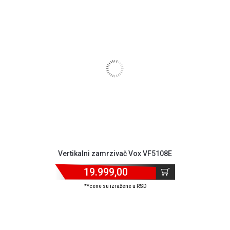
Vertikalni zamrzivač Vox VF5108E
19.999,00
**cene su izražene u RSD