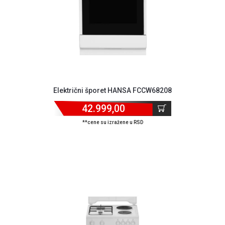
Električni šporet HANSA FCCW68208
42.999,00
**cene su izražene u RSD