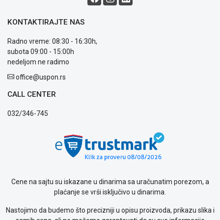
Način
plaćanja
KONTAKTIRAJTE NAS
Isporuka
Podrška
Radno vreme: 08:30 - 16:30h,
Opšti
subota 09:00 - 15:00h
uslovi
nedeljom ne radimo
poslovanja
Saobraznost
office@uspon.rs
i
CALL CENTER
reklamacije
Usluge
032/346-745
prijava
kvara
Politika
privatnosti
Politika
o
kolačićima
Cene na sajtu su iskazane u dinarima sa uračunatim porezom, a
Provera
plaćanje se vrši isključivo u dinarima.
garancije
OUTLET
Nastojimo da budemo što precizniji u opisu proizvoda, prikazu slika i
Kontakt