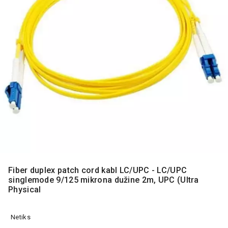
MONITORI
I
DODATNA
OPREMA
MOBILNI I
FIKSNI
TELEFONI
MALI
KUĆNI
APARATI
NEGA
LICA I
TELA
Fiber duplex patch cord kabl LC/UPC - LC/UPC
RAČUNARSKE
singlemode 9/125 mikrona dužine 2m, UPC (Ultra
KOMPONENTE
Physical
RAČUNARSKE
PERIFERIJE
Netiks