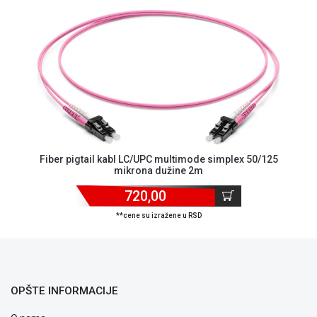
NADZOR I
SIGURNOSNA
OPREMA
SOFTWARE
KABLOVI I
ADAPTERI
KANCELARIJSKI
MATERIJAL
Fiber pigtail kabl LC/UPC multimode simplex 50/125
mikrona dužine 2m
SVE
ZA
720,00
KUĆU
**cene su izražene u RSD
ŠKOLSKI
PRIBOR
BICIKLE
I
OPŠTE INFORMACIJE
FITNES