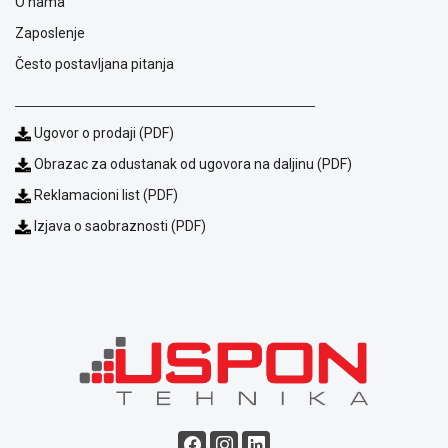
O nama
ALAT I
Zaposlenje
BAŠTA
Često postavljana pitanja
OUTLET
KRIPTO
Ugovor o prodaji (PDF)
IGRAČKE
Obrazac za odustanak od ugovora na daljinu (PDF)
Reklamacioni list (PDF)
Izjava o saobraznosti (PDF)
Blog