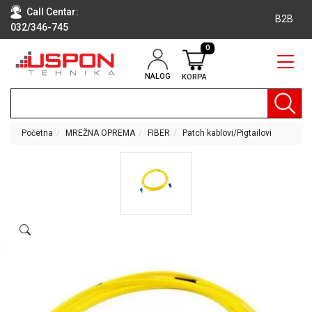
Call Centar:
B2B
032/346-745
0
NALOG
KORPA
RAČUNARI
BELA
TEHNIKA
Početna
MREŽNA OPREMA
FIBER
Patch kablovi/Pigtailovi
KLIME I
DODATNA
OPREMA
TV,
AUDIO,
VIDEO
LAPTOP I
TABLET
RAČUNARI