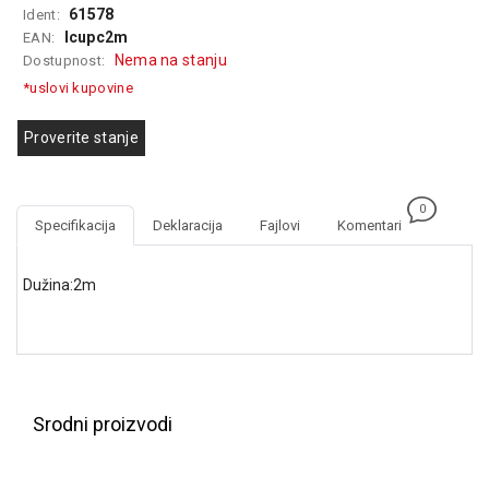
61578
Ident:
GAMING
lcupc2m
EAN:
Nema na stanju
Dostupnost:
EELEKTRO
ZAŠTITA
*uslovi kupovine
SOLARNI
Proverite stanje
SISTEMI
MREŽNA
0
OPREMA
Specifikacija
Deklaracija
Fajlovi
Komentari
ŠTAMPAČI,
SKENERI I
Dužina:2m
FOTOKOPIRI
FOTOAPARATI
I KAMERE
GPS
Srodni proizvodi
NAVIGACIJE
VIDEO