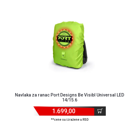
Navlaka za ranac Port Designs Be Visibl Universal LED
14/15.6
1.699,00
**cene su izražene u RSD