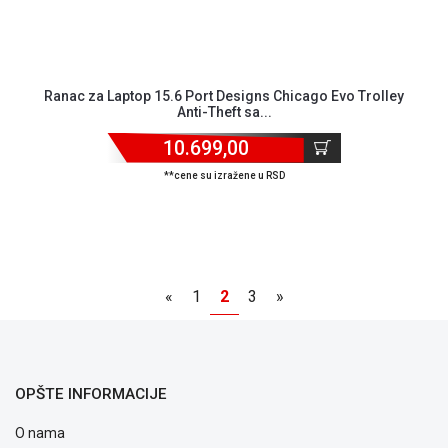
Ranac za Laptop 15.6 Port Designs Chicago Evo Trolley
Anti-Theft sa...
10.699,00
**cene su izražene u RSD
«
1
2
3
»
OPŠTE INFORMACIJE
O nama