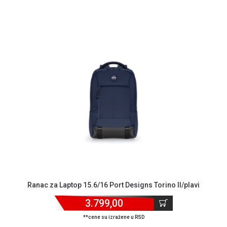
Ranac za Laptop 15.6/16 Port Designs Torino II/plavi
3.799,00
**cene su izražene u RSD