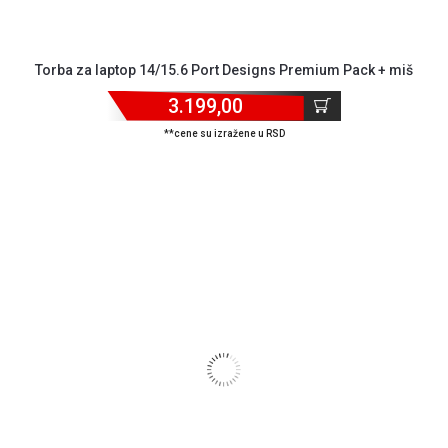
Torba za laptop 14/15.6 Port Designs Premium Pack + miš
3.199,00
**cene su izražene u RSD