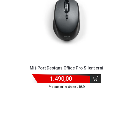
MONITORI
I
DODATNA
OPREMA
MOBILNI I
FIKSNI
TELEFONI
MALI
KUĆNI
APARATI
Miš Port Designs Office Pro Silent crni
1.490,00
NEGA
LICA I
**cene su izražene u RSD
TELA
RAČUNARSKE
KOMPONENTE
RAČUNARSKE
PERIFERIJE