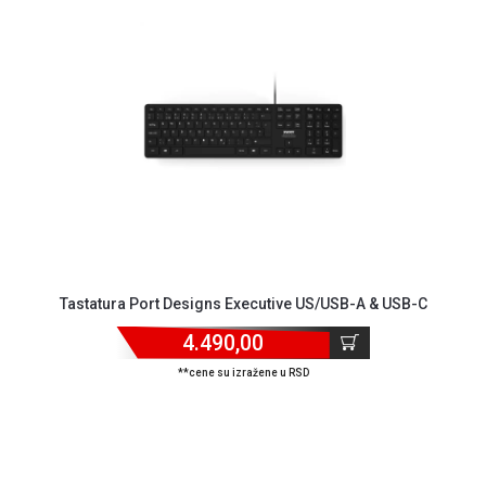
ALAT I
BAŠTA
OUTLET
KRIPTO
IGRAČKE
Tastatura Port Designs Executive US/USB-A & USB-C
4.490,00
**cene su izražene u RSD