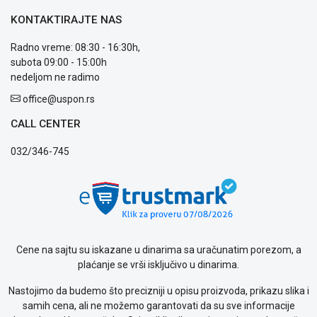
KONTAKTIRAJTE NAS
Radno vreme: 08:30 - 16:30h,
subota 09:00 - 15:00h
nedeljom ne radimo
office@uspon.rs
CALL CENTER
032/346-745
Cene na sajtu su iskazane u dinarima sa uračunatim porezom, a
plaćanje se vrši isključivo u dinarima.
Nastojimo da budemo što precizniji u opisu proizvoda, prikazu slika i
samih cena, ali ne možemo garantovati da su sve informacije