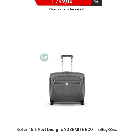
1.799,00
**cene su izražene u RSD
Blog
Način
Kofer 15.6 Port Designs YOSEMITE ECO Trolley/Siva
plaćanja