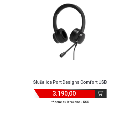
NADZOR I
SIGURNOSNA
OPREMA
SOFTWARE
KABLOVI I
ADAPTERI
KANCELARIJSKI
MATERIJAL
SVE
Slušalice Port Designs Comfort USB
ZA
KUĆU
3.190,00
ŠKOLSKI
**cene su izražene u RSD
PRIBOR
BICIKLE
I
FITNES