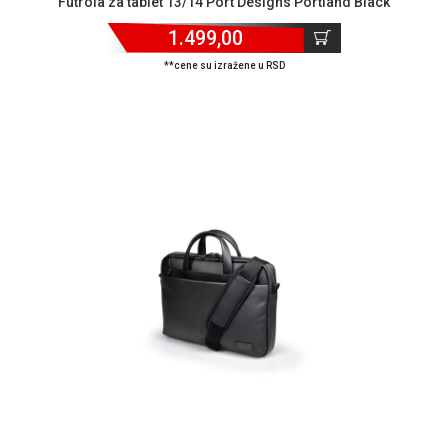
Futrola za tablet 13/14 Port Designs Portland Black
KREDIT
1.499,00
**cene su izražene u RSD