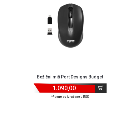
GAMING
EELEKTRO
ZAŠTITA
SOLARNI
SISTEMI
MREŽNA
OPREMA
ŠTAMPAČI,
Bežični miš Port Designs Budget
SKENERI I
FOTOKOPIRI
1.090,00
**cene su izražene u RSD
FOTOAPARATI
I KAMERE
GPS
NAVIGACIJE
VIDEO