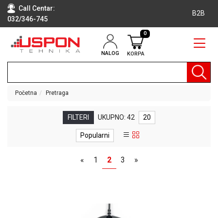
Call Centar:
B2B
032/346-745
0
NALOG
KORPA
RAČUNARI
BELA
TEHNIKA
Početna
Pretraga
KLIME I
DODATNA
FILTERI
UKUPNO: 42
20
OPREMA
Popularni
TV,
AUDIO,
«
1
2
3
»
VIDEO
LAPTOP I
TABLET
RAČUNARI