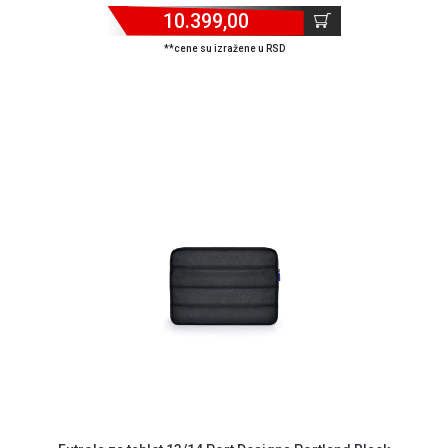
Isporuka
10.399,00
Podrška
**cene su izražene u RSD
Opšti
uslovi
poslovanja
Saobraznost
i
reklamacije
Usluge
prijava
kvara
Politika
privatnosti
Politika
o
kolačićima
Provera
garancije
OUTLET
Kontakt
WEB