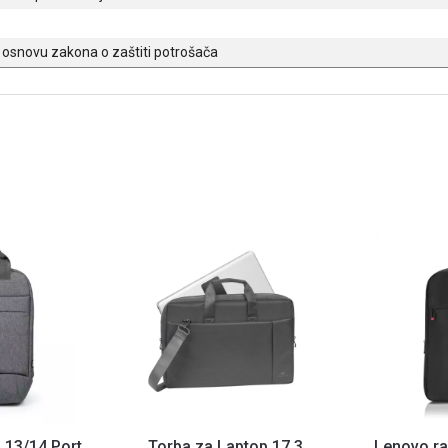
osnovu zakona o zaštiti potrošača
 13/14 Port
Torba za Laptop 17.3
Lenovo ra