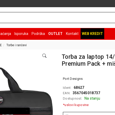
laćanja
Isporuka
Podrška
OUTLET
Kontakt
WEB KREDIT
E
Torbe i rančevi
Torba za laptop 14
Premium Pack + mi
Port Designs
68627
Ident:
3567045018737
EAN:
Na stanju
Dostupnost:
*uslovi kupovine