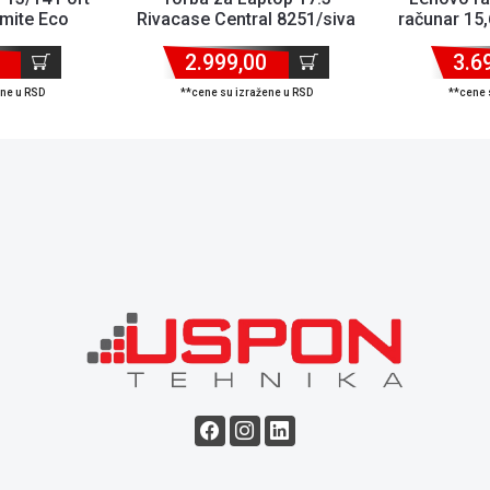
mite Eco
Rivacase Central 8251/siva
računar 15,
va
4X
2.999,00
3.6
ene u RSD
**cene su izražene u RSD
**cene 