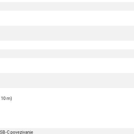
t 10 m)
USB-C povezivanje