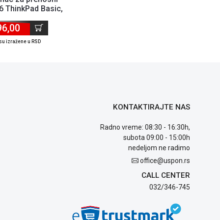
6 ThinkPad Basic,
40?09936
96,00
su izražene u RSD
KONTAKTIRAJTE NAS
Radno vreme: 08:30 - 16:30h,
subota 09:00 - 15:00h
nedeljom ne radimo
office@uspon.rs
CALL CENTER
032/346-745