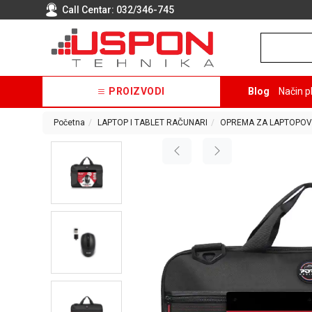
Call Centar:
032/346-745
PROIZVODI
Blog
Način p
Početna
LAPTOP I TABLET RAČUNARI
OPREMA ZA LAPTOPOV