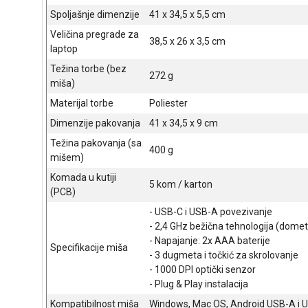
Spoljašnje dimenzije
41 x 34,5 x 5,5 cm
Veličina pregrade za
38,5 x 26 x 3,5 cm
laptop
Težina torbe (bez
272 g
miša)
Materijal torbe
Poliester
Dimenzije pakovanja
41 x 34,5 x 9 cm
Težina pakovanja (sa
400 g
mišem)
Komada u kutiji
5 kom / karton
(PCB)
- USB-C i USB-A povezivanje
- 2,4 GHz bežična tehnologija (dome
- Napajanje: 2x AAA baterije
Specifikacije miša
- 3 dugmeta i točkić za skrolovanje
- 1000 DPI optički senzor
- Plug & Play instalacija
Kompatibilnost miša
Windows, Mac OS, Android USB-A i 