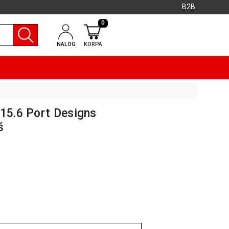
B2B
0
NALOG
KORPA
/15.6 Port Designs
š