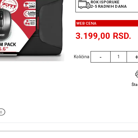
ROK ISPORUKE
2-5 RADNIH DANA
WEB CENA
3.199,00
RSD.
-
Količina
Količina
Št
0