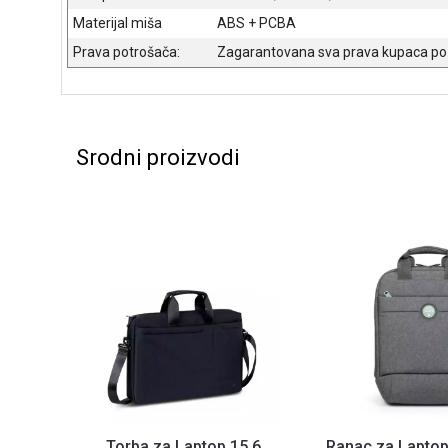
Materijal miša
ABS + PCBA
Prava potrošača:
Zagarantovana sva prava kupaca po 
Srodni proizvodi
Torba za Laptop 15.6
Ranac za Laptop