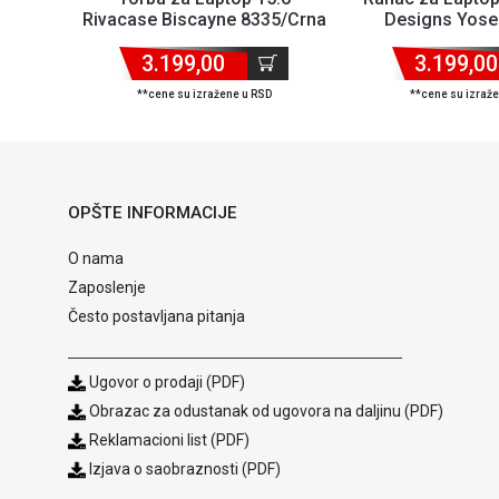
Rivacase Biscayne 8335/Crna
Designs Yose
BP/si
3.199,00
3.199,00
**cene su izražene u RSD
**cene su izraž
OPŠTE INFORMACIJE
O nama
Zaposlenje
Često postavljana pitanja
Ugovor o prodaji (PDF)
Obrazac za odustanak od ugovora na daljinu (PDF)
Reklamacioni list (PDF)
Izjava o saobraznosti (PDF)