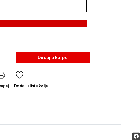
+
Dodaj u korpu
ampaj
Dodaj
u listu želja