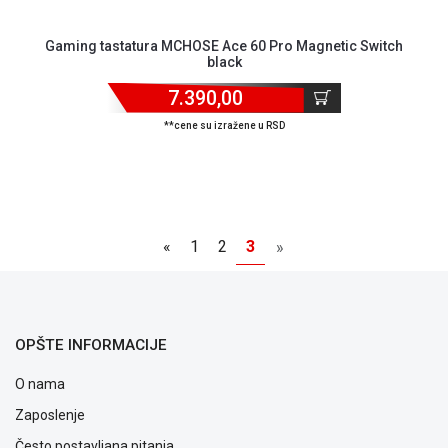
Gaming tastatura MCHOSE Ace 60 Pro Magnetic Switch
black
7.390,00
**cene su izražene u RSD
«
1
2
3
»
OPŠTE INFORMACIJE
O nama
Zaposlenje
Često postavljana pitanja