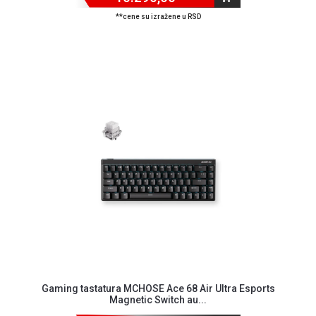
**cene su izražene u RSD
Blog
Način
plaćanja
Isporuka
Podrška
Opšti
uslovi
poslovanja
Saobraznost
i
reklamacije
Usluge
prijava
Gaming tastatura MCHOSE Ace 68 Air Ultra Esports
kvara
Magnetic Switch au...
Politika