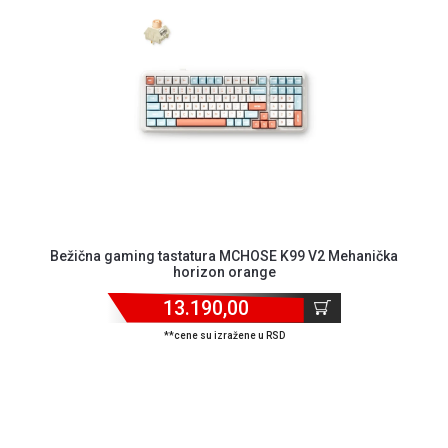
NADZOR I
SIGURNOSNA
OPREMA
SOFTWARE
KABLOVI I
ADAPTERI
KANCELARIJSKI
MATERIJAL
SVE
Bežična gaming tastatura MCHOSE K99 V2 Mehanička
ZA
horizon orange
KUĆU
13.190,00
ŠKOLSKI
**cene su izražene u RSD
PRIBOR
BICIKLE
I
FITNES