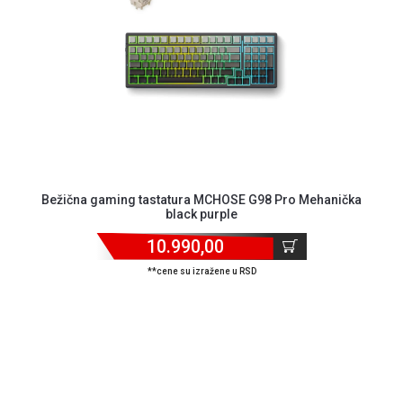
MONITORI
I
DODATNA
OPREMA
MOBILNI I
FIKSNI
TELEFONI
MALI
KUĆNI
Bežična gaming tastatura MCHOSE G98 Pro Mehanička
APARATI
black purple
NEGA
10.990,00
LICA I
**cene su izražene u RSD
TELA
RAČUNARSKE
KOMPONENTE
RAČUNARSKE
PERIFERIJE