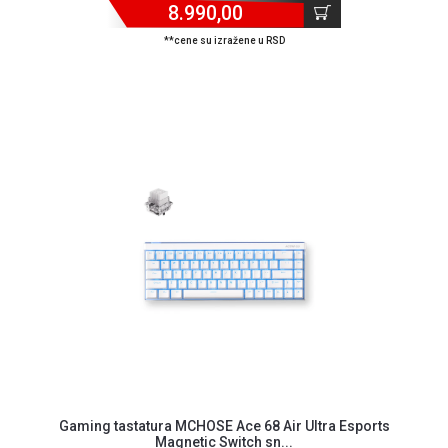
8.990,00
privatnosti
Politika
**cene su izražene u RSD
o
kolačićima
Provera
garancije
OUTLET
Kontakt
WEB
KREDIT
Gaming tastatura MCHOSE Ace 68 Air Ultra Esports
Magnetic Switch sn...