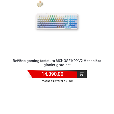
GAMING
EELEKTRO
ZAŠTITA
SOLARNI
SISTEMI
MREŽNA
OPREMA
ŠTAMPAČI,
Bežična gaming tastatura MCHOSE K99 V2 Mehanička
glacier gradient
SKENERI I
FOTOKOPIRI
14.090,00
FOTOAPARATI
**cene su izražene u RSD
I KAMERE
GPS
NAVIGACIJE
VIDEO