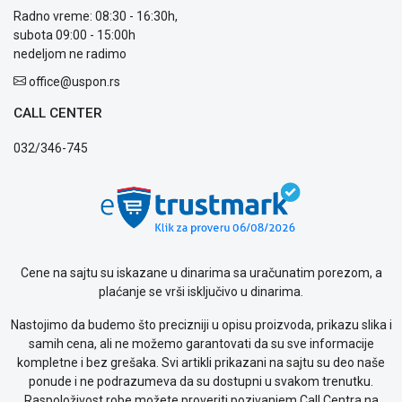
Radno vreme: 08:30 - 16:30h,
subota 09:00 - 15:00h
nedeljom ne radimo
office@uspon.rs
CALL CENTER
032/346-745
Cene na sajtu su iskazane u dinarima sa uračunatim porezom, a
plaćanje se vrši isključivo u dinarima.
Nastojimo da budemo što precizniji u opisu proizvoda, prikazu slika i
samih cena, ali ne možemo garantovati da su sve informacije
kompletne i bez grešaka. Svi artikli prikazani na sajtu su deo naše
ponude i ne podrazumeva da su dostupni u svakom trenutku.
Raspoloživost robe možete proveriti pozivanjem Call Centra na