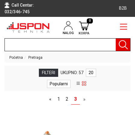
Call Centar:
B2B
032/346-745
0
NALOG
KORPA
RAČUNARI
BELA
TEHNIKA
Početna
Pretraga
KLIME I
DODATNA
FILTERI
UKUPNO: 57
20
OPREMA
Popularni
TV,
AUDIO,
«
1
2
3
»
VIDEO
LAPTOP I
TABLET
RAČUNARI