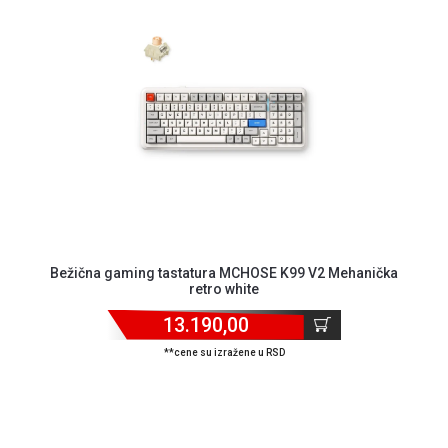
ALAT I
BAŠTA
OUTLET
KRIPTO
IGRAČKE
Bežična gaming tastatura MCHOSE K99 V2 Mehanička
retro white
13.190,00
**cene su izražene u RSD