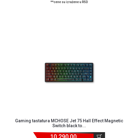
**cene su izražene u RSD
Gaming tastatura MCHOSE Jet 75 Hall Effect Magnetic
Switch black to...
10.290,00