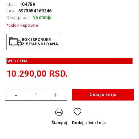
104789
Ident:
GAMING
6973654169246
EAN:
Na stanju
EELEKTRO
Dostupnost:
ZAŠTITA
*uslovi kupovine
SOLARNI
ROK ISPORUKE
SISTEMI
2-5 RADNIH DANA
MREŽNA
OPREMA
WEB CENA
10.290,00
RSD.
ŠTAMPAČI,
SKENERI I
FOTOKOPIRI
-
+
Dodaj u korpu
Količina
FOTOAPARATI
I KAMERE
GPS
Štampaj
Dodaj
u listu želja
NAVIGACIJE
VIDEO