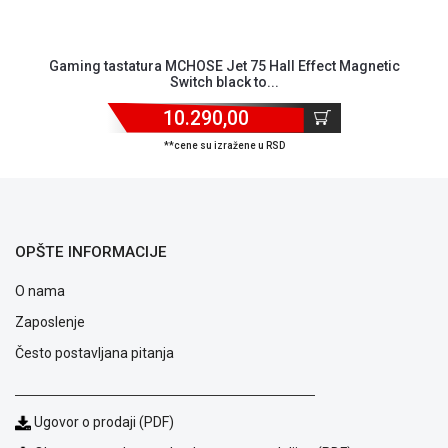
Isporuka
Podrška
Opšti
Gaming tastatura MCHOSE Jet 75 Hall Effect Magnetic
uslovi
Switch black to...
poslovanja
10.290,00
Saobraznost
i
**cene su izražene u RSD
reklamacije
Usluge
prijava
kvara
Politika
OPŠTE INFORMACIJE
privatnosti
O nama
Politika
o
Zaposlenje
kolačićima
Često postavljana pitanja
Provera
garancije
OUTLET
Kontakt
Ugovor o prodaji (PDF)
WEB