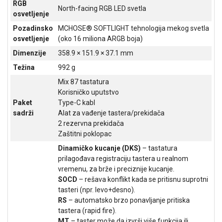
RGB
North-facing RGB LED svetla
osvetljenje
Pozadinsko
MCHOSE® SOFTLIGHT tehnologija mekog svetla
osvetljenje
(oko 16 miliona ARGB boja)
Dimenzije
358.9 × 151.9 × 37.1 mm
Težina
992 g
Mix 87 tastatura
Korisničko uputstvo
Paket
Type-C kabl
sadrži
Alat za vađenje tastera/prekidača
2 rezervna prekidača
Zaštitni poklopac
Dinamičko kucanje (DKS)
– tastatura
prilagođava registraciju tastera u realnom
vremenu, za brže i preciznije kucanje.
SOCD
– rešava konflikt kada se pritisnu suprotni
tasteri (npr. levo+desno).
RS
– automatsko brzo ponavljanje pritiska
tastera (rapid fire).
MT
– taster može da izvrši više funkcija ili