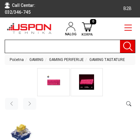
Call Centar:
B2B
032/346-745
0
NALOG
KORPA
RAČUNARI
BELA
TEHNIKA
Početna
GAMING
GAMING PERIFERIJE
GAMING TASTATURE
KLIME I
DODATNA
OPREMA
TV,
AUDIO,
VIDEO
LAPTOP I
TABLET
RAČUNARI