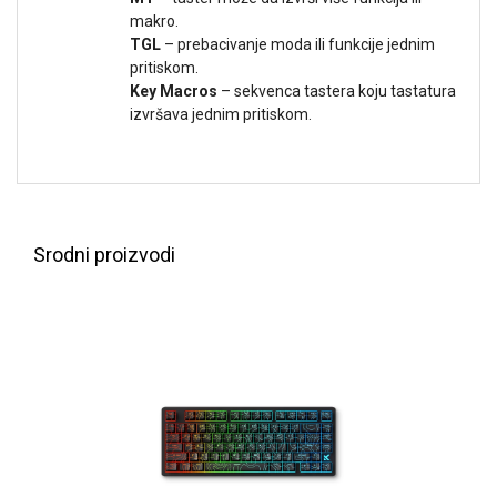
makro.
TGL
– prebacivanje moda ili funkcije jednim
pritiskom.
Key Macros
– sekvenca tastera koju tastatura
izvršava jednim pritiskom.
Srodni proizvodi
Blog
Način
plaćanja