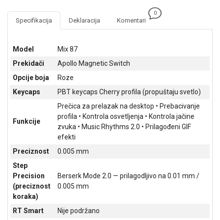
NADZOR I
SIGURNOSNA
0
Specifikacija
Deklaracija
Komentari
OPREMA
SOFTWARE
Model
Mix 87
KABLOVI I
Prekidači
Apollo Magnetic Switch
ADAPTERI
Opcije boja
Roze
Keycaps
PBT keycaps Cherry profila (propuštaju svetlo)
KANCELARIJSKI
MATERIJAL
Prečica za prelazak na desktop • Prebacivanje
profila • Kontrola osvetljenja • Kontrola jačine
Funkcije
SVE
zvuka • Music Rhythms 2.0 • Prilagođeni GIF
ZA
efekti
KUĆU
Preciznost
0.005 mm
ŠKOLSKI
Step
PRIBOR
Precision
Berserk Mode 2.0 — prilagodljivo na 0.01 mm /
(preciznost
0.005 mm
BICIKLE
koraka)
I
FITNES
RT Smart
Nije podržano