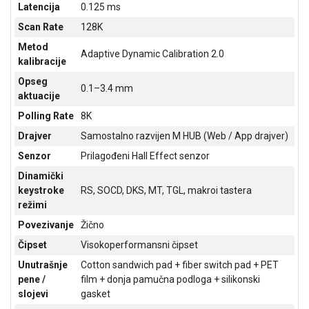
Latencija
0.125 ms
ALAT I
Scan Rate
128K
BAŠTA
Metod
Adaptive Dynamic Calibration 2.0
OUTLET
kalibracije
Opseg
KRIPTO
0.1–3.4 mm
aktuacije
IGRAČKE
Polling Rate
8K
Drajver
Samostalno razvijen M HUB (Web / App drajver)
Senzor
Prilagođeni Hall Effect senzor
Dinamički
keystroke
RS, SOCD, DKS, MT, TGL, makroi tastera
režimi
Povezivanje
Žično
Čipset
Visokoperformansni čipset
Unutrašnje
Cotton sandwich pad + fiber switch pad + PET
pene /
film + donja pamučna podloga + silikonski
slojevi
gasket