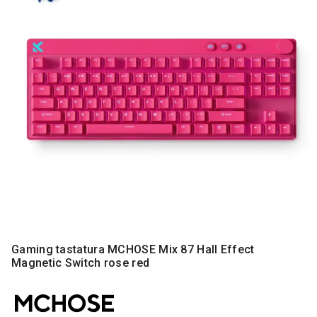
MONITORI
I
DODATNA
OPREMA
MOBILNI I
FIKSNI
TELEFONI
MALI
KUĆNI
APARATI
NEGA
LICA I
TELA
RAČUNARSKE
Gaming tastatura MCHOSE Mix 87 Hall Effect
KOMPONENTE
Magnetic Switch rose red
RAČUNARSKE
PERIFERIJE