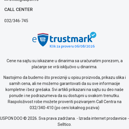
CALL CENTER
032/346-745
Cene na sajtu su iskazane u dinarima sa uračunatim porezom, a
plaćanje se vrši isključivo u dinarima.
Nastojimo da budemo što precizniji u opisu proizvoda, prikazu slika i
samih cena, ali ne možemo garantovati da su sve informacije
kompletne i bez grešaka. Svi artikli prikazani na sajtu su deo naše
ponude i ne podrazumeva da su dostupni u svakom trenutku.
Raspoloživost robe možete proveriti pozivanjem Call Centra na
032/340-410 (po ceni lokalnog poziva)
USPON DOO © 2026. Sva prava zadržana. -
Izrada internet prodavnice
-
Selltico.