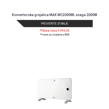
GAMING
EELEKTRO
Konvertorska grejalica MAX MC2000WL snaga 2000W
ZAŠTITA
PROVERITE STANJE
SOLARNI
**Stara cena 9.999,00
SISTEMI
**cene su izražene u RSD
MREŽNA
OPREMA
ŠTAMPAČI,
SKENERI I
FOTOKOPIRI
FOTOAPARATI
I KAMERE
GPS
NAVIGACIJE
VIDEO