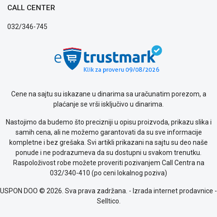
CALL CENTER
032/346-745
Cene na sajtu su iskazane u dinarima sa uračunatim porezom, a
plaćanje se vrši isključivo u dinarima.
Nastojimo da budemo što precizniji u opisu proizvoda, prikazu slika i
samih cena, ali ne možemo garantovati da su sve informacije
kompletne i bez grešaka. Svi artikli prikazani na sajtu su deo naše
ponude i ne podrazumeva da su dostupni u svakom trenutku.
Raspoloživost robe možete proveriti pozivanjem Call Centra na
032/340-410 (po ceni lokalnog poziva)
USPON DOO © 2026. Sva prava zadržana. -
Izrada internet prodavnice
-
Selltico.