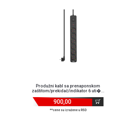
o
kolačićima
Provera
garancije
OUTLET
Kontakt
WEB
KREDIT
Produžni kabl sa prenaponskom
zaštitom/prekidač/indikator 6 uti�...
900,00
**cene su izražene u RSD