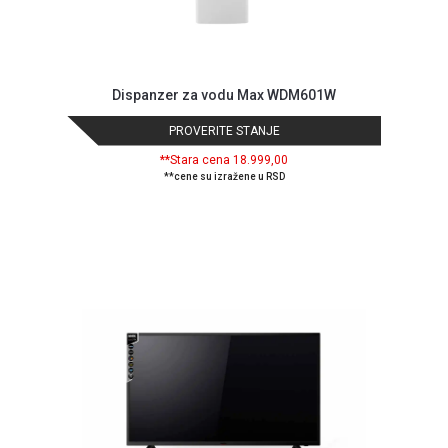
ALAT I
BAŠTA
OUTLET
Dispanzer za vodu Max WDM601W
KRIPTO
PROVERITE STANJE
IGRAČKE
**Stara cena 18.999,00
**cene su izražene u RSD