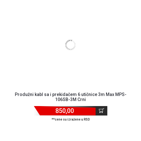
Produžni kabl sa i prekidačem 6 utičnice 3m Max MPS-
106SB-3M Crni
850,00
**cene su izražene u RSD