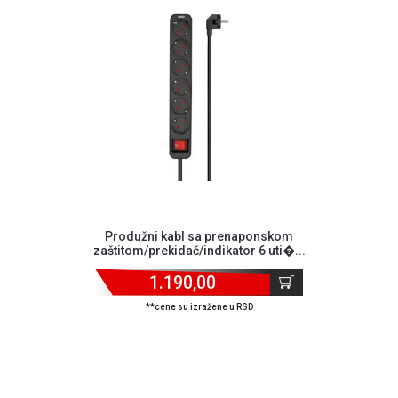
Blog
Način
plaćanja
Isporuka
Podrška
Opšti
uslovi
poslovanja
Saobraznost
Produžni kabl sa prenaponskom
zaštitom/prekidač/indikator 6 uti�...
i
reklamacije
1.190,00
Usluge
prijava
**cene su izražene u RSD
kvara
Politika
privatnosti
Politika