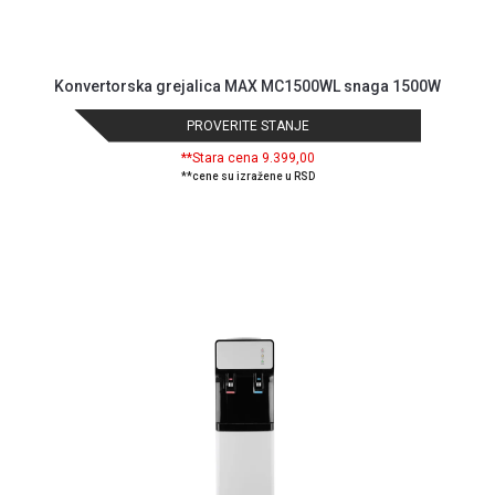
NADZOR I
SIGURNOSNA
OPREMA
Konvertorska grejalica MAX MC1500WL snaga 1500W
SOFTWARE
PROVERITE STANJE
KABLOVI I
**Stara cena 9.399,00
ADAPTERI
**cene su izražene u RSD
KANCELARIJSKI
MATERIJAL
SVE
ZA
KUĆU
ŠKOLSKI
PRIBOR
BICIKLE
I
FITNES