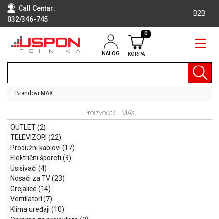
Call Centar:
B2B
032/346-745
0
NALOG
KORPA
RAČUNARI
BELA
TEHNIKA
Brendovi
MAX
KLIME I
Proizvođač - MAX
DODATNA
OPREMA
OUTLET
(2)
TELEVIZORI
(22)
TV,
Produžni kablovi
(17)
AUDIO,
Električni šporeti
(3)
VIDEO
Usisivači
(4)
Nosači za TV
(23)
LAPTOP I
Grejalice
(14)
TABLET
Ventilatori
(7)
RAČUNARI
Klima uređaji
(10)