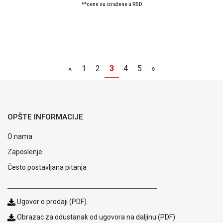
**cene su izražene u RSD
«
1
2
3
4
5
»
OPŠTE INFORMACIJE
O nama
Zaposlenje
Često postavljana pitanja
Ugovor o prodaji (PDF)
Obrazac za odustanak od ugovora na daljinu (PDF)