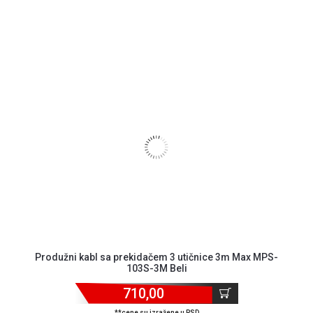
Produžni kabl sa prekidačem 3 utičnice 3m Max MPS-
103S-3M Beli
710,00
**cene su izražene u RSD