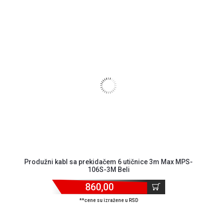
Produžni kabl sa prekidačem 6 utičnice 3m Max MPS-
106S-3M Beli
860,00
**cene su izražene u RSD